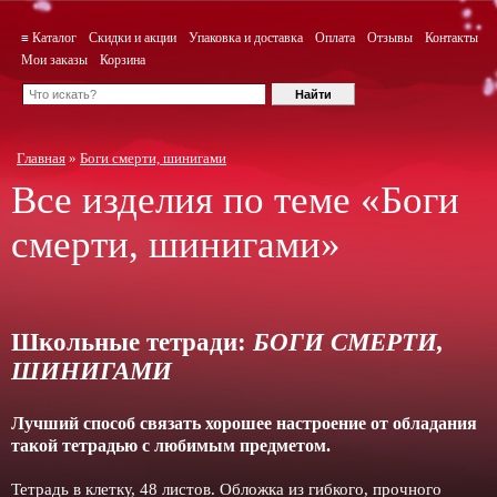
≡ Каталог
Скидки и акции
Упаковка и доставка
Оплата
Отзывы
Контакты
Мои заказы
Корзина
Главная
»
Боги смерти, шинигами
Все изделия по теме «Боги
смерти, шинигами»
Школьные тетради:
БОГИ СМЕРТИ,
ШИНИГАМИ
Лучший способ связать хорошее настроение от обладания
такой тетрадью c любимым предметом.
Тетрадь в клетку, 48 листов. Обложка из гибкого, прочного