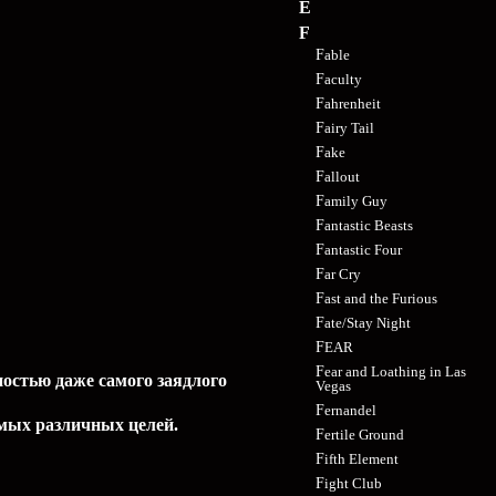
E
F
Fable
Faculty
Fahrenheit
Fairy Tail
Fake
Fallout
Family Guy
Fantastic Beasts
Fantastic Four
Far Cry
Fast and the Furious
Fate/Stay Night
FEAR
Fear and Loathing in Las
остью даже самого заядлого
Vegas
Fernandel
амых различных целей.
Fertile Ground
Fifth Element
Fight Club