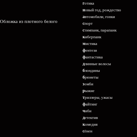
готика
новый год, рождество
автомобили, гонки
 Обложка из плотного белого
спорт
стимпанк, парапанк
киберпанк
мистика
фентези
фантастика
длинные волосы
блондины
брюнеты
зомби
рыжие
триллеры, ужасы
файтинг
чиби
детектив
комедия
сёнен