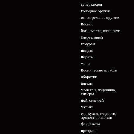
суперзлодеи
холодное оружие
огнестрельное оружие
космос
боги смерти, шинигами
смертельный
самураи
ниндзя
пираты
мечи
космические корабли
оборотни
ангелы
монстры, чудовища,
химеры
яой, сенен-ай
музыка
еда, кухня, сладости,
пряности, напитки
феи, эльфы
призраки