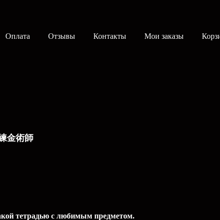
Оплата
Отзывы
Контакты
Мои заказы
Корз
/ 鋼の練金術師
такой тетрадью c любимым предметом.