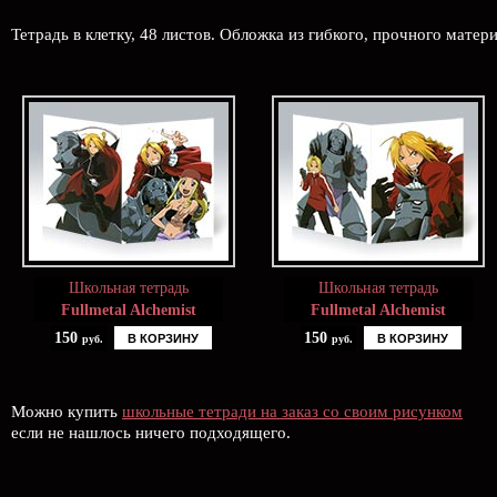
Тетрадь в клетку, 48 листов. Обложка из гибкого, прочного матер
Школьная тетрадь
Школьная тетрадь
Fullmetal Alchemist
Fullmetal Alchemist
150
150
В КОРЗИНУ
В КОРЗИНУ
руб.
руб.
Можно купить
школьные тетради на заказ со своим рисунком
если не нашлось ничего подходящего.