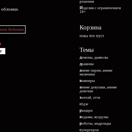
решения
Изделия с ограничением
е обложки.
18+
Корзина
пока что пуст
t
Темы
У
демоны, дьяволы
драконы
аниме парни, аниме
мальчики
вампиры
аниме девушки, аниме
девочки
хентай, этти
сёдзе
рыцари
ведьмы, колдуны
роботы, андроиды
супергерои