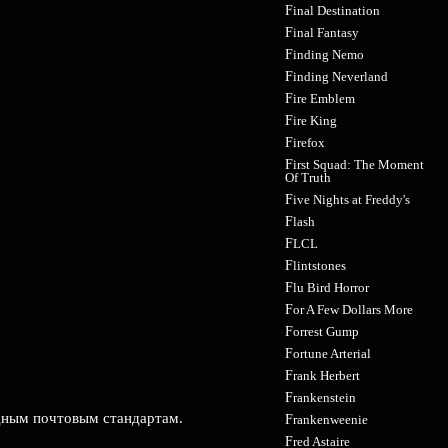
Final Destination
Final Fantasy
Finding Nemo
Finding Neverland
Fire Emblem
Fire King
Firefox
First Squad: The Moment
Of Truth
Five Nights at Freddy's
Flash
FLCL
Flintstones
Flu Bird Horror
For A Few Dollars More
Forrest Gump
Fortune Arterial
Frank Herbert
Frankenstein
дным почтовым стандартам.
Frankenweenie
Fred Astaire