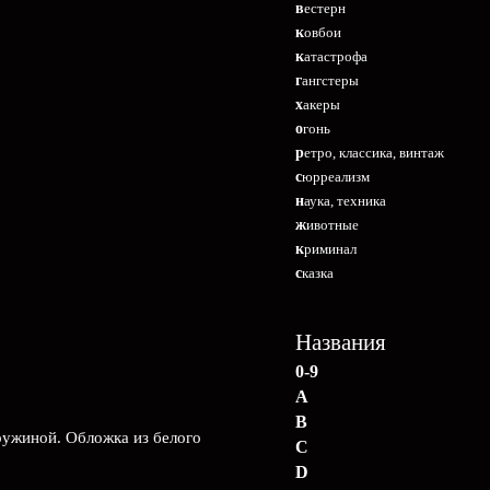
вестерн
ковбои
катастрофа
гангстеры
хакеры
огонь
ретро, классика, винтаж
сюрреализм
наука, техника
животные
криминал
сказка
Названия
0-9
A
B
пружиной. Обложка из белого
C
D