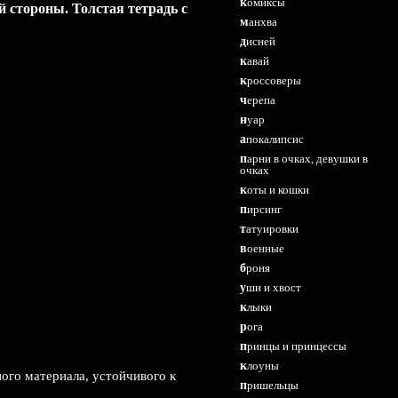
комиксы
й стороны. Толстая тетрадь с
манхва
дисней
кавай
кроссоверы
черепа
нуар
апокалипсис
парни в очках, девушки в
очках
коты и кошки
пирсинг
татуировки
военные
броня
уши и хвост
клыки
рога
принцы и принцессы
клоуны
ого материала, устойчивого к
пришельцы