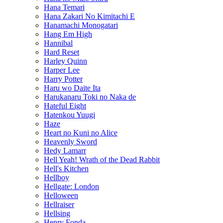
Hana Temari
Hana Zakari No Kimitachi E
Hanamachi Monogatari
Hang Em High
Hannibal
Hard Reset
Harley Quinn
Harper Lee
Harry Potter
Haru wo Daite Ita
Harukanaru Toki no Naka de
Hateful Eight
Hatenkou Yuugi
Haze
Heart no Kuni no Alice
Heavenly Sword
Hedy Lamarr
Hell Yeah! Wrath of the Dead Rabbit
Hell's Kitchen
Hellboy
Hellgate: London
Helloween
Hellraiser
Hellsing
Henry Fonda