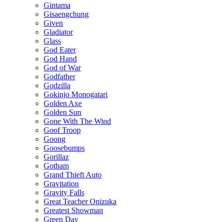
Gintama
Gisaengchung
Given
Gladiator
Glass
God Eater
God Hand
God of War
Godfather
Godzilla
Gokinjo Monogatari
Golden Axe
Golden Sun
Gone With The Wind
Goof Troop
Goong
Goosebumps
Gorillaz
Gotham
Grand Thieft Auto
Gravitation
Gravity Falls
Great Teacher Onizuka
Greatest Showman
Green Day