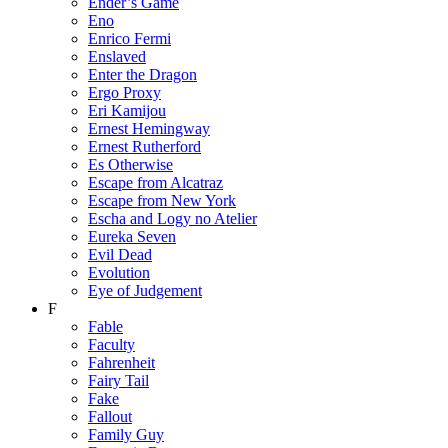
Ender’s Game
Eno
Enrico Fermi
Enslaved
Enter the Dragon
Ergo Proxy
Eri Kamijou
Ernest Hemingway
Ernest Rutherford
Es Otherwise
Escape from Alcatraz
Escape from New York
Escha and Logy no Atelier
Eureka Seven
Evil Dead
Evolution
Eye of Judgement
F
Fable
Faculty
Fahrenheit
Fairy Tail
Fake
Fallout
Family Guy