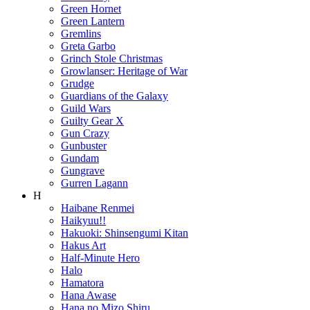
Green Hornet
Green Lantern
Gremlins
Greta Garbo
Grinch Stole Christmas
Growlanser: Heritage of War
Grudge
Guardians of the Galaxy
Guild Wars
Guilty Gear X
Gun Crazy
Gunbuster
Gundam
Gungrave
Gurren Lagann
H
Haibane Renmei
Haikyuu!!
Hakuoki: Shinsengumi Kitan
Hakus Art
Half-Minute Hero
Halo
Hamatora
Hana Awase
Hana no Mizo Shiru