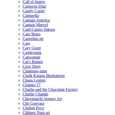
Call of Juarez
Cameron Diaz
Candy Candy
Cantarella
Captain America
Captain Marvel
Card Captor Sakura
Care Bears
Carnelian art
Cars
Cary Grant
Castlevania
Catwoman
Cat’s Return
Cave Story
Chainsaw-man
Chalk Karasu Illustrations
Chaos Legion
Chapter 27
Charlie and the Chocolate Factory
Charlie Chaplin
Chayamachi Suguro Art
Che Guevara
Chidori Peco
Chiharu Nara art