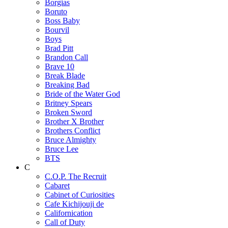
Borgias
Boruto
Boss Baby
Bourvil
Boys
Brad Pitt
Brandon Call
Brave 10
Break Blade
Breaking Bad
Bride of the Water God
Britney Spears
Broken Sword
Brother X Brother
Brothers Conflict
Bruce Almighty
Bruce Lee
BTS
C
C.O.P. The Recruit
Cabaret
Cabinet of Curiosities
Cafe Kichijouji de
Californication
Call of Duty