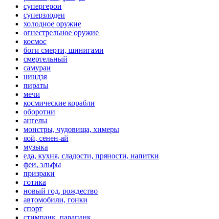
супергерои
суперзлодеи
холодное оружие
огнестрельное оружие
космос
боги смерти, шинигами
смертельный
самураи
ниндзя
пираты
мечи
космические корабли
оборотни
ангелы
монстры, чудовища, химеры
яой, сенен-ай
музыка
еда, кухня, сладости, пряности, напитки
феи, эльфы
призраки
готика
новый год, рождество
автомобили, гонки
спорт
стимпанк, парапанк