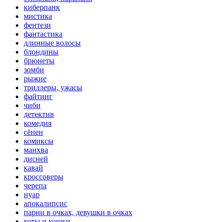
киберпанк
мистика
фентези
фантастика
длинные волосы
блондины
брюнеты
зомби
рыжие
триллеры, ужасы
файтинг
чиби
детектив
комедия
сёнен
комиксы
манхва
дисней
кавай
кроссоверы
черепа
нуар
апокалипсис
парни в очках, девушки в очках
коты и кошки