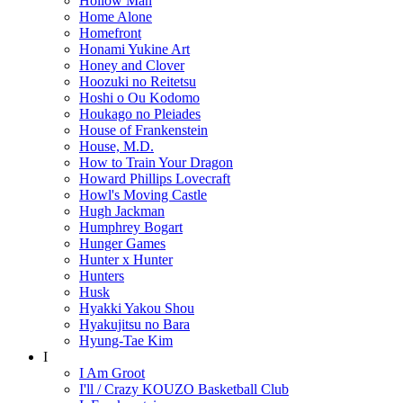
Hollow Man
Home Alone
Homefront
Honami Yukine Art
Honey and Clover
Hoozuki no Reitetsu
Hoshi o Ou Kodomo
Houkago no Pleiades
House of Frankenstein
House, M.D.
How to Train Your Dragon
Howard Phillips Lovecraft
Howl's Moving Castle
Hugh Jackman
Humphrey Bogart
Hunger Games
Hunter x Hunter
Hunters
Husk
Hyakki Yakou Shou
Hyakujitsu no Bara
Hyung-Tae Kim
I
I Am Groot
I'll / Crazy KOUZO Basketball Club