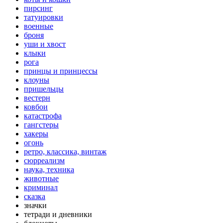
пирсинг
татуировки
военные
броня
уши и хвост
клыки
рога
принцы и принцессы
клоуны
пришельцы
вестерн
ковбои
катастрофа
гангстеры
хакеры
огонь
ретро, классика, винтаж
сюрреализм
наука, техника
животные
криминал
сказка
значки
тетради и дневники