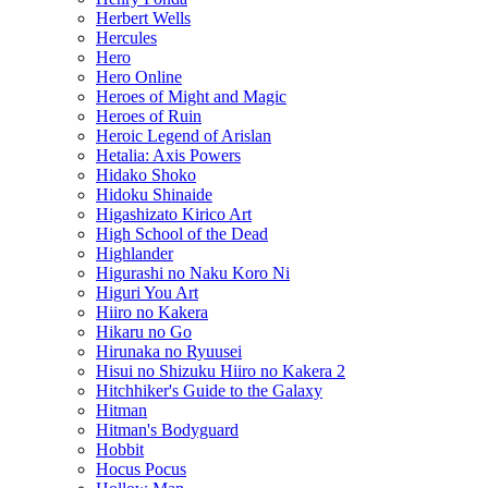
Herbert Wells
Hercules
Hero
Hero Online
Heroes of Might and Magic
Heroes of Ruin
Heroic Legend of Arislan
Hetalia: Axis Powers
Hidako Shoko
Hidoku Shinaide
Higashizato Kirico Art
High School of the Dead
Highlander
Higurashi no Naku Koro Ni
Higuri You Art
Hiiro no Kakera
Hikaru no Go
Hirunaka no Ryuusei
Hisui no Shizuku Hiiro no Kakera 2
Hitchhiker's Guide to the Galaxy
Hitman
Hitman's Bodyguard
Hobbit
Hocus Pocus