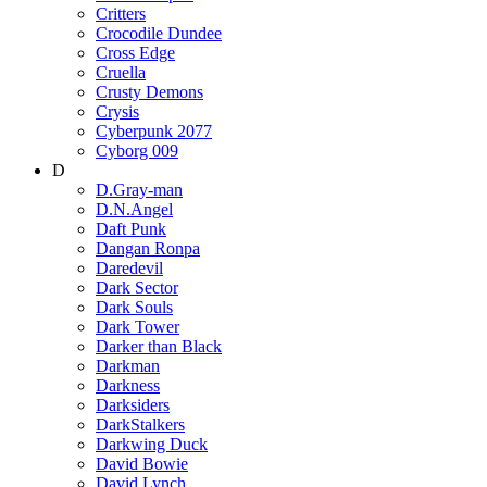
Critters
Crocodile Dundee
Cross Edge
Cruella
Crusty Demons
Crysis
Cyberpunk 2077
Cyborg 009
D
D.Gray-man
D.N.Angel
Daft Punk
Dangan Ronpa
Daredevil
Dark Sector
Dark Souls
Dark Tower
Darker than Black
Darkman
Darkness
Darksiders
DarkStalkers
Darkwing Duck
David Bowie
David Lynch