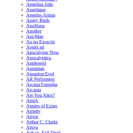
Angelina Jolie
Angelique
Angelos Armas
Angry Birds
AnoHana
Another
Ant-Man
Ao no Exorcist
Aogiri art
Apocalypse Now
Apocalyptica
Appleseed
Aquaman
Aquarion Evol
AR Performers
Arcana Famiglia
Arcania
Are You Alice?
ArmA
Armies of Exigo
Arrietty
Arrow
Arthur C. Clarke
Aruya
Ash vs. Evil Dead