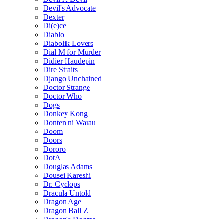
Devil's Advocate
Dexter
Di(e)ce
Diablo
Diabolik Lovers
Dial M for Murder
Didier Haudepin
Dire Straits
Django Unchained
Doctor Strange
Doctor Who
Dogs
Donkey Kong
Donten ni Warau
Doom
Doors
Dororo
DotA
Douglas Adams
Dousei Kareshi
Dr. Cyclops
Dracula Untold
Dragon Age
Dragon Ball Z