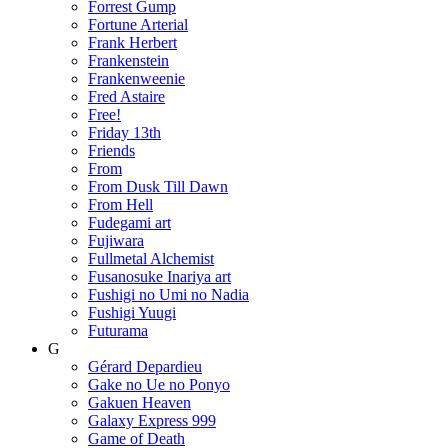
Forrest Gump
Fortune Arterial
Frank Herbert
Frankenstein
Frankenweenie
Fred Astaire
Free!
Friday 13th
Friends
From
From Dusk Till Dawn
From Hell
Fudegami art
Fujiwara
Fullmetal Alchemist
Fusanosuke Inariya art
Fushigi no Umi no Nadia
Fushigi Yuugi
Futurama
G
Gérard Depardieu
Gake no Ue no Ponyo
Gakuen Heaven
Galaxy Express 999
Game of Death