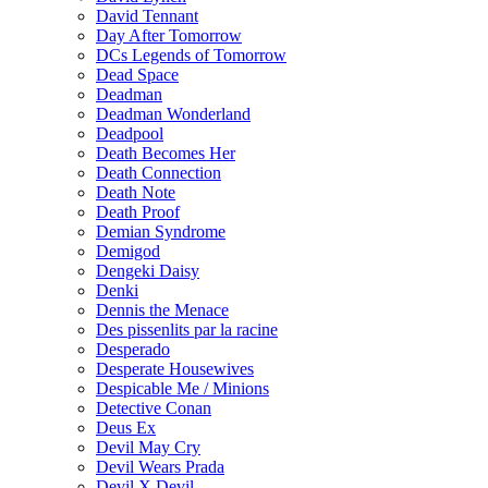
David Tennant
Day After Tomorrow
DCs Legends of Tomorrow
Dead Space
Deadman
Deadman Wonderland
Deadpool
Death Becomes Her
Death Connection
Death Note
Death Proof
Demian Syndrome
Demigod
Dengeki Daisy
Denki
Dennis the Menace
Des pissenlits par la racine
Desperado
Desperate Housewives
Despicable Me / Minions
Detective Conan
Deus Ex
Devil May Cry
Devil Wears Prada
Devil X Devil