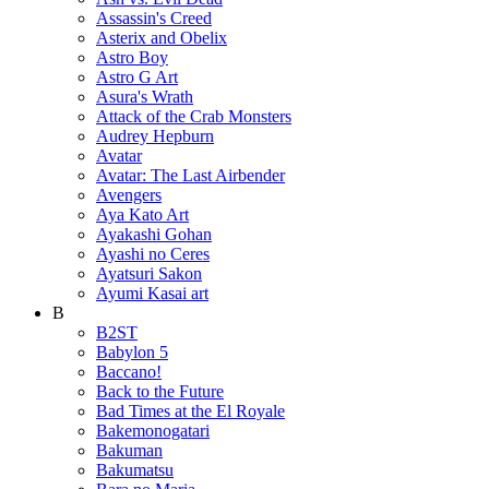
Assassin's Creed
Asterix and Obelix
Astro Boy
Astro G Art
Asura's Wrath
Attack of the Crab Monsters
Audrey Hepburn
Avatar
Avatar: The Last Airbender
Avengers
Aya Kato Art
Ayakashi Gohan
Ayashi no Ceres
Ayatsuri Sakon
Ayumi Kasai art
B
B2ST
Babylon 5
Baccano!
Back to the Future
Bad Times at the El Royale
Bakemonogatari
Bakuman
Bakumatsu