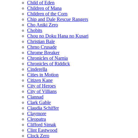
Child of Eden
Children of Mana
Children of the Corn
Chip and Dale Rescue Rangers
Cho Aniki Zero
Chobits
Chou no Doku Hana no Kusari
Christian Bale
Chrno Crusade
Chrome Breaker
Chronicles of Narnia
Chronicles of Riddick
Cinderella
Cities in Motion
Citizen Kane
City of Heroes
City of Villians
Clannad
Clark Gable
Claudia Schiffer
Claymore
Cleopatra
Clifford Simak
Clint Eastwood
Clock Zero