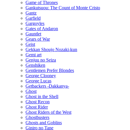
Game of Thrones
Gankutsuou: The Count of Monte Cristo
Gantz
Garfield
Gargoyles
Gates of Andaron
Gauntlet
Gears of War
Geist
Gekkan Shoujo Nozaki-kun
Gemi art
Genjuu no Seiza
Genshiken
Gentlemen Prefer Blondes
George Clooney
George Lucas
Getbackers -Dakkanya-
Ghost
Ghost in the Shell
Ghost Recon
Ghost Rider
Ghost Riders of the West
Ghostbusters
Ghosts and Goblins
Giniro no Tane