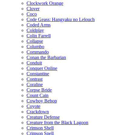
Clockwork Orange
Clover
Coco
Code Geass: Hangyaku no Lelouch
Coded Arms
Coldplay
Colin Farrell
Collapse
Columbo
Commando
Conan the Barbarian
Conduit
Conquer Online
Constantine
Contrast
Coraline
Corpse Bride
Count Cain
Cowboy Bebop
Coyote
Crackdown
Creature Defense
Creature from the Black Lagoon
Crimson Shell
Crimson Spell