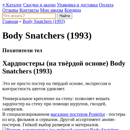
≡ Каталог
Скидки и акции
Упаковка и доставка
Оплата
Отзывы
Контакты
Мои заказы
Корзина
Главная
»
Body Snatchers (1993)
Body Snatchers (1993)
Похитители тел
Хардпостеры (на твёрдой основе) Body
Snatchers (1993)
Это не просто постер на твёрдой основе, экспрессия и
контрастность цветов удивляет.
Универсальное крепление на стену: позволяет вешать
хардпостер на стену при помощи шурупов, гвоздей,
саморезов.
В специализированном
магазине постеров Posterior
- постеры
из игр, фильмов и сериалов. Другой ассортимент аниме-
постеров. Гибкий выбор размеров и материалов.