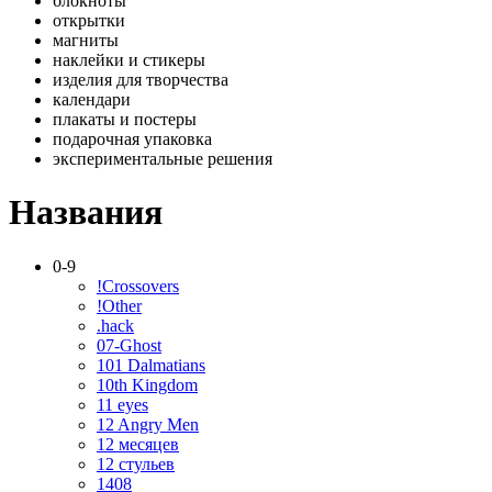
блокноты
открытки
магниты
наклейки и стикеры
изделия для творчества
календари
плакаты и постеры
подарочная упаковка
экспериментальные решения
Названия
0-9
!Crossovers
!Other
.hack
07-Ghost
101 Dalmatians
10th Kingdom
11 eyes
12 Angry Men
12 месяцев
12 стульев
1408