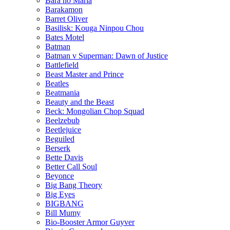
Bara no Maria
Barakamon
Barret Oliver
Basilisk: Kouga Ninpou Chou
Bates Motel
Batman
Batman v Superman: Dawn of Justice
Battlefield
Beast Master and Prince
Beatles
Beatmania
Beauty and the Beast
Beck: Mongolian Chop Squad
Beelzebub
Beetlejuice
Beguiled
Berserk
Bette Davis
Better Call Soul
Beyonce
Big Bang Theory
Big Eyes
BIGBANG
Bill Mumy
Bio-Booster Armor Guyver