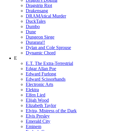
Dragon's Dogma
Dragstrip Riot
Drakensang
DRAMAtical Murder
DuckTales
Dumbo
Dune
Dungeon Siege
Durarara!!
Dylan and Cole Sprouse
Dynamic Chord
E
E.T. The Extra-Terrestrial
Edgar Allan Poe
Edward Furlong
Edward Scissorhands
Electronic Arts
Elektra
Elfen Lied
Elijah Wood
Elizabeth Taylor
Elvira, Mistress of the Dark
Elvis Presley
Emerald City
Eminem