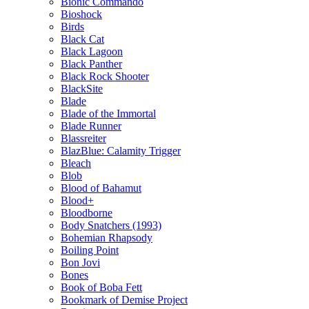
Bionic Commando
Bioshock
Birds
Black Cat
Black Lagoon
Black Panther
Black Rock Shooter
BlackSite
Blade
Blade of the Immortal
Blade Runner
Blassreiter
BlazBlue: Calamity Trigger
Bleach
Blob
Blood of Bahamut
Blood+
Bloodborne
Body Snatchers (1993)
Bohemian Rhapsody
Boiling Point
Bon Jovi
Bones
Book of Boba Fett
Bookmark of Demise Project