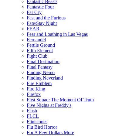
Fantastic Beasts
Fantastic Four
Far Cry
Fast and the Furious
Fate/Stay Night
FEAR
Fear and Loathing in Las Vegas
Fernandel
Fertile Ground
Fifth Element
Fight Club
Final Destination
Final Fantasy
Finding Nemo
Finding Neverland
Fire Emblem
Fire King
Firefox
First Squad: The Moment Of Truth
Five Nights at Freddy's
Flash
FLCL
Flintstones
Flu Bird Horror
For A Few Dollars More