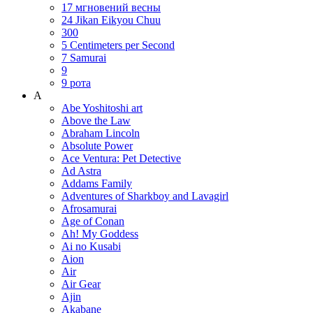
17 мгновений весны
24 Jikan Eikyou Chuu
300
5 Centimeters per Second
7 Samurai
9
9 рота
A
Abe Yoshitoshi art
Above the Law
Abraham Lincoln
Absolute Power
Ace Ventura: Pet Detective
Ad Astra
Addams Family
Adventures of Sharkboy and Lavagirl
Afrosamurai
Age of Conan
Ah! My Goddess
Ai no Kusabi
Aion
Air
Air Gear
Ajin
Akabane