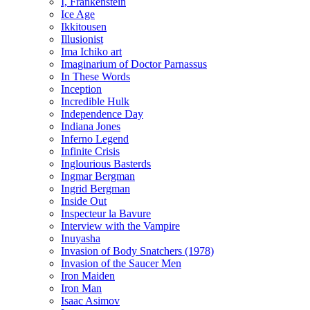
I, Frankenstein
Ice Age
Ikkitousen
Illusionist
Ima Ichiko art
Imaginarium of Doctor Parnassus
In These Words
Inception
Incredible Hulk
Independence Day
Indiana Jones
Inferno Legend
Infinite Crisis
Inglourious Basterds
Ingmar Bergman
Ingrid Bergman
Inside Out
Inspecteur la Bavure
Interview with the Vampire
Inuyasha
Invasion of Body Snatchers (1978)
Invasion of the Saucer Men
Iron Maiden
Iron Man
Isaac Asimov