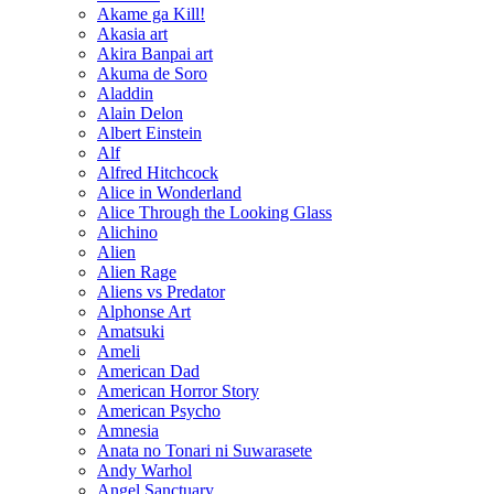
Akame ga Kill!
Akasia art
Akira Banpai art
Akuma de Soro
Aladdin
Alain Delon
Albert Einstein
Alf
Alfred Hitchcock
Alice in Wonderland
Alice Through the Looking Glass
Alichino
Alien
Alien Rage
Aliens vs Predator
Alphonse Art
Amatsuki
Ameli
American Dad
American Horror Story
American Psycho
Amnesia
Anata no Tonari ni Suwarasete
Andy Warhol
Angel Sanctuary