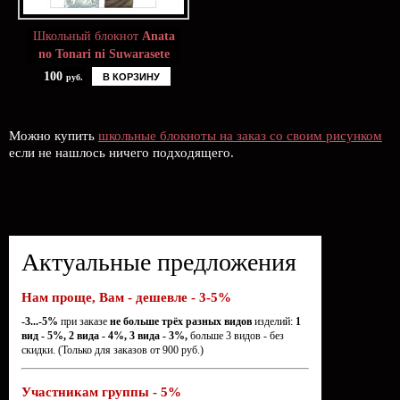
Школьный блокнот
Anata
no Tonari ni Suwarasete
100
В КОРЗИНУ
руб.
Можно купить
школьные блокноты на заказ со своим рисунком
если не нашлось ничего подходящего.
Актуальные предложения
Нам проще, Вам - дешевле - 3-5%
-3...-5%
при заказе
не больше трёх разных видов
изделий:
1
вид - 5%, 2 вида - 4%, 3 вида - 3%,
больше 3 видов - без
скидки. (Только для заказов от 900 руб.)
Участникам группы - 5%