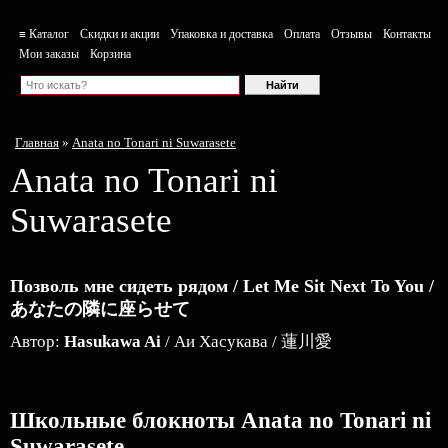
≡ Каталог
Скидки и акции
Упаковка и доставка
Оплата
Отзывы
Контакты
Мои заказы
Корзина
Главная
»
Anata no Tonari ni Suwarasete
Anata no Tonari ni
Suwarasete
Позволь мне сидеть рядом / Let Me Sit Next To You /
あなたの隣に座らせて
Автор:
Hasukawa Ai
/ Аи Хасукава / 蓮川愛
Школьные блокноты Anata no Tonari ni
Suwarasete