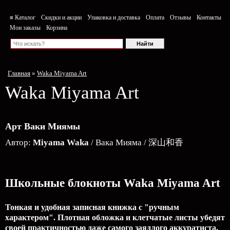
≡ Каталог
Скидки и акции
Упаковка и доставка
Оплата
Отзывы
Контакты
Мои заказы
Корзина
Главная
»
Waka Miyama Art
Waka Miyama Art
Арт Ваки Миямы
Автор:
Miyama Waka
/ Вака Мияма / 深山和香
Школьные блокноты Waka Miyama Art
Тонкая и удобная записная книжка с "ручным
характером". Плотная обложка и клетчатые листы убедят
своей практичностью даже самого заядлого аккуратиста.