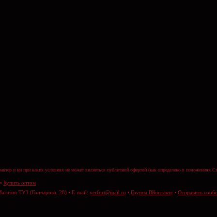
актер и ни при каких условиях не может являеться публичной офертой (как определено в положениях Ст
•
Купить оптом
Магазин ТУЗ (Гончарова, 28) • E-mail:
verfurt@mail.ru
•
Группа ВКонтакте
•
Отправить сооб