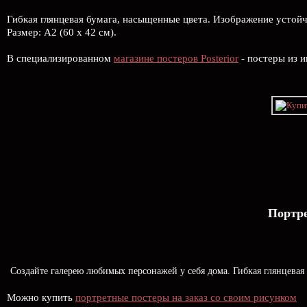
Гибкая глянцевая бумага, насыщенные цвета. Изображение устой
Размер: А2 (60 х 42 см).
В специализированном
магазине постеров Posterior
- постеры из и
Портр
Создайте галерею любимых персонажей у себя дома. Гибкая глянцевая 
Можно купить
портретные постеры на заказ со своим рисунком