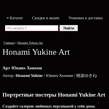
≡ Каталог
Скидки и акции
Упаковка и доставка
Главная
»
Honami Yukine Art
Honami Yukine Art
Арт Юкинэ Хонами
Автор:
Honami Yukine
/ Юкинэ Хонами / 穂波ゆきね
Портретные постеры Honami Yukine Art
Создайте галерею любимых персонажей у себя дома.