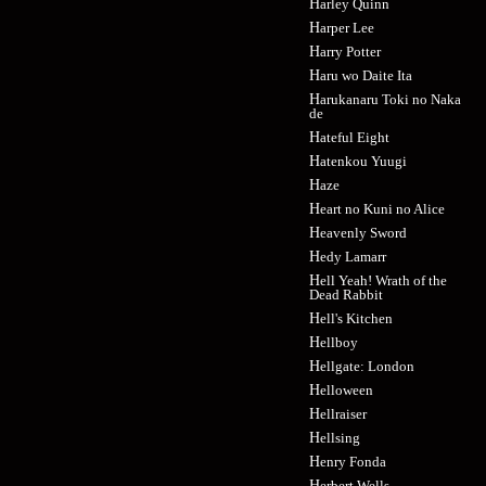
Harley Quinn
Harper Lee
Harry Potter
Haru wo Daite Ita
Harukanaru Toki no Naka
de
Hateful Eight
Hatenkou Yuugi
Haze
Heart no Kuni no Alice
Heavenly Sword
Hedy Lamarr
Hell Yeah! Wrath of the
Dead Rabbit
Hell's Kitchen
Hellboy
Hellgate: London
Helloween
Hellraiser
Hellsing
Henry Fonda
Herbert Wells