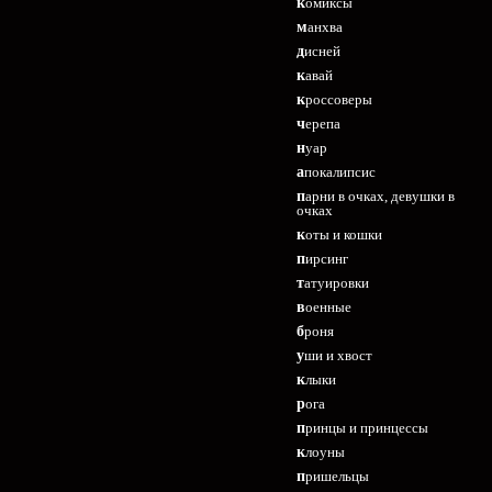
комиксы
манхва
дисней
кавай
кроссоверы
черепа
нуар
апокалипсис
парни в очках, девушки в
очках
коты и кошки
пирсинг
татуировки
военные
броня
уши и хвост
клыки
рога
принцы и принцессы
клоуны
пришельцы