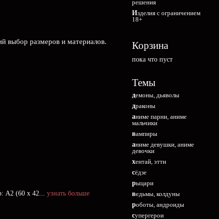
решения
Изделия с ограничением
18+
ий выбор размеров и материалов.
Корзина
пока что пуст
Темы
демоны, дьяволы
драконы
аниме парни, аниме
мальчики
вампиры
аниме девушки, аниме
девочки
хентай, этти
сёдзе
рыцари
 А2 (60 х 42...
узнать больше
ведьмы, колдуны
роботы, андроиды
супергерои