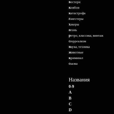
вестерн
ковбои
катастрофа
гангстеры
хакеры
огонь
ретро, классика, винтаж
сюрреализм
наука, техника
животные
криминал
сказка
Названия
0-9
A
B
C
D