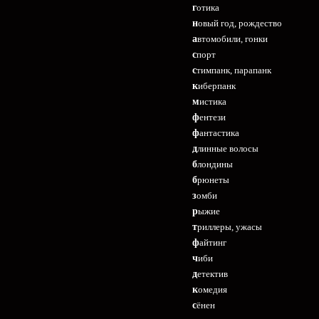
готика
новый год, рождество
автомобили, гонки
спорт
стимпанк, парапанк
киберпанк
мистика
фентези
фантастика
длинные волосы
блондины
брюнеты
зомби
рыжие
триллеры, ужасы
файтинг
чиби
детектив
комедия
сёнен