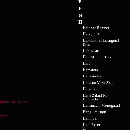
E
F
G
H
Haibane Renmei
Haikyuu!!
Hakuoki: Shinsengumi
Kitan
Hakus Art
Half-Minute Hero
Halo
Hamatora
Hana Awase
Hana no Mizo Shiru
Hana Temari
Hana Zakari No
Kimitachi E
атьи 437 (п.2) ГК РФ.
Hanamachi Monogatari
Hang Em High
щение
Hannibal
Hard Reset