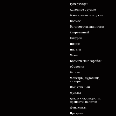
суперзлодеи
холодное оружие
огнестрельное оружие
космос
боги смерти, шинигами
смертельный
самураи
ниндзя
пираты
мечи
космические корабли
оборотни
ангелы
монстры, чудовища,
химеры
яой, сенен-ай
музыка
еда, кухня, сладости,
пряности, напитки
феи, эльфы
призраки