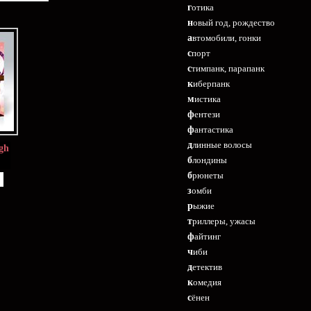
готика
новый год, рождество
автомобили, гонки
спорт
стимпанк, парапанк
киберпанк
мистика
фентези
фантастика
длинные волосы
gh
блондины
брюнеты
зомби
рыжие
триллеры, ужасы
файтинг
чиби
детектив
комедия
сёнен