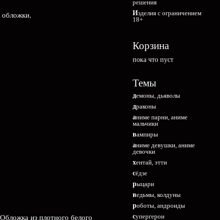
решения
Изделия с ограничением
е обложки.
18+
Корзина
пока что пуст
Темы
демоны, дьяволы
драконы
аниме парни, аниме
мальчики
вампиры
аниме девушки, аниме
девочки
хентай, этти
сёдзе
рыцари
ведьмы, колдуны
роботы, андроиды
супергерои
 Обложка из плотного белого