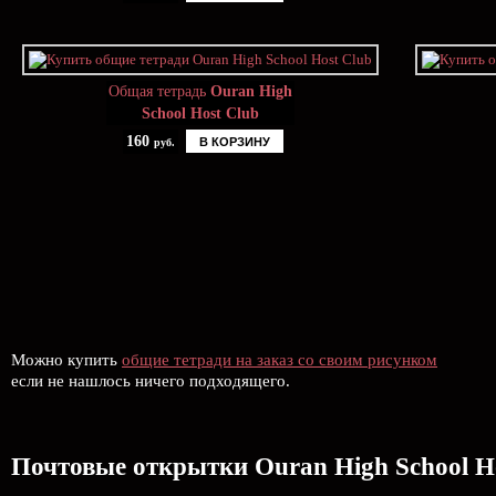
Общая тетрадь
Ouran High
School Host Club
160
В КОРЗИНУ
руб.
Можно купить
общие тетради на заказ со своим рисунком
если не нашлось ничего подходящего.
Почтовые открытки Ouran High School H