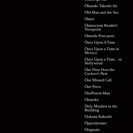
Okazaki Takeshi Art
Old Man and the Sea
Omen
Omniscient Reader's
Viewpoint
Omoide Poro-poro
Once Upon A Time
Once Upon a Time in
Mexico
Once Upon a Time... in
Hollywood
One Flew Over the
Cuckoo's Nest
One Missed Call
One Piece
OnePunch-Man
Onineko
Only Murders in the
Building
Ookami Kakushi
Oppenheimer
Originals