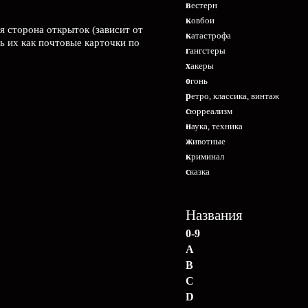
вестерн
ковбои
я сторона открыток (зависит от
катастрофа
ь их как почтовые карточки по
гангстеры
хакеры
огонь
ретро, классика, винтаж
сюрреализм
наука, техника
животные
криминал
сказка
Названия
0-9
A
B
C
D