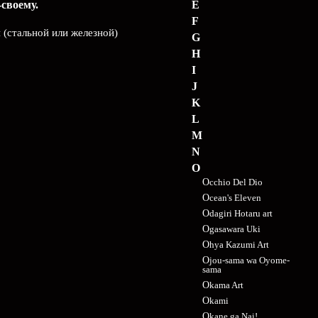
своему.
E
F
 (стальной или железной)
G
H
I
J
K
L
M
N
O
Occhio Del Dio
Ocean's Eleven
Odagiri Hotaru art
Ogasawara Uki
Ohya Kazumi Art
Ojou-sama wa Oyome-
sama
Okama Art
Okami
Okane ga Nai!