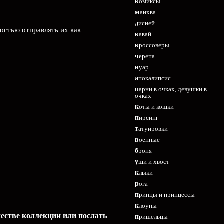
комиксы
манхва
дисней
остью отправлять их как
кавай
кроссоверы
черепа
нуар
апокалипсис
парни в очках, девушки в
очках
коты и кошки
пирсинг
татуировки
военные
броня
уши и хвост
клыки
рога
принцы и принцессы
клоуны
честве коллекции или послать
пришельцы