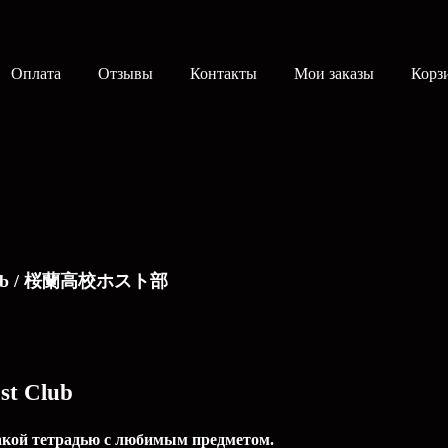
Оплата
Отзывы
Контакты
Мои заказы
Корз
t Club / 桜蘭高校ホスト部
st Club
такой тетрадью c любимым предметом.