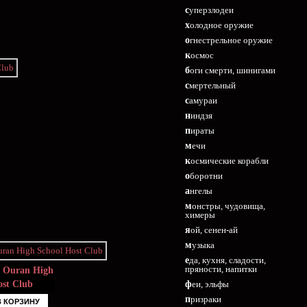
суперзлодеи
холодное оружие
огнестрельное оружие
космос
боги смерти, шинигами
смертельный
самураи
ниндзя
пираты
мечи
космические корабли
оборотни
ангелы
монстры, чудовища,
химеры
яой, сенен-ай
музыка
еда, кухня, сладости,
пряности, напитки
ь
Ouran High
ost Club
феи, эльфы
призраки
В КОРЗИНУ