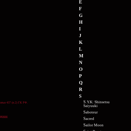
E
F
G
H
I
J
K
L
M
N
O
P
Q
R
S
S.Y.K: Shinsetsu
атьи 437 (п.2) ГК РФ.
Saiyuuki
Saboteur
щение
Sacred
Sailor Moon