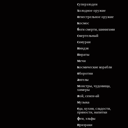
суперзлодеи
холодное оружие
огнестрельное оружие
космос
боги смерти, шинигами
смертельный
самураи
ниндзя
пираты
мечи
космические корабли
оборотни
ангелы
монстры, чудовища,
химеры
яой, сенен-ай
музыка
еда, кухня, сладости,
пряности, напитки
феи, эльфы
призраки