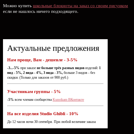
Можно купить
школьные блокноты на заказ со своим рисунком
если не нашлось ничего подходящего.
Актуальные предложения
Нам проще, Вам - дешевле - 3-5%
-3...-5%
при заказе
не больше трёх разных видов
изделий:
1
вид - 5%, 2 вида - 4%, 3 вида - 3%,
больше 3 видов - без
скидки. (Только для заказов от 900 руб.)
Участникам группы - 5%
-5%
всем членам сообщества
Kunstkam ВКонтакте
На все изделия Studio Ghibli - 10%
До 12 часов ночи 30 сентября. При любой величине заказа