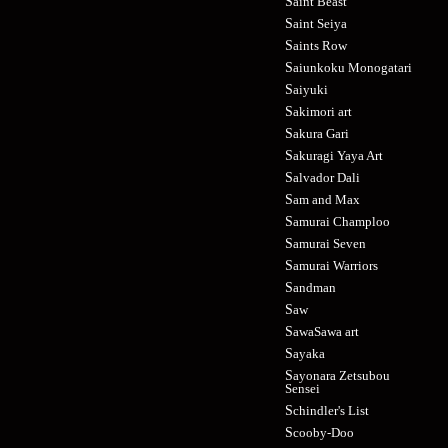
Saint Beast
Saint Seiya
Saints Row
Saiunkoku Monogatari
Saiyuki
Sakimori art
Sakura Gari
Sakuragi Yaya Art
Salvador Dali
Sam and Max
Samurai Champloo
Samurai Seven
Samurai Warriors
Sandman
Saw
SawaSawa art
Sayaka
Sayonara Zetsubou
Sensei
Schindler's List
Scooby-Doo