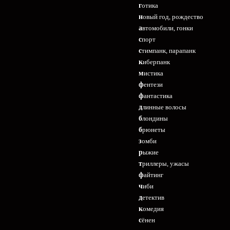
готика
новый год, рождество
автомобили, гонки
спорт
стимпанк, парапанк
киберпанк
мистика
фентези
фантастика
длинные волосы
блондины
брюнеты
зомби
рыжие
триллеры, ужасы
файтинг
чиби
детектив
комедия
сёнен