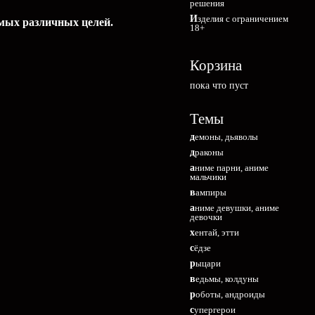
решения
Изделия с ограничением
амых различных целей.
18+
Корзина
пока что пуст
Темы
демоны, дьяволы
драконы
аниме парни, аниме
мальчики
вампиры
аниме девушки, аниме
девочки
хентай, этти
сёдзе
рыцари
ведьмы, колдуны
роботы, андроиды
супергерои