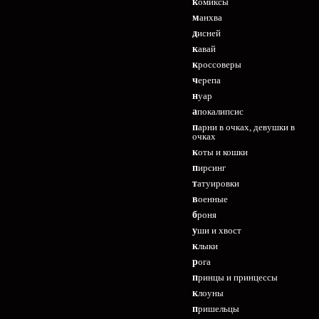
комиксы
манхва
дисней
кавай
кроссоверы
черепа
нуар
апокалипсис
парни в очках, девушки в
очках
коты и кошки
пирсинг
татуировки
военные
броня
уши и хвост
клыки
рога
принцы и принцессы
клоуны
пришельцы