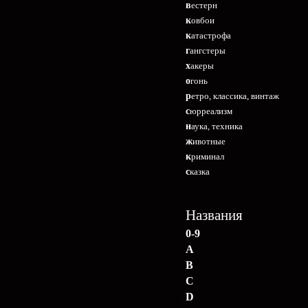
вестерн
ковбои
катастрофа
гангстеры
хакеры
огонь
ретро, классика, винтаж
сюрреализм
наука, техника
животные
криминал
сказка
Названия
0-9
A
B
C
D