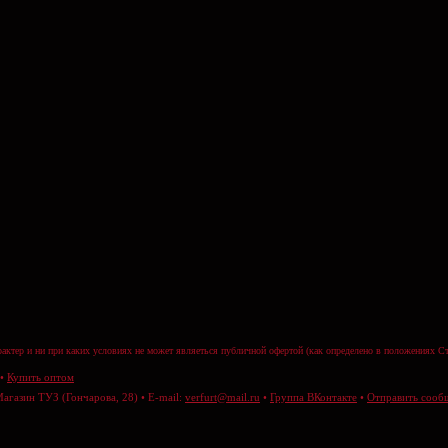
актер и ни при каких условиях не может являеться публичной офертой (как определено в положениях Ст
•
Купить оптом
Магазин ТУЗ (Гончарова, 28) • E-mail:
verfurt@mail.ru
•
Группа ВКонтакте
•
Отправить сооб