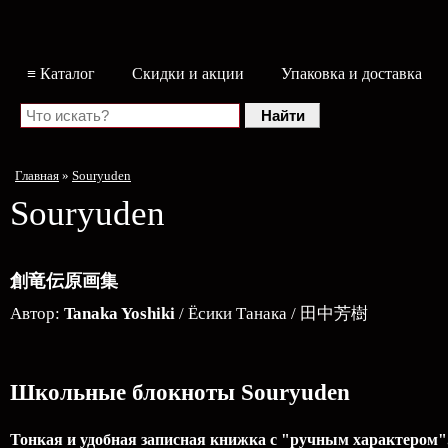
≡ Каталог
Скидки и акции
Упаковка и доставка
Главная
»
Souryuden
Souryuden
創竜伝原画集
Автор:
Tanaka Yoshiki
/ Ёсики Танака / 田中芳樹
Школьные блокноты Souryuden
Тонкая и удобная записная книжка с "ручным характером".