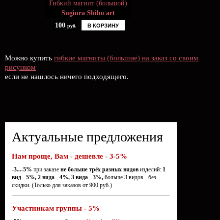
Гибкий магнит (большой)
Sugiura Shiho art
100
В КОРЗИНУ
руб.
Можно купить
гибкие магниты (большие) на заказ со своим
рисунком
если не нашлось ничего подходящего.
Актуальные предложения
Нам проще, Вам - дешевле - 3-5%
-3...-5%
при заказе
не больше трёх разных видов
изделий:
1
вид - 5%, 2 вида - 4%, 3 вида - 3%,
больше 3 видов - без
скидки. (Только для заказов от 900 руб.)
Участникам группы - 5%