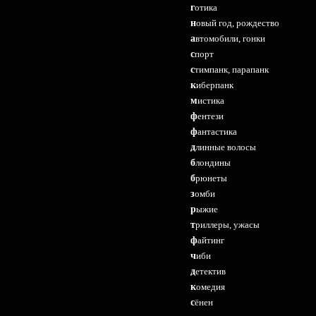
готика
новый год, рождество
автомобили, гонки
спорт
стимпанк, парапанк
киберпанк
мистика
фентези
фантастика
длинные волосы
блондины
брюнеты
зомби
рыжие
триллеры, ужасы
файтинг
чиби
детектив
комедия
сёнен