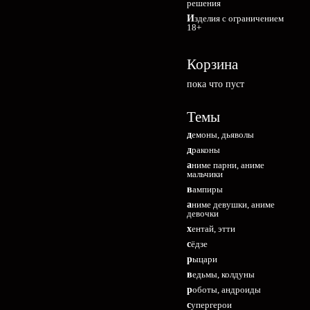
решения
Изделия с ограничением
18+
Корзина
пока что пуст
Темы
демоны, дьяволы
драконы
аниме парни, аниме
мальчики
вампиры
аниме девушки, аниме
девочки
хентай, этти
сёдзе
рыцари
ведьмы, колдуны
роботы, андроиды
супергерои