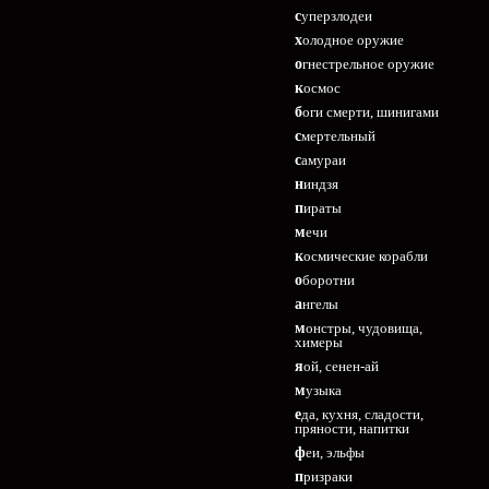
суперзлодеи
холодное оружие
огнестрельное оружие
космос
боги смерти, шинигами
смертельный
самураи
ниндзя
пираты
мечи
космические корабли
оборотни
ангелы
монстры, чудовища,
химеры
яой, сенен-ай
музыка
еда, кухня, сладости,
пряности, напитки
феи, эльфы
призраки