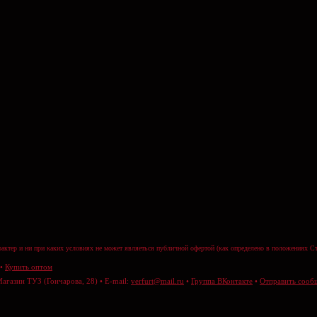
актер и ни при каких условиях не может являеться публичной офертой (как определено в положениях Ст
•
Купить оптом
Магазин ТУЗ (Гончарова, 28) • E-mail:
verfurt@mail.ru
•
Группа ВКонтакте
•
Отправить сооб