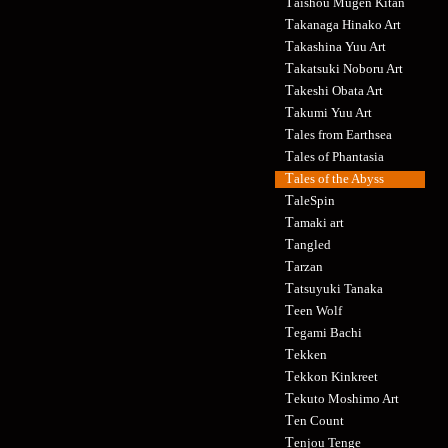
Taishou Mugen Kitan
Takanaga Hinako Art
Takashina Yuu Art
Takatsuki Noboru Art
Takeshi Obata Art
Takumi Yuu Art
Tales from Earthsea
Tales of Phantasia
Tales of the Abyss
TaleSpin
Tamaki art
Tangled
Tarzan
Tatsuyuki Tanaka
Teen Wolf
Tegami Bachi
Tekken
Tekkon Kinkreet
Tekuto Moshimo Art
Ten Count
Tenjou Tenge