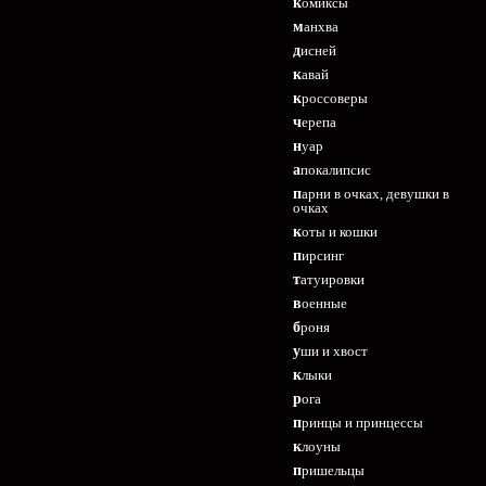
комиксы
манхва
дисней
кавай
кроссоверы
черепа
нуар
апокалипсис
парни в очках, девушки в
очках
коты и кошки
пирсинг
татуировки
военные
броня
уши и хвост
клыки
рога
принцы и принцессы
клоуны
пришельцы