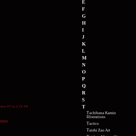
E
F
G
H
I
J
K
L
M
N
O
P
Q
R
S
T
атьи 437 (п.2) ГК РФ.
Tachibana Kamiu
Illistrations
щение
Tactics
Taishi Zao Art