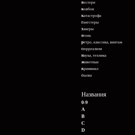
вестерн
ковбои
катастрофа
гангстеры
хакеры
огонь
ретро, классика, винтаж
сюрреализм
наука, техника
животные
криминал
сказка
Названия
0-9
A
B
C
D