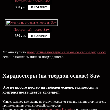
Портретный постер
Saw
330
В КОРЗИНУ
руб.
Портретный постер
Saw
330
В КОРЗИНУ
руб.
Можно купить
портретные постеры на заказ со своим рисунком
если не нашлось ничего подходящего.
Хардпостеры (на твёрдой основе) Saw
Это не просто постер на твёрдой основе, экспрессия и
контрастность цветов удивляет.
Универсальное крепление на стену: позволяет вешать хардпостер на стену
при помощи шурупов, гвоздей, саморезов.
В специализированном
магазине постеров Posterior
- постеры из игр,