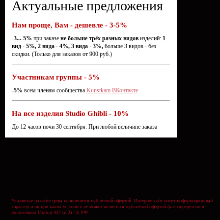
Актуальные предложения
Нам проще, Вам - дешевле - 3-5%
-3...-5%
при заказе
не больше трёх разных видов
изделий:
1
вид - 5%, 2 вида - 4%, 3 вида - 3%,
больше 3 видов - без
скидки. (Только для заказов от 900 руб.)
Участникам группы - 5%
-5%
всем членам сообщества
Kunstkam ВКонтакте
На все изделия Studio Ghibli - 10%
До 12 часов ночи 30 сентября. При любой величине заказа
Указанные на сайте цены не являются публичной офертой. Интернет-сайт носит информационный
характер и ни при каких условиях не может являеться публичной офертой (как определено в
положениях Статьи 437 (п.2) ГК РФ.