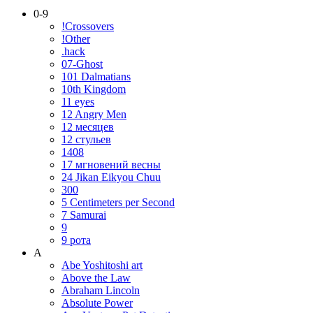
0-9
!Crossovers
!Other
.hack
07-Ghost
101 Dalmatians
10th Kingdom
11 eyes
12 Angry Men
12 месяцев
12 стульев
1408
17 мгновений весны
24 Jikan Eikyou Chuu
300
5 Centimeters per Second
7 Samurai
9
9 рота
A
Abe Yoshitoshi art
Above the Law
Abraham Lincoln
Absolute Power