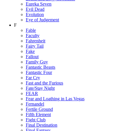
Eureka Seven
Evil Dead
Evolution
Eye of Judgement
F
Fable
Faculty
Fahrenheit
Fairy Tail
Fake
Fallout
Family Guy
Fantastic Beasts
Fantastic Four
Far Cry
Fast and the Furious
Fate/Stay Night
FEAR
Fear and Loathing in Las Vegas
Fernandel
Fertile Ground
Fifth Element
Fight Club
Final Destination
Final Fantasy