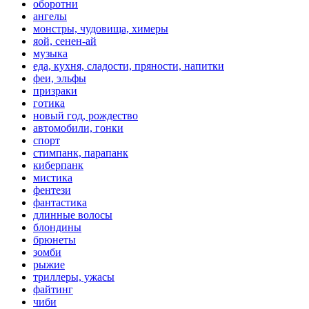
оборотни
ангелы
монстры, чудовища, химеры
яой, сенен-ай
музыка
еда, кухня, сладости, пряности, напитки
феи, эльфы
призраки
готика
новый год, рождество
автомобили, гонки
спорт
стимпанк, парапанк
киберпанк
мистика
фентези
фантастика
длинные волосы
блондины
брюнеты
зомби
рыжие
триллеры, ужасы
файтинг
чиби