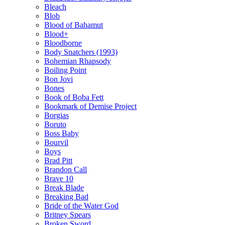
Bleach
Blob
Blood of Bahamut
Blood+
Bloodborne
Body Snatchers (1993)
Bohemian Rhapsody
Boiling Point
Bon Jovi
Bones
Book of Boba Fett
Bookmark of Demise Project
Borgias
Boruto
Boss Baby
Bourvil
Boys
Brad Pitt
Brandon Call
Brave 10
Break Blade
Breaking Bad
Bride of the Water God
Britney Spears
Broken Sword