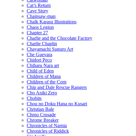
Cat’s Return
Cave Story
Chainsaw-man
Chalk Karasu Illustrations
Chaos Legion
Chapter 27
Charlie and the Chocolate Factory
Charlie Chaplin
Chayamachi Suguro Art
Che Guevara
Chidori Peco
Chiharu Nara art
Child of Eden
Children of Mana
Children of the Corn
Chip and Dale Rescue Rangers
Cho Aniki Zero
Chobits
Chou no Doku Hana no Kusari
Christian Bale
Chrno Crusade
Chrome Breaker
Chronicles of Narnia
Chronicles of Riddick