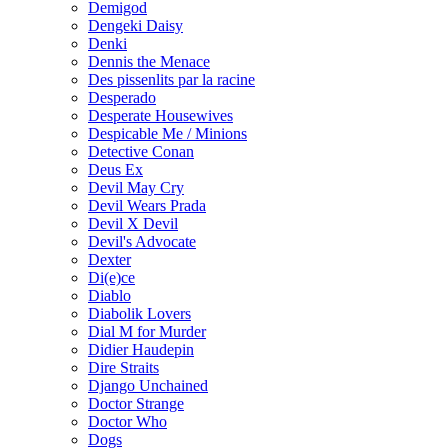
Demigod
Dengeki Daisy
Denki
Dennis the Menace
Des pissenlits par la racine
Desperado
Desperate Housewives
Despicable Me / Minions
Detective Conan
Deus Ex
Devil May Cry
Devil Wears Prada
Devil X Devil
Devil's Advocate
Dexter
Di(e)ce
Diablo
Diabolik Lovers
Dial M for Murder
Didier Haudepin
Dire Straits
Django Unchained
Doctor Strange
Doctor Who
Dogs