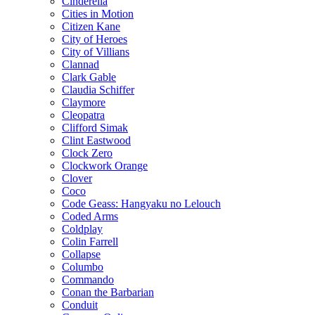
Cinderella
Cities in Motion
Citizen Kane
City of Heroes
City of Villians
Clannad
Clark Gable
Claudia Schiffer
Claymore
Cleopatra
Clifford Simak
Clint Eastwood
Clock Zero
Clockwork Orange
Clover
Coco
Code Geass: Hangyaku no Lelouch
Coded Arms
Coldplay
Colin Farrell
Collapse
Columbo
Commando
Conan the Barbarian
Conduit