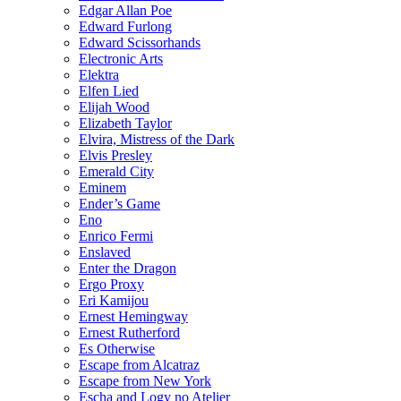
Edgar Allan Poe
Edward Furlong
Edward Scissorhands
Electronic Arts
Elektra
Elfen Lied
Elijah Wood
Elizabeth Taylor
Elvira, Mistress of the Dark
Elvis Presley
Emerald City
Eminem
Ender’s Game
Eno
Enrico Fermi
Enslaved
Enter the Dragon
Ergo Proxy
Eri Kamijou
Ernest Hemingway
Ernest Rutherford
Es Otherwise
Escape from Alcatraz
Escape from New York
Escha and Logy no Atelier