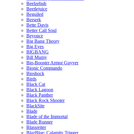
Beelzebub
Beetlejuice
Beguiled
Berserk
Bette Davis
Better Call Soul
Beyonce
Big Bang Theory
Big Eyes
BIGBANG
Bill Mumy
Bio-Booster Armor Guyver
Bionic Commando
Bioshock
Birds
Black Cat
Black Lagoon
Black Panther
Black Rock Shooter
BlackSite
Blade
Blade of the Immortal
Blade Runner
Blassreiter
BlazBlue: Calamity Trigger