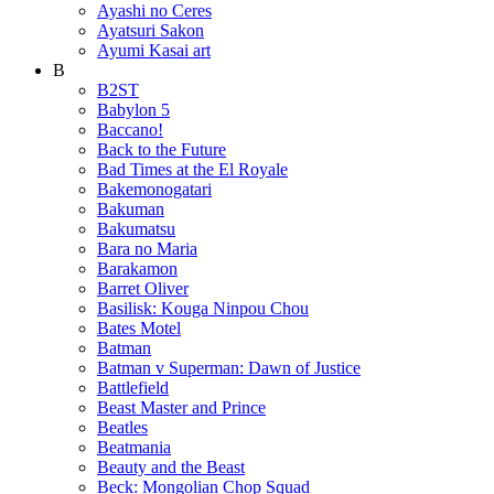
Ayashi no Ceres
Ayatsuri Sakon
Ayumi Kasai art
B
B2ST
Babylon 5
Baccano!
Back to the Future
Bad Times at the El Royale
Bakemonogatari
Bakuman
Bakumatsu
Bara no Maria
Barakamon
Barret Oliver
Basilisk: Kouga Ninpou Chou
Bates Motel
Batman
Batman v Superman: Dawn of Justice
Battlefield
Beast Master and Prince
Beatles
Beatmania
Beauty and the Beast
Beck: Mongolian Chop Squad