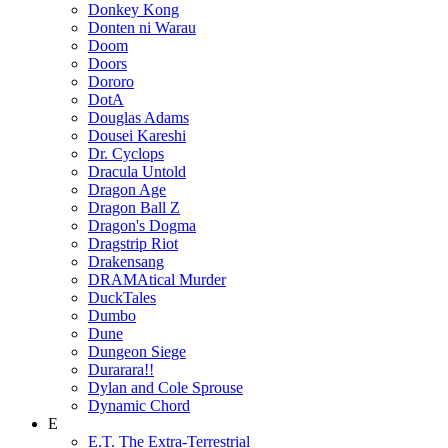
Donkey Kong
Donten ni Warau
Doom
Doors
Dororo
DotA
Douglas Adams
Dousei Kareshi
Dr. Cyclops
Dracula Untold
Dragon Age
Dragon Ball Z
Dragon's Dogma
Dragstrip Riot
Drakensang
DRAMAtical Murder
DuckTales
Dumbo
Dune
Dungeon Siege
Durarara!!
Dylan and Cole Sprouse
Dynamic Chord
E
E.T. The Extra-Terrestrial