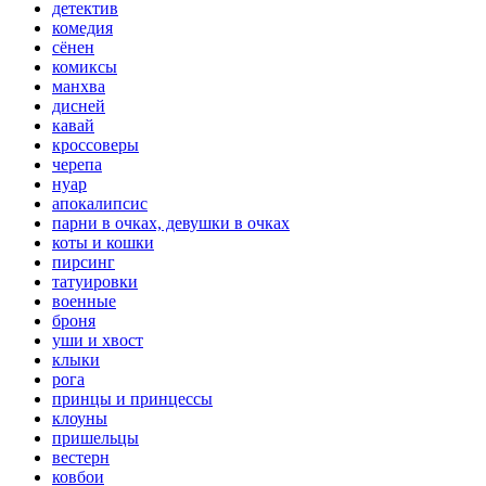
детектив
комедия
сёнен
комиксы
манхва
дисней
кавай
кроссоверы
черепа
нуар
апокалипсис
парни в очках, девушки в очках
коты и кошки
пирсинг
татуировки
военные
броня
уши и хвост
клыки
рога
принцы и принцессы
клоуны
пришельцы
вестерн
ковбои