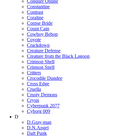
Conquer Online
Constantine
Contrast
Coraline
Corpse Bride
Count Cain
Cowboy Bebop
Coyote
Crackdown
Creature Defense
Creature from the Black Lagoon
Crimson Shell
Crimson Spell
Critters
Crocodile Dundee
Cross Edge
Cruella
Crusty Demons
Crysis
Cyberpunk 2077
Cyborg 009
D
D.Gray-man
D.N.Angel
Daft Punk