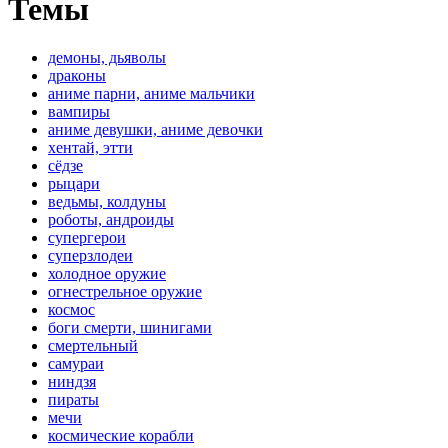
Темы
демоны, дьяволы
драконы
аниме парни, аниме мальчики
вампиры
аниме девушки, аниме девочки
хентай, этти
сёдзе
рыцари
ведьмы, колдуны
роботы, андроиды
супергерои
суперзлодеи
холодное оружие
огнестрельное оружие
космос
боги смерти, шинигами
смертельный
самураи
ниндзя
пираты
мечи
космические корабли