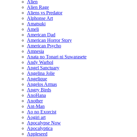
Alien
Alien Rage
Aliens vs Predator
Alphonse Art
Amatsuki
Ameli
American Dad
American Horror Story
American Psycho
Amnesia
Anata no Tonari ni Suwarasete
Andy Warhol
Angel Sanctuary
Angelina Jolie
Angelique
Angelos Armas
Angry Birds
AnoHana
Another
Ant-Man
Ao no Exorcist
Aogiri art
Apocalypse Now
Apocalyptica
Appleseed