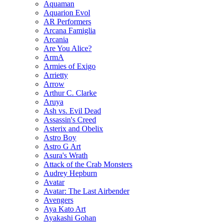
Aquaman
Aquarion Evol
AR Performers
Arcana Famiglia
Arcania
Are You Alice?
ArmA
Armies of Exigo
Arrietty
Arrow
Arthur C. Clarke
Aruya
Ash vs. Evil Dead
Assassin's Creed
Asterix and Obelix
Astro Boy
Astro G Art
Asura's Wrath
Attack of the Crab Monsters
Audrey Hepburn
Avatar
Avatar: The Last Airbender
Avengers
Aya Kato Art
Ayakashi Gohan