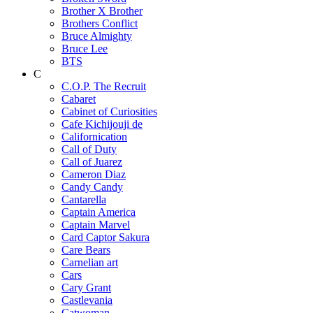
Brother X Brother
Brothers Conflict
Bruce Almighty
Bruce Lee
BTS
C
C.O.P. The Recruit
Cabaret
Cabinet of Curiosities
Cafe Kichijouji de
Californication
Call of Duty
Call of Juarez
Cameron Diaz
Candy Candy
Cantarella
Captain America
Captain Marvel
Card Captor Sakura
Care Bears
Carnelian art
Cars
Cary Grant
Castlevania
Catwoman