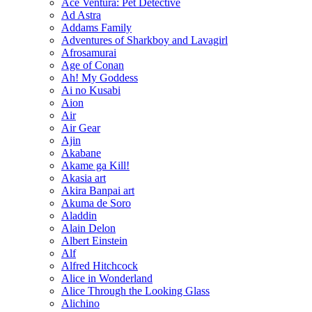
Ace Ventura: Pet Detective
Ad Astra
Addams Family
Adventures of Sharkboy and Lavagirl
Afrosamurai
Age of Conan
Ah! My Goddess
Ai no Kusabi
Aion
Air
Air Gear
Ajin
Akabane
Akame ga Kill!
Akasia art
Akira Banpai art
Akuma de Soro
Aladdin
Alain Delon
Albert Einstein
Alf
Alfred Hitchcock
Alice in Wonderland
Alice Through the Looking Glass
Alichino