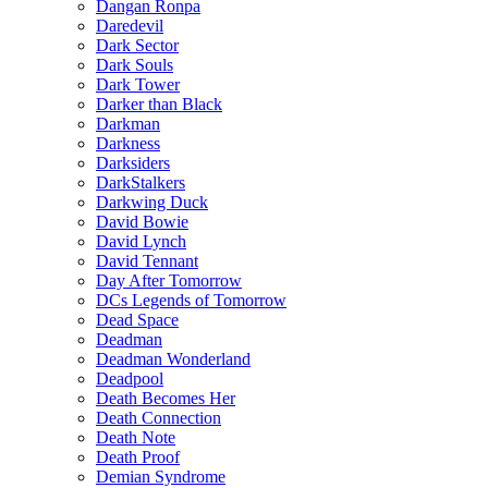
Dangan Ronpa
Daredevil
Dark Sector
Dark Souls
Dark Tower
Darker than Black
Darkman
Darkness
Darksiders
DarkStalkers
Darkwing Duck
David Bowie
David Lynch
David Tennant
Day After Tomorrow
DCs Legends of Tomorrow
Dead Space
Deadman
Deadman Wonderland
Deadpool
Death Becomes Her
Death Connection
Death Note
Death Proof
Demian Syndrome