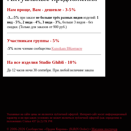
Нам проще, Вам - дешевле - 3-5%
-3...-5%
при заказе
не больше трёх разных видов
изделий:
1
вид - 5%, 2 вида - 4%, 3 вида - 3%,
больше 3 видов - без
скидки. (Только для заказов от 900 руб.)
Участникам группы - 5%
-5%
всем членам сообщества
Kunstkam ВКонтакте
На все изделия Studio Ghibli - 10%
До 12 часов ночи 30 сентября. При любой величине заказа
Указанные на сайте цены не являются публичной офертой. Интернет-сайт носит информационный
характер и ни при каких условиях не может являеться публичной офертой (как определено в
положениях Статьи 437 (п.2) ГК РФ.
© 2006-2026 Сообщество «Орден Кирина» (KiRiN Order) •
Магазин постеров