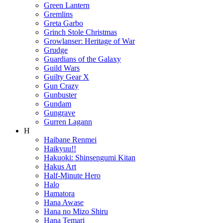
Green Lantern
Gremlins
Greta Garbo
Grinch Stole Christmas
Growlanser: Heritage of War
Grudge
Guardians of the Galaxy
Guild Wars
Guilty Gear X
Gun Crazy
Gunbuster
Gundam
Gungrave
Gurren Lagann
H
Haibane Renmei
Haikyuu!!
Hakuoki: Shinsengumi Kitan
Hakus Art
Half-Minute Hero
Halo
Hamatora
Hana Awase
Hana no Mizo Shiru
Hana Temari