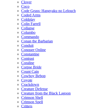
Clover
Coco
Code Geass: Hangyaku no Lelouch
Coded Arms
Coldplay
Colin Farrell
Collapse
Columbo
Commando
Conan the Barbarian
Conduit
Conquer Online
Constantine
Contrast
Coraline
Corpse Bride
Count Cain
Cowboy Bebop
Coyote
Crackdown
Creature Defense
Creature from the Black Lagoon
Crimson Shell
Crimson Spell
Critters