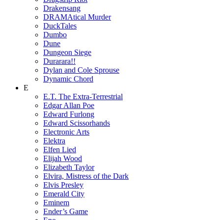
Drakensang
DRAMAtical Murder
DuckTales
Dumbo
Dune
Dungeon Siege
Durarara!!
Dylan and Cole Sprouse
Dynamic Chord
E
E.T. The Extra-Terrestrial
Edgar Allan Poe
Edward Furlong
Edward Scissorhands
Electronic Arts
Elektra
Elfen Lied
Elijah Wood
Elizabeth Taylor
Elvira, Mistress of the Dark
Elvis Presley
Emerald City
Eminem
Ender’s Game