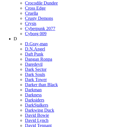
Crocodile Dundee
Cross Edge
Cruella
Crusty Demons
Crysis
Cyberpunk 2077
Cyborg 009
D
D.Gray-man
D.N.Angel
Daft Punk
Dangan Ronpa
Daredevil
Dark Sector
Dark Souls
Dark Tower
Darker than Black
Darkman
Darkness
Darksiders
DarkStalkers
Darkwing Duck
David Bowie
David Lynch
David Tennant