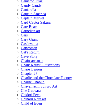
Cameron Diaz
Candy Candy
Cantarella
Captain America
Captain Marvel
Card Captor Sakura
Care Bears
Carnelian art
Cars
Cary Grant
Castlevania
Catwoman
Cat’s Return
Cave Story
Chainsaw-man
Chalk Karasu Illustrations
Chaos Legion
Chapter 27
Charlie and the Chocolate Factory
Charlie Chaplin
Chayamachi Suguro Art
Che Guevara
Chidori Peco
Chiharu Nara art
Child of Eden