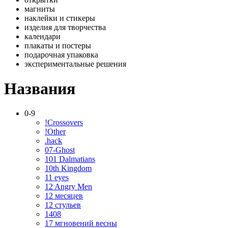
магниты
наклейки и стикеры
изделия для творчества
календари
плакаты и постеры
подарочная упаковка
экспериментальные решения
Названия
0-9
!Crossovers
!Other
.hack
07-Ghost
101 Dalmatians
10th Kingdom
11 eyes
12 Angry Men
12 месяцев
12 стульев
1408
17 мгновений весны