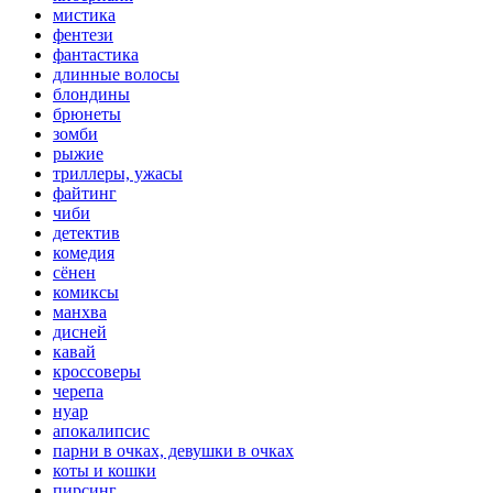
мистика
фентези
фантастика
длинные волосы
блондины
брюнеты
зомби
рыжие
триллеры, ужасы
файтинг
чиби
детектив
комедия
сёнен
комиксы
манхва
дисней
кавай
кроссоверы
черепа
нуар
апокалипсис
парни в очках, девушки в очках
коты и кошки
пирсинг