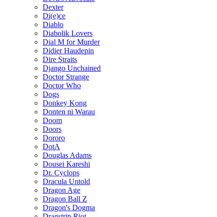
Dexter
Di(e)ce
Diablo
Diabolik Lovers
Dial M for Murder
Didier Haudepin
Dire Straits
Django Unchained
Doctor Strange
Doctor Who
Dogs
Donkey Kong
Donten ni Warau
Doom
Doors
Dororo
DotA
Douglas Adams
Dousei Kareshi
Dr. Cyclops
Dracula Untold
Dragon Age
Dragon Ball Z
Dragon's Dogma
Dragstrip Riot