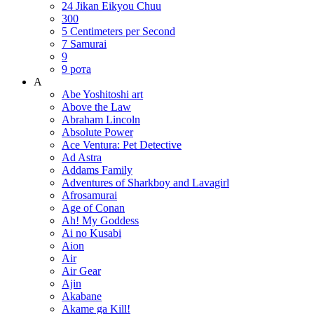
24 Jikan Eikyou Chuu
300
5 Centimeters per Second
7 Samurai
9
9 рота
A
Abe Yoshitoshi art
Above the Law
Abraham Lincoln
Absolute Power
Ace Ventura: Pet Detective
Ad Astra
Addams Family
Adventures of Sharkboy and Lavagirl
Afrosamurai
Age of Conan
Ah! My Goddess
Ai no Kusabi
Aion
Air
Air Gear
Ajin
Akabane
Akame ga Kill!