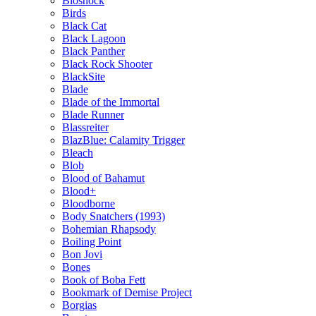
Bioshock
Birds
Black Cat
Black Lagoon
Black Panther
Black Rock Shooter
BlackSite
Blade
Blade of the Immortal
Blade Runner
Blassreiter
BlazBlue: Calamity Trigger
Bleach
Blob
Blood of Bahamut
Blood+
Bloodborne
Body Snatchers (1993)
Bohemian Rhapsody
Boiling Point
Bon Jovi
Bones
Book of Boba Fett
Bookmark of Demise Project
Borgias