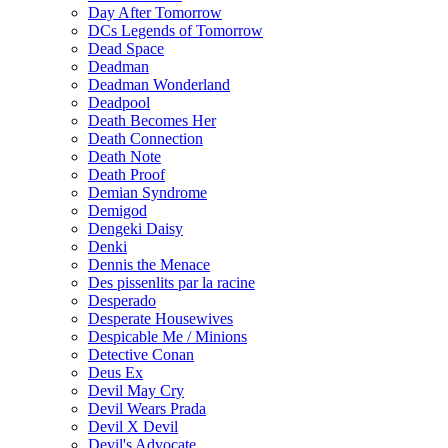
Day After Tomorrow
DCs Legends of Tomorrow
Dead Space
Deadman
Deadman Wonderland
Deadpool
Death Becomes Her
Death Connection
Death Note
Death Proof
Demian Syndrome
Demigod
Dengeki Daisy
Denki
Dennis the Menace
Des pissenlits par la racine
Desperado
Desperate Housewives
Despicable Me / Minions
Detective Conan
Deus Ex
Devil May Cry
Devil Wears Prada
Devil X Devil
Devil's Advocate