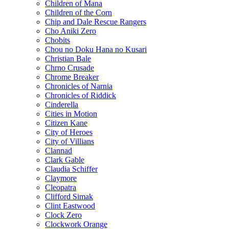
Children of Mana
Children of the Corn
Chip and Dale Rescue Rangers
Cho Aniki Zero
Chobits
Chou no Doku Hana no Kusari
Christian Bale
Chrno Crusade
Chrome Breaker
Chronicles of Narnia
Chronicles of Riddick
Cinderella
Cities in Motion
Citizen Kane
City of Heroes
City of Villians
Clannad
Clark Gable
Claudia Schiffer
Claymore
Cleopatra
Clifford Simak
Clint Eastwood
Clock Zero
Clockwork Orange