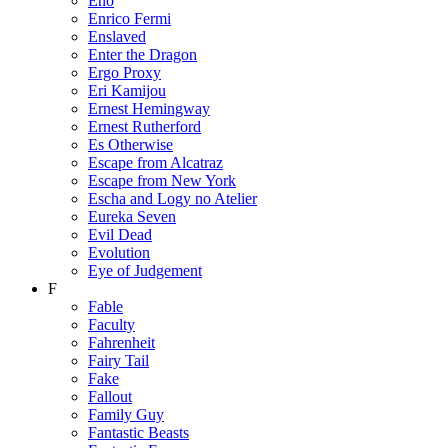
Eno
Enrico Fermi
Enslaved
Enter the Dragon
Ergo Proxy
Eri Kamijou
Ernest Hemingway
Ernest Rutherford
Es Otherwise
Escape from Alcatraz
Escape from New York
Escha and Logy no Atelier
Eureka Seven
Evil Dead
Evolution
Eye of Judgement
F
Fable
Faculty
Fahrenheit
Fairy Tail
Fake
Fallout
Family Guy
Fantastic Beasts