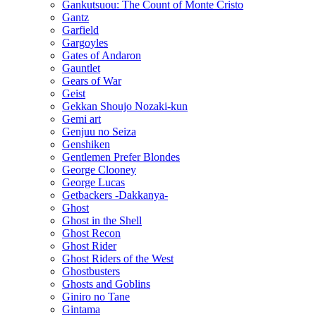
Gankutsuou: The Count of Monte Cristo
Gantz
Garfield
Gargoyles
Gates of Andaron
Gauntlet
Gears of War
Geist
Gekkan Shoujo Nozaki-kun
Gemi art
Genjuu no Seiza
Genshiken
Gentlemen Prefer Blondes
George Clooney
George Lucas
Getbackers -Dakkanya-
Ghost
Ghost in the Shell
Ghost Recon
Ghost Rider
Ghost Riders of the West
Ghostbusters
Ghosts and Goblins
Giniro no Tane
Gintama