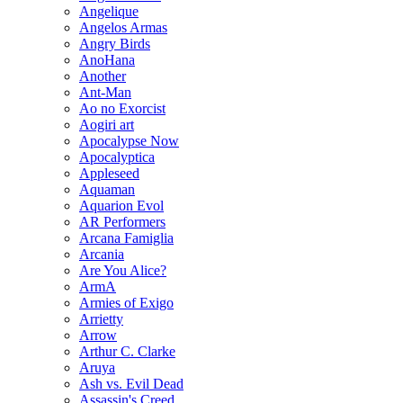
Angelique
Angelos Armas
Angry Birds
AnoHana
Another
Ant-Man
Ao no Exorcist
Aogiri art
Apocalypse Now
Apocalyptica
Appleseed
Aquaman
Aquarion Evol
AR Performers
Arcana Famiglia
Arcania
Are You Alice?
ArmA
Armies of Exigo
Arrietty
Arrow
Arthur C. Clarke
Aruya
Ash vs. Evil Dead
Assassin's Creed