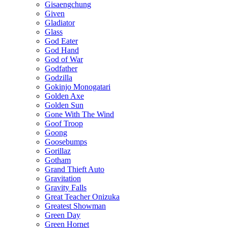
Gisaengchung
Given
Gladiator
Glass
God Eater
God Hand
God of War
Godfather
Godzilla
Gokinjo Monogatari
Golden Axe
Golden Sun
Gone With The Wind
Goof Troop
Goong
Goosebumps
Gorillaz
Gotham
Grand Thieft Auto
Gravitation
Gravity Falls
Great Teacher Onizuka
Greatest Showman
Green Day
Green Hornet