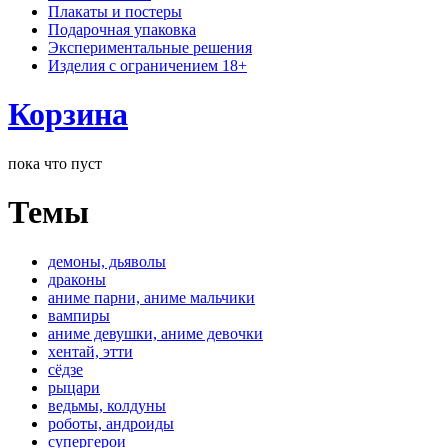
Плакаты и постеры
Подарочная упаковка
Экспериментальные решения
Изделия с ограничением 18+
Корзина
пока что пуст
Темы
демоны, дьяволы
драконы
аниме парни, аниме мальчики
вампиры
аниме девушки, аниме девочки
хентай, этти
сёдзе
рыцари
ведьмы, колдуны
роботы, андроиды
супергерои