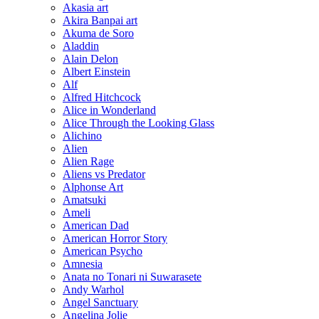
Akasia art
Akira Banpai art
Akuma de Soro
Aladdin
Alain Delon
Albert Einstein
Alf
Alfred Hitchcock
Alice in Wonderland
Alice Through the Looking Glass
Alichino
Alien
Alien Rage
Aliens vs Predator
Alphonse Art
Amatsuki
Ameli
American Dad
American Horror Story
American Psycho
Amnesia
Anata no Tonari ni Suwarasete
Andy Warhol
Angel Sanctuary
Angelina Jolie