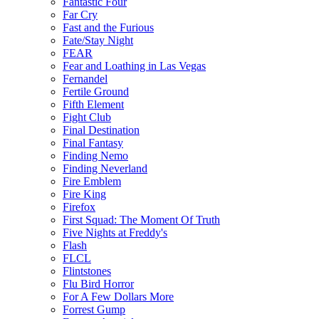
Fantastic Four
Far Cry
Fast and the Furious
Fate/Stay Night
FEAR
Fear and Loathing in Las Vegas
Fernandel
Fertile Ground
Fifth Element
Fight Club
Final Destination
Final Fantasy
Finding Nemo
Finding Neverland
Fire Emblem
Fire King
Firefox
First Squad: The Moment Of Truth
Five Nights at Freddy's
Flash
FLCL
Flintstones
Flu Bird Horror
For A Few Dollars More
Forrest Gump