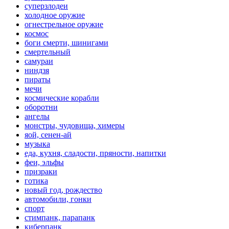
суперзлодеи
холодное оружие
огнестрельное оружие
космос
боги смерти, шинигами
смертельный
самураи
ниндзя
пираты
мечи
космические корабли
оборотни
ангелы
монстры, чудовища, химеры
яой, сенен-ай
музыка
еда, кухня, сладости, пряности, напитки
феи, эльфы
призраки
готика
новый год, рождество
автомобили, гонки
спорт
стимпанк, парапанк
киберпанк