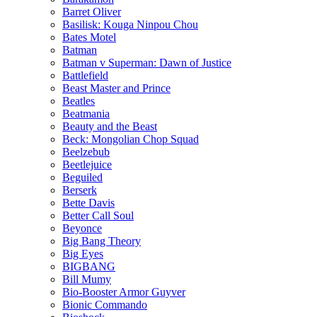
Barret Oliver
Basilisk: Kouga Ninpou Chou
Bates Motel
Batman
Batman v Superman: Dawn of Justice
Battlefield
Beast Master and Prince
Beatles
Beatmania
Beauty and the Beast
Beck: Mongolian Chop Squad
Beelzebub
Beetlejuice
Beguiled
Berserk
Bette Davis
Better Call Soul
Beyonce
Big Bang Theory
Big Eyes
BIGBANG
Bill Mumy
Bio-Booster Armor Guyver
Bionic Commando