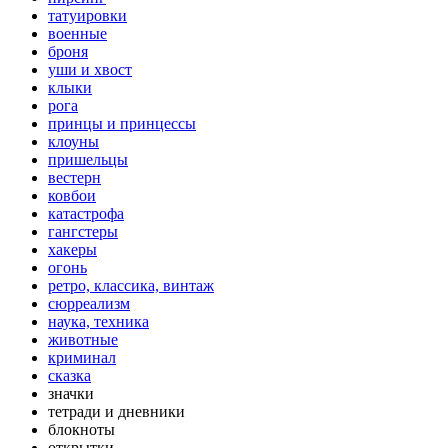
татуировки
военные
броня
уши и хвост
клыки
рога
принцы и принцессы
клоуны
пришельцы
вестерн
ковбои
катастрофа
гангстеры
хакеры
огонь
ретро, классика, винтаж
сюрреализм
наука, техника
животные
криминал
сказка
значки
тетради и дневники
блокноты
открытки