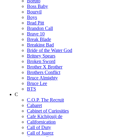
Boruto
Boss Baby
Bourvil
Boys
Brad Pitt
Brandon Call
Brave 10
Break Blade
Breaking Bad
Bride of the Water God
Britney Spears
Broken Sword
Brother X Brother
Brothers Conflict
Bruce Almighty
Bruce Lee
BTS
C
C.O.P. The Recruit
Cabaret
Cabinet of Curiosities
Cafe Kichijouji de
Californication
Call of Duty
Call of Juarez