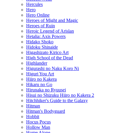
Hercules
Hero
Hero Online
Heroes of Might and Magic
Heroes of Ruin
Heroic Legend of Arislan
Hetalia: Axis Powers
Hidako Shoko
Hidoku Shinaide
Higashizato Kirico Art
High School of the Dead
Highlander
Higurashi no Naku Koro Ni
Higuri You Art
Hiiro no Kakera
Hikaru no Go
Hirunaka no Ryuusei
Hisui no Shizuku Hiiro no Kakera 2
Hitchhiker's Guide to the Galaxy
Hitman
Hitman's Bodyguard
Hobbit
Hocus Pocus
Hollow Man
Home Alone