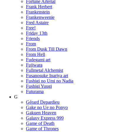
Fortune Arterial
Frank Herbert
Frankenstein
Frankenweenie
Fred Astaire
Free!
Friday 13th
Friends
From
From Dusk Till Dawn
From Hell
Fudegami art
Fujiwara
Fullmetal Alchemist
Fusanosuke Inariya art
Fushigi no Umi no Nadia
Fushigi Yuugi
Futurama
G
Gérard Depardieu
Gake no Ue no Ponyo
Gakuen Heaven
Galaxy Express 999
Game of Death
Game of Thrones