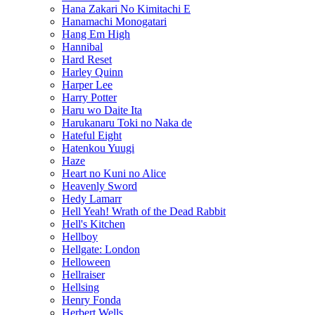
Hana Zakari No Kimitachi E
Hanamachi Monogatari
Hang Em High
Hannibal
Hard Reset
Harley Quinn
Harper Lee
Harry Potter
Haru wo Daite Ita
Harukanaru Toki no Naka de
Hateful Eight
Hatenkou Yuugi
Haze
Heart no Kuni no Alice
Heavenly Sword
Hedy Lamarr
Hell Yeah! Wrath of the Dead Rabbit
Hell's Kitchen
Hellboy
Hellgate: London
Helloween
Hellraiser
Hellsing
Henry Fonda
Herbert Wells