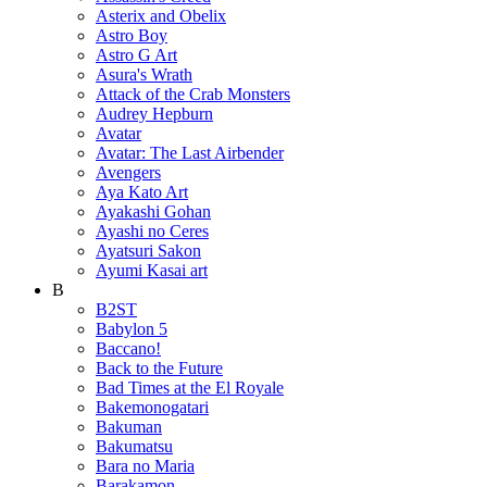
Asterix and Obelix
Astro Boy
Astro G Art
Asura's Wrath
Attack of the Crab Monsters
Audrey Hepburn
Avatar
Avatar: The Last Airbender
Avengers
Aya Kato Art
Ayakashi Gohan
Ayashi no Ceres
Ayatsuri Sakon
Ayumi Kasai art
B
B2ST
Babylon 5
Baccano!
Back to the Future
Bad Times at the El Royale
Bakemonogatari
Bakuman
Bakumatsu
Bara no Maria
Barakamon