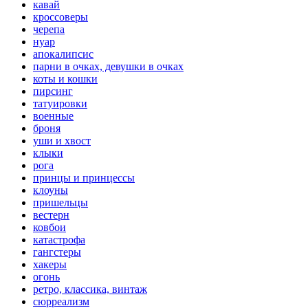
кавай
кроссоверы
черепа
нуар
апокалипсис
парни в очках, девушки в очках
коты и кошки
пирсинг
татуировки
военные
броня
уши и хвост
клыки
рога
принцы и принцессы
клоуны
пришельцы
вестерн
ковбои
катастрофа
гангстеры
хакеры
огонь
ретро, классика, винтаж
сюрреализм