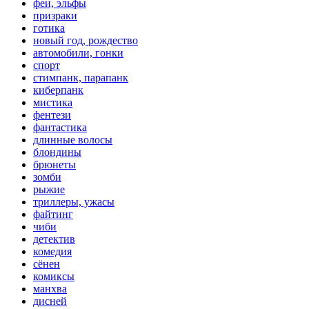
феи, эльфы
призраки
готика
новый год, рождество
автомобили, гонки
спорт
стимпанк, парапанк
киберпанк
мистика
фентези
фантастика
длинные волосы
блондины
брюнеты
зомби
рыжие
триллеры, ужасы
файтинг
чиби
детектив
комедия
сёнен
комиксы
манхва
дисней