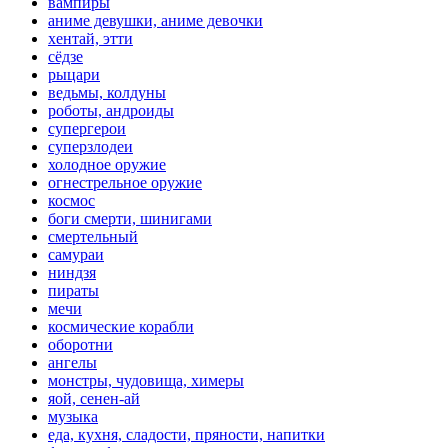
вампиры
аниме девушки, аниме девочки
хентай, этти
сёдзе
рыцари
ведьмы, колдуны
роботы, андроиды
супергерои
суперзлодеи
холодное оружие
огнестрельное оружие
космос
боги смерти, шинигами
смертельный
самураи
ниндзя
пираты
мечи
космические корабли
оборотни
ангелы
монстры, чудовища, химеры
яой, сенен-ай
музыка
еда, кухня, сладости, пряности, напитки