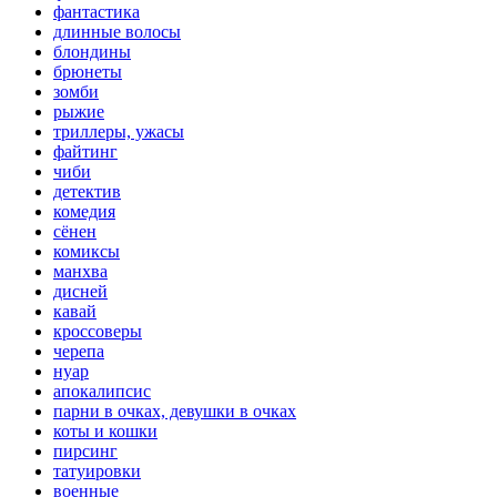
фантастика
длинные волосы
блондины
брюнеты
зомби
рыжие
триллеры, ужасы
файтинг
чиби
детектив
комедия
сёнен
комиксы
манхва
дисней
кавай
кроссоверы
черепа
нуар
апокалипсис
парни в очках, девушки в очках
коты и кошки
пирсинг
татуировки
военные