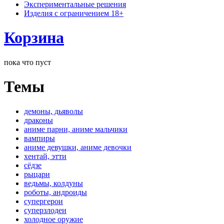
Экспериментальные решения
Изделия с ограничением 18+
Корзина
пока что пуст
Темы
демоны, дьяволы
драконы
аниме парни, аниме мальчики
вампиры
аниме девушки, аниме девочки
хентай, этти
сёдзе
рыцари
ведьмы, колдуны
роботы, андроиды
супергерои
суперзлодеи
холодное оружие