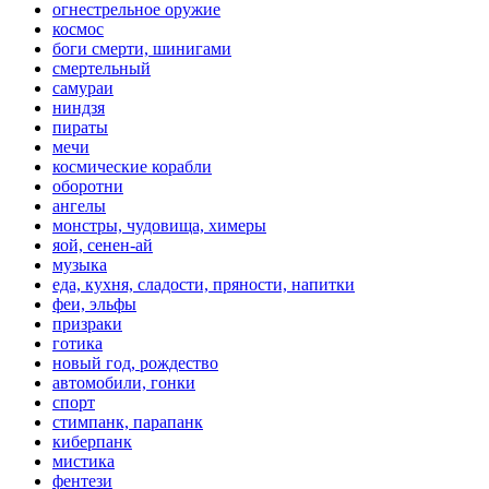
огнестрельное оружие
космос
боги смерти, шинигами
смертельный
самураи
ниндзя
пираты
мечи
космические корабли
оборотни
ангелы
монстры, чудовища, химеры
яой, сенен-ай
музыка
еда, кухня, сладости, пряности, напитки
феи, эльфы
призраки
готика
новый год, рождество
автомобили, гонки
спорт
стимпанк, парапанк
киберпанк
мистика
фентези