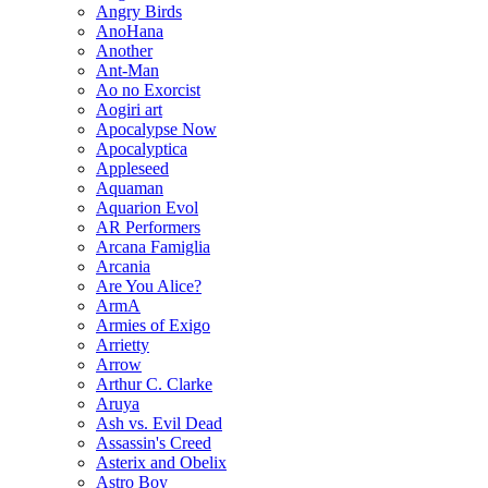
Angry Birds
AnoHana
Another
Ant-Man
Ao no Exorcist
Aogiri art
Apocalypse Now
Apocalyptica
Appleseed
Aquaman
Aquarion Evol
AR Performers
Arcana Famiglia
Arcania
Are You Alice?
ArmA
Armies of Exigo
Arrietty
Arrow
Arthur C. Clarke
Aruya
Ash vs. Evil Dead
Assassin's Creed
Asterix and Obelix
Astro Boy