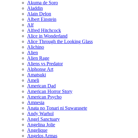
Akuma de Soro
Aladdin
Alain Delon
Albert Einstein
Alf
Alfred Hitchcock
Alice in Wonderland
Alice Through the Looking Glass
Alichino
Alien
Alien Rage
Aliens vs Predator
Alphonse Art
Amatsuki
Ameli
American Dad
American Horror Story
American Psycho
Amnesia
Anata no Tonari ni Suwarasete
Andy Warhol
Angel Sanctuary
Angelina Jolie
Angelique
Angelos Armas