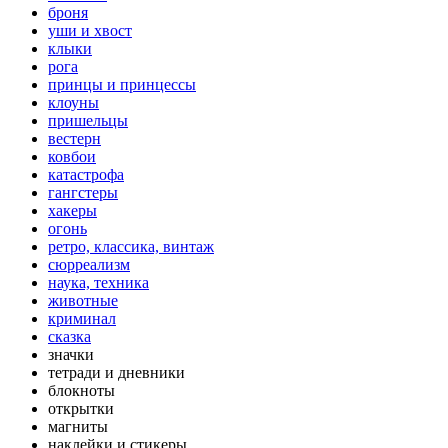
броня
уши и хвост
клыки
рога
принцы и принцессы
клоуны
пришельцы
вестерн
ковбои
катастрофа
гангстеры
хакеры
огонь
ретро, классика, винтаж
сюрреализм
наука, техника
животные
криминал
сказка
значки
тетради и дневники
блокноты
открытки
магниты
наклейки и стикеры