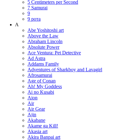
5 Centimeters per Second
7 Samurai
9
9 рота
A
Abe Yoshitoshi art
Above the Law
Abraham Lincoln
Absolute Power
Ace Ventura: Pet Detective
Ad Astra
Addams Family
Adventures of Sharkboy and Lavagirl
Afrosamurai
Age of Conan
Ah! My Goddess
Ai no Kusabi
Aion
Air
Air Gear
Ajin
Akabane
Akame ga Kill!
Akasia art
Akira Banpai art