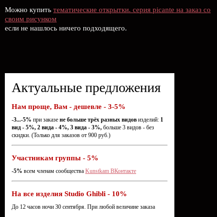
Можно купить
тематические открытки. серия picante на заказ со
своим рисунком
если не нашлось ничего подходящего.
Актуальные предложения
Нам проще, Вам - дешевле - 3-5%
-3...-5%
при заказе
не больше трёх разных видов
изделий:
1
вид - 5%, 2 вида - 4%, 3 вида - 3%,
больше 3 видов - без
скидки. (Только для заказов от 900 руб.)
Участникам группы - 5%
-5%
всем членам сообщества
Kunstkam ВКонтакте
На все изделия Studio Ghibli - 10%
До 12 часов ночи 30 сентября. При любой величине заказа