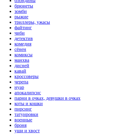
блондины
брюнеты
зомби
рыжие
триллеры, ужасы
файтинг
чиби
детектив
комедия
сёнен
комиксы
манхва
дисней
кавай
кроссоверы
черепа
нуар
апокалипсис
парни в очках, девушки в очках
коты и кошки
пирсинг
татуировки
военные
броня
уши и хвост