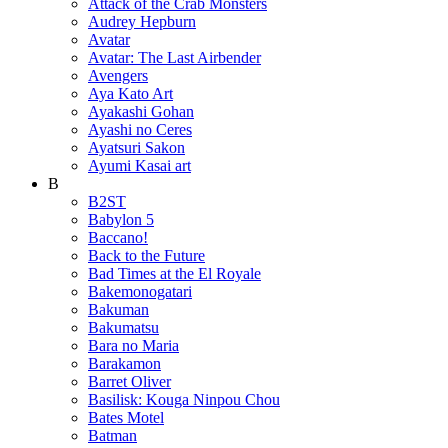
Attack of the Crab Monsters
Audrey Hepburn
Avatar
Avatar: The Last Airbender
Avengers
Aya Kato Art
Ayakashi Gohan
Ayashi no Ceres
Ayatsuri Sakon
Ayumi Kasai art
B
B2ST
Babylon 5
Baccano!
Back to the Future
Bad Times at the El Royale
Bakemonogatari
Bakuman
Bakumatsu
Bara no Maria
Barakamon
Barret Oliver
Basilisk: Kouga Ninpou Chou
Bates Motel
Batman