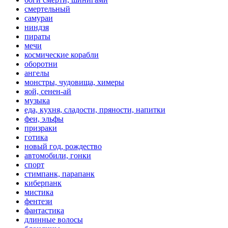
смертельный
самураи
ниндзя
пираты
мечи
космические корабли
оборотни
ангелы
монстры, чудовища, химеры
яой, сенен-ай
музыка
еда, кухня, сладости, пряности, напитки
феи, эльфы
призраки
готика
новый год, рождество
автомобили, гонки
спорт
стимпанк, парапанк
киберпанк
мистика
фентези
фантастика
длинные волосы