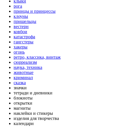
клыки
рога
принцы и принцессы
клоуны
пришельцы
вестерн
ковбои
катастрофа
гангстеры
хакеры
огонь
ретро, классика, винтаж
сюрреализм
наука, техника
животные
криминал
сказка
значки
тетради и дневники
блокноты
открытки
магниты
наклейки и стикеры
изделия для творчества
календари