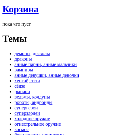
Корзина
пока что пуст
Темы
демоны, дьяволы
драконы
аниме парни, аниме мальчики
вампиры
аниме девушки, аниме девочки
хентай, этти
сёдзе
рыцари
ведьмы, колдуны
роботы, андроиды
супергерои
суперзлодеи
холодное оружие
огнестрельное оружие
космос
боги смерти, шинигами