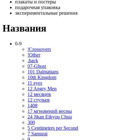
плакаты и постеры
подарочная упаковка
экспериментальные решения
Названия
0-9
!Crossovers
!Other
.hack
07-Ghost
101 Dalmatians
10th Kingdom
11 eyes
12 Angry Men
12 месяцев
12 стульев
1408
17 мгновений весны
24 Jikan Eikyou Chuu
300
5 Centimeters per Second
7 Samurai
9