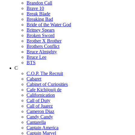
Brandon Call
Brave 10
Break Blade
Breaking Bad
Bride of the Water God
Britney Spears
Broken Sword
Brother X Brother
Brothers Conflict
Bruce Almighty
Bruce Lee
BTS
C
C.O.P. The Recruit
Cabaret
Cabinet of Curiosities
Cafe Kichijouji de
Californication
Call of Duty
Call of Juarez
Cameron Diaz
Candy Candy
Cantarella
Captain America
Captain Marvel