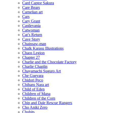
Card Captor Sakura
Care Bears
Carnelian art
Cars
Cary Grant
Castlevania
Catwoman
Cat’s Return
Cave Story
Chainsaw-man
Chalk Karasu Illustrations
Chaos Legion
Chapter 27
Charlie and the Chocolate Factory
Charlie Chaplin
Chayamachi Suguro Art
Che Guevara
Chidori Peco
Chiharu Nara art
Child of Eden
Children of Mana
Children of the Corn
Chip and Dale Rescue Rangers
Cho Aniki Zero
Chobits