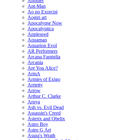
Another
Ant-Man
Ao no Exorcist
Aogiri art
Apocalypse Now
Apocalyptica
Appleseed
Aquaman
Aquarion Evol
AR Performers
Arcana Famiglia
Arcania
Are You Alice?
ArmA
Armies of Exigo
Arrietty
Arrow
Arthur C. Clarke
Aruya
Ash vs. Evil Dead
Assassin's Creed
Asterix and Obelix
Astro Boy
Astro G Art
Asura's Wrath