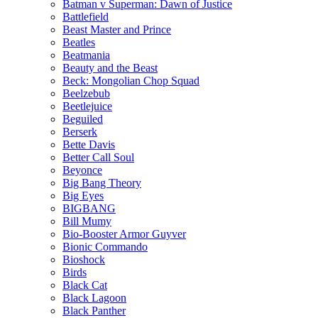
Batman v Superman: Dawn of Justice
Battlefield
Beast Master and Prince
Beatles
Beatmania
Beauty and the Beast
Beck: Mongolian Chop Squad
Beelzebub
Beetlejuice
Beguiled
Berserk
Bette Davis
Better Call Soul
Beyonce
Big Bang Theory
Big Eyes
BIGBANG
Bill Mumy
Bio-Booster Armor Guyver
Bionic Commando
Bioshock
Birds
Black Cat
Black Lagoon
Black Panther