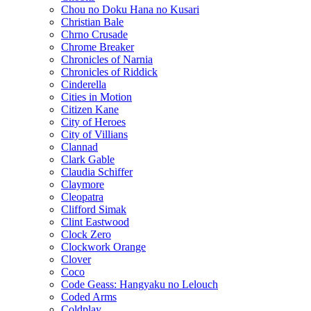
Chou no Doku Hana no Kusari
Christian Bale
Chrno Crusade
Chrome Breaker
Chronicles of Narnia
Chronicles of Riddick
Cinderella
Cities in Motion
Citizen Kane
City of Heroes
City of Villians
Clannad
Clark Gable
Claudia Schiffer
Claymore
Cleopatra
Clifford Simak
Clint Eastwood
Clock Zero
Clockwork Orange
Clover
Coco
Code Geass: Hangyaku no Lelouch
Coded Arms
Coldplay