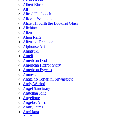
Albert Einstein
Alf
Alfred Hitchcock
Alice in Wonderland
Alice Through the Looking Glass
Alichino
Alien
Alien Rage
Aliens vs Predator
Alphonse Art
Amatsuki
Ameli
American Dad
American Horror Story
American Psycho
Amnesia
Anata no Tonari ni Suwarasete
Andy Warhol
Angel Sanctuary
Angelina Jolie
Angelique
Angelos Armas
Angry Birds
AnoHana