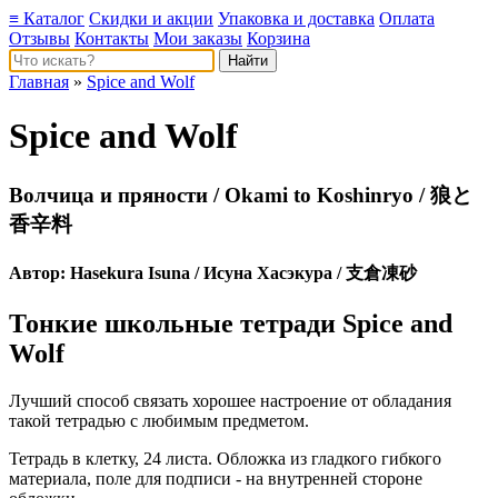
≡ Каталог
Скидки и акции
Упаковка и доставка
Оплата
Отзывы
Контакты
Мои заказы
Корзина
Главная
»
Spice and Wolf
Spice and Wolf
Волчица и пряности / Okami to Koshinryo / 狼と
香辛料
Автор:
Hasekura Isuna
/ Исуна Хасэкура / 支倉凍砂
Тонкие школьные тетради Spice and
Wolf
Лучший способ связать хорошее настроение от обладания
такой тетрадью c любимым предметом.
Тетрадь в клетку, 24 листа. Обложка из гладкого гибкого
материала, поле для подписи - на внутренней стороне