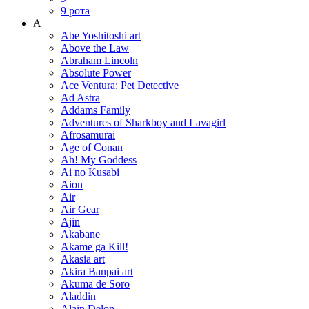
9 рота
A
Abe Yoshitoshi art
Above the Law
Abraham Lincoln
Absolute Power
Ace Ventura: Pet Detective
Ad Astra
Addams Family
Adventures of Sharkboy and Lavagirl
Afrosamurai
Age of Conan
Ah! My Goddess
Ai no Kusabi
Aion
Air
Air Gear
Ajin
Akabane
Akame ga Kill!
Akasia art
Akira Banpai art
Akuma de Soro
Aladdin
Alain Delon