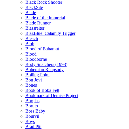
Black Rock Shooter
BlackSite
Blade
Blade of the Immortal
Blade Runner
Blassreiter
BlazBlue: Calamity Trigger
Bleach
Blob
Blood of Bahamut
Blood+
Bloodborne
Body Snatchers (1993)
Bohemian Rhapsody
Boiling Point
Bon Jovi
Bones
Book of Boba Fett
Bookmark of Demise Project
Borgias
Boruto
Boss Baby
Bourvil
Boys
Brad Pitt