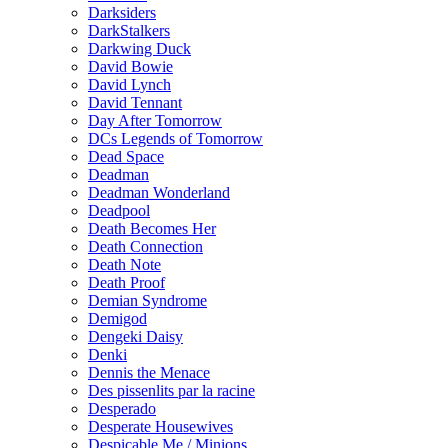
Darksiders
DarkStalkers
Darkwing Duck
David Bowie
David Lynch
David Tennant
Day After Tomorrow
DCs Legends of Tomorrow
Dead Space
Deadman
Deadman Wonderland
Deadpool
Death Becomes Her
Death Connection
Death Note
Death Proof
Demian Syndrome
Demigod
Dengeki Daisy
Denki
Dennis the Menace
Des pissenlits par la racine
Desperado
Desperate Housewives
Despicable Me / Minions