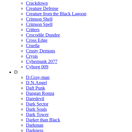
Crackdown
Creature Defense
Creature from the Black Lagoon
Crimson Shell
Crimson Spell
Critters
Crocodile Dundee
Cross Edge
Cruella
Crusty Demons
Crysis
Cyberpunk 2077
Cyborg 009
D
D.Gray-man
D.N.Angel
Daft Punk
Dangan Ronpa
Daredevil
Dark Sector
Dark Souls
Dark Tower
Darker than Black
Darkman
Darkness