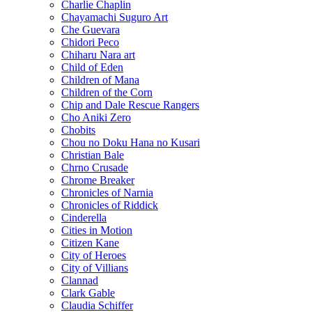
Charlie Chaplin
Chayamachi Suguro Art
Che Guevara
Chidori Peco
Chiharu Nara art
Child of Eden
Children of Mana
Children of the Corn
Chip and Dale Rescue Rangers
Cho Aniki Zero
Chobits
Chou no Doku Hana no Kusari
Christian Bale
Chrno Crusade
Chrome Breaker
Chronicles of Narnia
Chronicles of Riddick
Cinderella
Cities in Motion
Citizen Kane
City of Heroes
City of Villians
Clannad
Clark Gable
Claudia Schiffer