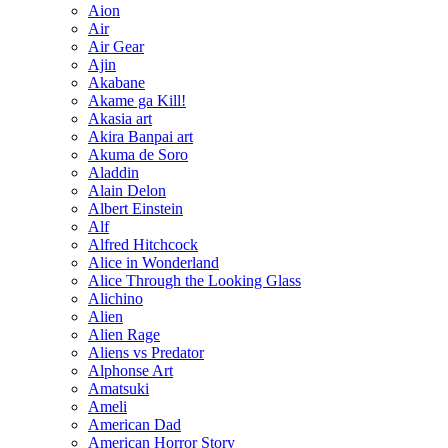
Aion
Air
Air Gear
Ajin
Akabane
Akame ga Kill!
Akasia art
Akira Banpai art
Akuma de Soro
Aladdin
Alain Delon
Albert Einstein
Alf
Alfred Hitchcock
Alice in Wonderland
Alice Through the Looking Glass
Alichino
Alien
Alien Rage
Aliens vs Predator
Alphonse Art
Amatsuki
Ameli
American Dad
American Horror Story