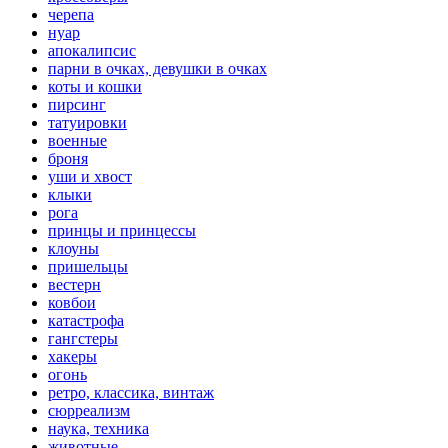
черепа
нуар
апокалипсис
парни в очках, девушки в очках
коты и кошки
пирсинг
татуировки
военные
броня
уши и хвост
клыки
рога
принцы и принцессы
клоуны
пришельцы
вестерн
ковбои
катастрофа
гангстеры
хакеры
огонь
ретро, классика, винтаж
сюрреализм
наука, техника
животные