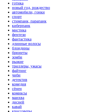
готика
новый год, рождество
автомобили, гонки
спорт
стимпанк, парапанк
киберпанк
мистика
фентези
фантастика
длинные волосы
блондины
брюнеты
зомби
рыжие
триллеры, ужасы
файтинг
чиби
детектив
комедия
сёнен
комиксы
манхва
дисней
кавай
кроссоверы