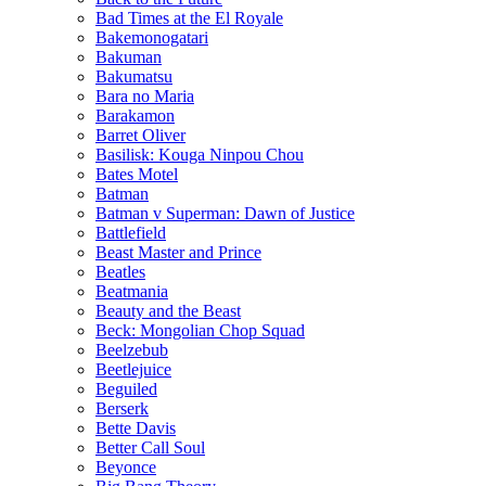
Bad Times at the El Royale
Bakemonogatari
Bakuman
Bakumatsu
Bara no Maria
Barakamon
Barret Oliver
Basilisk: Kouga Ninpou Chou
Bates Motel
Batman
Batman v Superman: Dawn of Justice
Battlefield
Beast Master and Prince
Beatles
Beatmania
Beauty and the Beast
Beck: Mongolian Chop Squad
Beelzebub
Beetlejuice
Beguiled
Berserk
Bette Davis
Better Call Soul
Beyonce