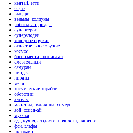
хентай, этти
сёдзе
рыцари
ведьмы, колдуны
роботы, андроиды
супергерои
суперзлодеи
холодное оружие
огнестрельное оружие
космос
боги смерти, шинигами
смертельный
самураи
ниндзя
пираты
мечи
космические корабли
оборотни
ангелы
монстры, чудовища, химеры
яой, сенен-ай
музыка
еда, кухня, сладости, пряности, напитки
феи, эльфы
призраки