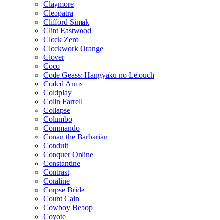
Claymore
Cleopatra
Clifford Simak
Clint Eastwood
Clock Zero
Clockwork Orange
Clover
Coco
Code Geass: Hangyaku no Lelouch
Coded Arms
Coldplay
Colin Farrell
Collapse
Columbo
Commando
Conan the Barbarian
Conduit
Conquer Online
Constantine
Contrast
Coraline
Corpse Bride
Count Cain
Cowboy Bebop
Coyote