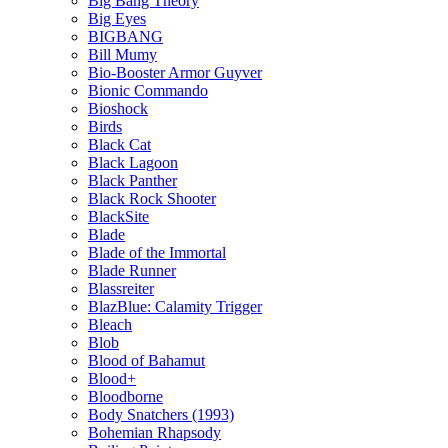
Big Bang Theory
Big Eyes
BIGBANG
Bill Mumy
Bio-Booster Armor Guyver
Bionic Commando
Bioshock
Birds
Black Cat
Black Lagoon
Black Panther
Black Rock Shooter
BlackSite
Blade
Blade of the Immortal
Blade Runner
Blassreiter
BlazBlue: Calamity Trigger
Bleach
Blob
Blood of Bahamut
Blood+
Bloodborne
Body Snatchers (1993)
Bohemian Rhapsody