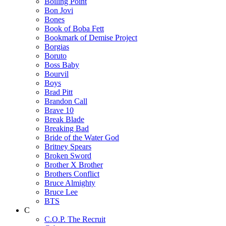
Boiling Point
Bon Jovi
Bones
Book of Boba Fett
Bookmark of Demise Project
Borgias
Boruto
Boss Baby
Bourvil
Boys
Brad Pitt
Brandon Call
Brave 10
Break Blade
Breaking Bad
Bride of the Water God
Britney Spears
Broken Sword
Brother X Brother
Brothers Conflict
Bruce Almighty
Bruce Lee
BTS
C
C.O.P. The Recruit