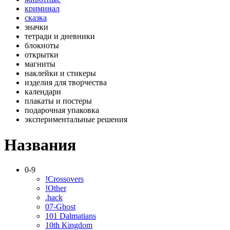
криминал
сказка
значки
тетради и дневники
блокноты
открытки
магниты
наклейки и стикеры
изделия для творчества
календари
плакаты и постеры
подарочная упаковка
экспериментальные решения
Названия
0-9
!Crossovers
!Other
.hack
07-Ghost
101 Dalmatians
10th Kingdom