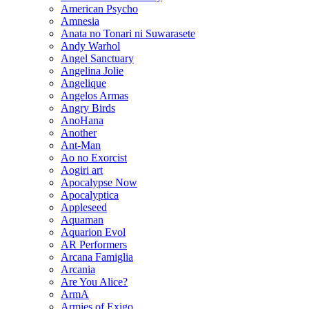
American Psycho
Amnesia
Anata no Tonari ni Suwarasete
Andy Warhol
Angel Sanctuary
Angelina Jolie
Angelique
Angelos Armas
Angry Birds
AnoHana
Another
Ant-Man
Ao no Exorcist
Aogiri art
Apocalypse Now
Apocalyptica
Appleseed
Aquaman
Aquarion Evol
AR Performers
Arcana Famiglia
Arcania
Are You Alice?
ArmA
Armies of Exigo