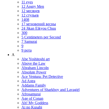
11 eyes
12 Angry Men
12 месяцев
12 стульев
1408
17 мгновений весны
24 Jikan Eikyou Chuu
300
5 Centimeters per Second
7 Samurai
9
9 рота
A
Abe Yoshitoshi art
Above the Law
Abraham Lincoln
Absolute Power
Ace Ventura: Pet Detective
Ad Astra
Addams Family
Adventures of Sharkboy and Lavagirl
Afrosamurai
Age of Conan
Ah! My Goddess
Ai no Kusabi