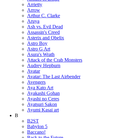
Arrietty
Arrow
Arthur C. Clarke
Aruya
Ash vs. Evil Dead
Assassin's Creed
Asterix and Obelix
Astro Boy
Astro G Art
Asura's Wrath
Attack of the Crab Monsters
Audrey Hepburn
Avatar
Avatar: The Last Airbender
Avengers
Aya Kato Art
Ayakashi Gohan
Ayashi no Ceres
Ayatsuri Sakon
Ayumi Kasai art
B
B2ST
Babylon 5
Baccano!
Back to the Future