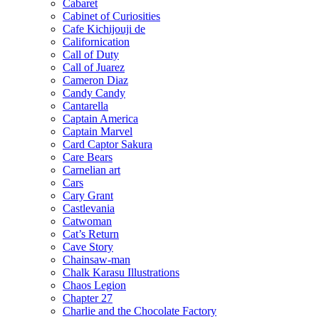
Cabaret
Cabinet of Curiosities
Cafe Kichijouji de
Californication
Call of Duty
Call of Juarez
Cameron Diaz
Candy Candy
Cantarella
Captain America
Captain Marvel
Card Captor Sakura
Care Bears
Carnelian art
Cars
Cary Grant
Castlevania
Catwoman
Cat’s Return
Cave Story
Chainsaw-man
Chalk Karasu Illustrations
Chaos Legion
Chapter 27
Charlie and the Chocolate Factory