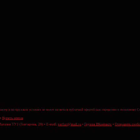
актер и ни при каких условиях не может являеться публичной офертой (как определено в положениях Ст
•
Купить оптом
Магазин ТУЗ (Гончарова, 28) • E-mail:
verfurt@mail.ru
•
Группа ВКонтакте
•
Отправить сооб