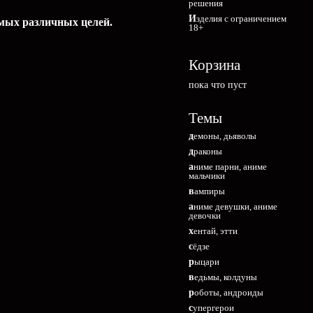
решения
Изделия с ограничением
амых различных целей.
18+
Корзина
пока что пуст
Темы
демоны, дьяволы
драконы
аниме парни, аниме
мальчики
вампиры
аниме девушки, аниме
девочки
хентай, этти
сёдзе
рыцари
ведьмы, колдуны
роботы, андроиды
супергерои