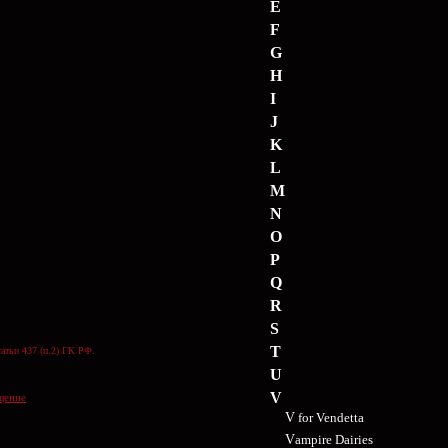
E
F
G
H
I
J
K
L
M
N
O
P
Q
R
S
T
атьи 437 (п.2) ГК РФ.
U
V
щение
V for Vendetta
Vampire Dairies