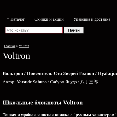
≡ Каталог
Скидки и акции
Упаковка и доставка
Главная
»
Voltron
Voltron
Вольтрон / Повелитель Ста Зверей Голион / Hyak
Автор:
Yatsude Saburo
/ Сабуро Яцудэ / 八手三郎
Школьные блокноты Voltron
Тонкая и удобная записная книжка с "ручным характером".