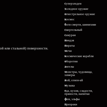
суперзлодеи
холодное оружие
огнестрельное оружие
космос
боги смерти, шинигами
смертельный
самураи
ниндзя
пираты
ой или стальной) поверхности.
мечи
космические корабли
оборотни
ангелы
монстры, чудовища,
химеры
яой, сенен-ай
музыка
еда, кухня, сладости,
пряности, напитки
феи, эльфы
призраки