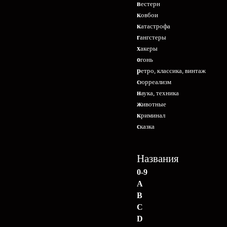
вестерн
ковбои
катастрофа
гангстеры
хакеры
огонь
ретро, классика, винтаж
сюрреализм
наука, техника
животные
криминал
сказка
Названия
0-9
A
B
C
D