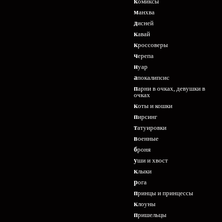
комиксы
манхва
дисней
кавай
кроссоверы
черепа
нуар
апокалипсис
парни в очках, девушки в
очках
коты и кошки
пирсинг
татуировки
военные
броня
уши и хвост
клыки
рога
принцы и принцессы
клоуны
пришельцы