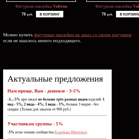
Фигурная наклейка
Voltron
Фигурная наклейка
Vo
70
70
В КОРЗИНУ
В КОРЗИН
руб.
руб.
Можно купить
фигурные наклейки на заказ со своим рисунком
если не нашлось ничего подходящего.
Актуальные предложения
Нам проще, Вам - дешевле - 3-5%
-3...-5%
при заказе
не больше трёх разных видов
изделий:
1
вид - 5%, 2 вида - 4%, 3 вида - 3%,
больше 3 видов - без
скидки. (Только для заказов от 900 руб.)
Участникам группы - 5%
-5%
всем членам сообщества
Kunstkam ВКонтакте