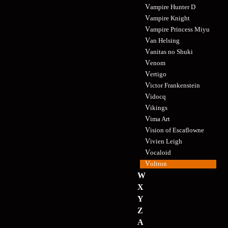
Vampire Hunter D
Vampire Knight
Vampire Princess Miyu
Van Helsing
Vanitas no Shuki
Venom
Vertigo
Victor Frankenstein
Vidocq
Vikings
Vima Art
Vision of Escaflowne
Vivien Leigh
Vocaloid
Voltron
W
X
Y
Z
А