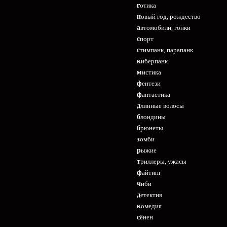
готика
новый год, рождество
автомобили, гонки
спорт
стимпанк, парапанк
киберпанк
мистика
фентези
фантастика
длинные волосы
блондины
брюнеты
зомби
рыжие
триллеры, ужасы
файтинг
чиби
детектив
комедия
сёнен