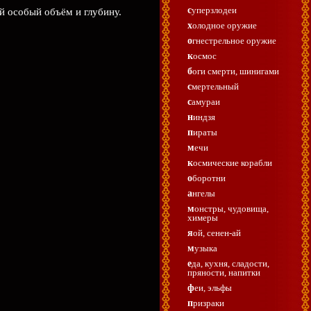
суперзлодеи
й особый объём и глубину.
холодное оружие
огнестрельное оружие
космос
боги смерти, шинигами
смертельный
самураи
ниндзя
пираты
мечи
космические корабли
оборотни
ангелы
монстры, чудовища,
химеры
яой, сенен-ай
музыка
еда, кухня, сладости,
пряности, напитки
феи, эльфы
призраки