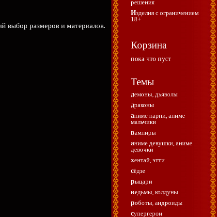
решения
Изделия с ограничением
18+
ий выбор размеров и материалов.
Корзина
пока что пуст
Темы
демоны, дьяволы
драконы
аниме парни, аниме
мальчики
вампиры
аниме девушки, аниме
девочки
хентай, этти
сёдзе
рыцари
ведьмы, колдуны
роботы, андроиды
супергерои