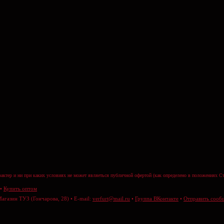
актер и ни при каких условиях не может являеться публичной офертой (как определено в положениях Ст
•
Купить оптом
Магазин ТУЗ (Гончарова, 28) • E-mail:
verfurt@mail.ru
•
Группа ВКонтакте
•
Отправить сооб