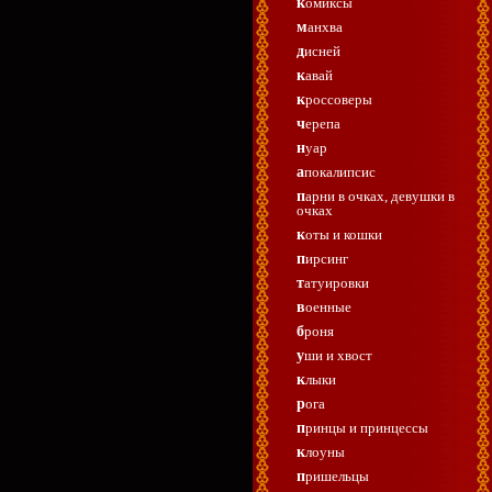
комиксы
манхва
дисней
кавай
кроссоверы
черепа
нуар
апокалипсис
парни в очках, девушки в
очках
коты и кошки
пирсинг
татуировки
военные
броня
уши и хвост
клыки
рога
принцы и принцессы
клоуны
пришельцы