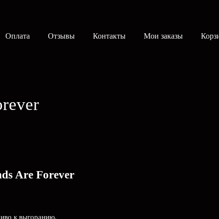
Оплата
Отзывы
Контакты
Мои заказы
Корз
rever
ds Are Forever
чиво к выгоранию.