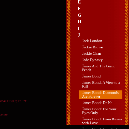
E
F
G
H
I
J
Jack London
Jackie Brown
Jackie Chan
Jade Dynasty
James And The Giant
Peach
James Bond
James Bond: A View to a
Kill
James Bond: Diamonds
Are Forever
атьи 437 (п.2) ГК РФ.
James Bond: Dr. No
James Bond: For Your
Eyes Only
щение
James Bond: From Russia
with Love