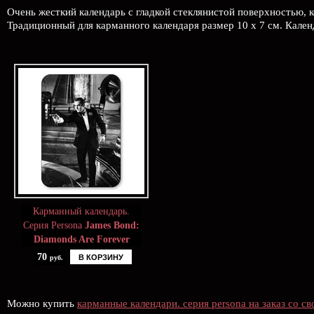
Очень жесткий календарь с гладкой стеклянистой поверхностью,
Традиционный для карманного календаря размер 10 x 7 см. Календ
Карманный календарь.
Серия Persona
James Bond:
Diamonds Are Forever
70
В КОРЗИНУ
руб.
Можно купить
карманные календари. серия persona на заказ со с