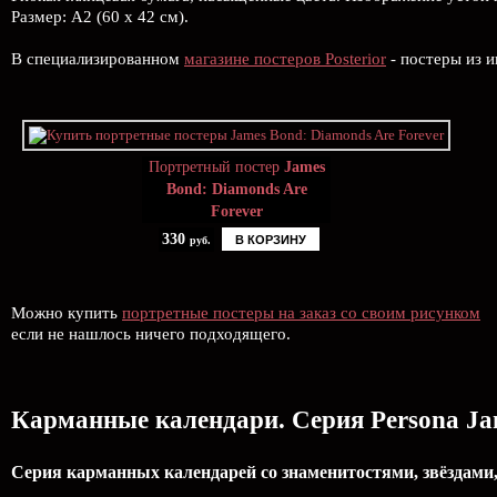
Размер: А2 (60 х 42 см).
В специализированном
магазине постеров Posterior
- постеры из и
Портретный постер
James
Bond: Diamonds Are
Forever
330
В КОРЗИНУ
руб.
Можно купить
портретные постеры на заказ со своим рисунком
если не нашлось ничего подходящего.
Карманные календари. Серия Persona Jam
Серия карманных календарей со знаменитостями, звёздами,