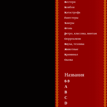
вестерн
ковбои
катастрофа
гангстеры
хакеры
огонь
ретро, классика, винтаж
сюрреализм
наука, техника
животные
криминал
сказка
Названия
0-9
A
B
C
D