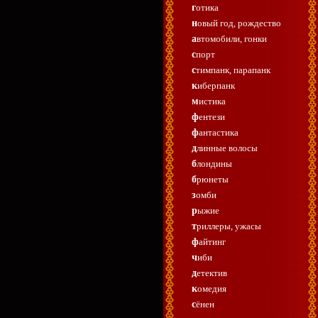
готика
новый год, рождество
автомобили, гонки
спорт
стимпанк, парапанк
киберпанк
мистика
фентези
фантастика
длинные волосы
блондины
брюнеты
зомби
рыжие
триллеры, ужасы
файтинг
чиби
детектив
комедия
сёнен