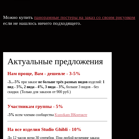
Можно купить
панорамные постеры на заказ со своим рисунком
если не нашлось ничего подходящего.
Актуальные предложения
Нам проще, Вам - дешевле - 3-5%
-3...-5%
при заказе
не больше трёх разных видов
изделий:
1
вид - 5%, 2 вида - 4%, 3 вида - 3%,
больше 3 видов - без
скидки. (Только для заказов от 900 руб.)
Участникам группы - 5%
-5%
всем членам сообщества
Kunstkam ВКонтакте
На все изделия Studio Ghibli - 10%
До 12 часов ночи 30 сентября. При любой величине заказа