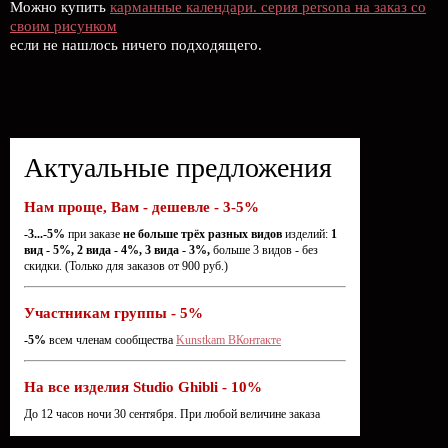
Можно купить
карманные календари. серия persona на заказ со
своим рисунком
если не нашлось ничего подходящего.
Актуальные предложения
Нам проще, Вам - дешевле - 3-5%
-3...-5%
при заказе
не больше трёх разных видов
изделий:
1
вид - 5%, 2 вида - 4%, 3 вида - 3%,
больше 3 видов - без
скидки. (Только для заказов от 900 руб.)
Участникам группы - 5%
-5%
всем членам сообщества
Kunstkam ВКонтакте
На все изделия Studio Ghibli - 10%
До 12 часов ночи 30 сентября. При любой величине заказа