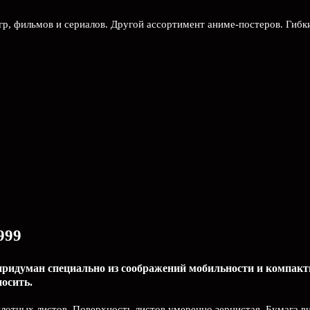
гр, фильмов и сериалов. Другой ассортимент аниме-постеров. Гибк
999
придуман специально из соображений мобильности и компактн
носить.
 плотных листов. Поверхность листов умеренно зернистая. Бумага 