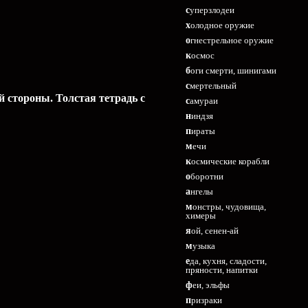
суперзлодеи
холодное оружие
огнестрельное оружие
космос
боги смерти, шинигами
смертельный
й стороны. Толстая тетрадь с
самураи
ниндзя
пираты
мечи
космические корабли
оборотни
ангелы
монстры, чудовища,
химеры
яой, сенен-ай
музыка
еда, кухня, сладости,
пряности, напитки
феи, эльфы
призраки