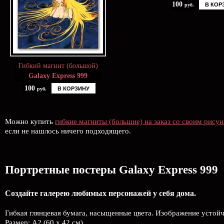
100
В КОР
руб.
Гибкий магнит (большой)
Galaxy Express 999
100
В КОРЗИНУ
руб.
Можно купить
гибкие магниты (большие) на заказ со своим рису
если не нашлось ничего подходящего.
Портретные постеры Galaxy Express 999
Создайте галерею любимых персонажей у себя дома.
Гибкая глянцевая бумага, насыщенные цвета. Изображение устой
Размер: А2 (60 х 42 см).