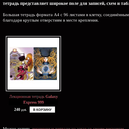
тетрадь представляет широкое поле для записей, схем и таб
Большая тетрадь формата А4 с 96 листами в клетку, соединённым
благодаря круглым отверстиям в месте крепления.
Лекционная тетрадь
Galaxy
Express 999
240
В КОРЗИНУ
руб.
Можно купить
лекционные тетради на заказ со своим рисунком