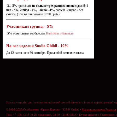
-3...-5%
при заказе
не больше трёх разных видов
изделий:
1
вид - 5%, 2 вида - 4%, 3 вида - 3%,
больше 3 видов - без
скидки. (Только для заказов от 900 руб.)
Участникам группы - 5%
-5%
всем членам сообщества
Kunstkam ВКонтакте
На все изделия Studio Ghibli - 10%
До 12 часов ночи 30 сентября. При любой величине заказа
Указанные на сайте цены не являются публичной офертой. Интернет-сайт носит информационный хар
© 2006-2026 Сообщество «Орден Кирина» (KiRiN Order) •
Магазин постеров Posterior
Тел.: +7 (937) 275 70 25 ежедневно, 08:00 - 24:00 МСК • Пункт выдачи в Ульяновске: 