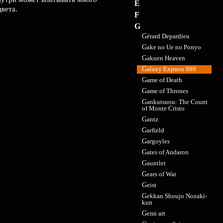
E
вета.
F
G
Gérard Depardieu
Gake no Ue no Ponyo
Gakuen Heaven
Galaxy Express 999
Game of Death
Game of Thrones
Gankutsuou: The Count
of Monte Cristo
Gantz
Garfield
Gargoyles
Gates of Andaron
Gauntlet
Gears of War
Geist
Gekkan Shoujo Nozaki-
kun
Gemi art