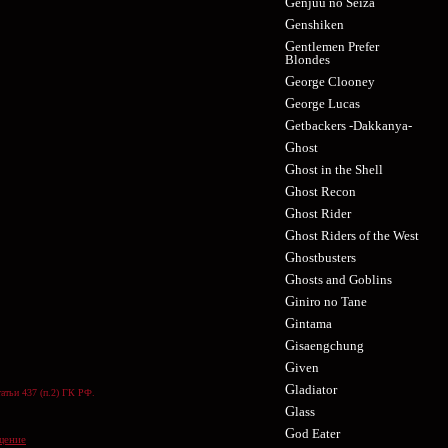
Genjuu no Seiza
Genshiken
Gentlemen Prefer
Blondes
George Clooney
George Lucas
Getbackers -Dakkanya-
Ghost
Ghost in the Shell
Ghost Recon
Ghost Rider
Ghost Riders of the West
Ghostbusters
Ghosts and Goblins
Giniro no Tane
Gintama
Gisaengchung
Given
Gladiator
атьи 437 (п.2) ГК РФ.
Glass
God Eater
щение