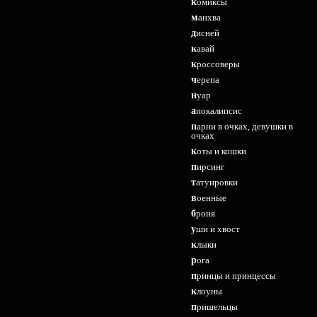
комиксы
манхва
дисней
кавай
кроссоверы
черепа
нуар
апокалипсис
парни в очках, девушки в
очках
коты и кошки
пирсинг
татуировки
военные
броня
уши и хвост
клыки
рога
принцы и принцессы
клоуны
пришельцы