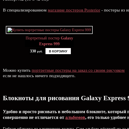
В специализированном
магазине постеров Posterior
- постеры из и
Портретный постер
Galaxy
Express 999
330
В КОРЗИНУ
руб.
Можно купить
портретные постеры на заказ со своим рисунком
если не нашлось ничего подходящего.
Блокноты для рисования Galaxy Express 
Удобно и просто рисовать в небольшом блокноте, который 
совершенно не отличается от
альбомов
, его только удобнее 
Гибкая обложка из хлопкового холста. Сам альбом жёсткий из-за