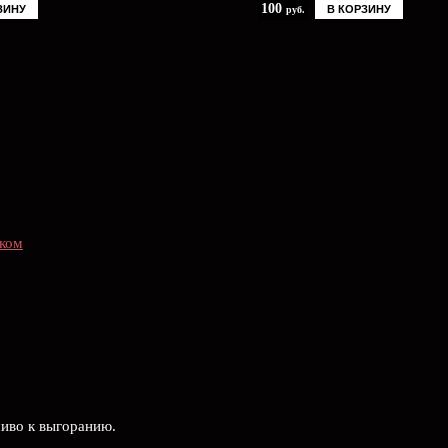
100
ЗИНУ
В КОРЗИНУ
руб.
нком
чиво к выгоранию.