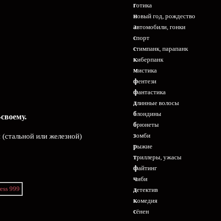
готика
новый год, рождество
автомобили, гонки
спорт
стимпанк, парапанк
киберпанк
мистика
фентези
фантастика
длинные волосы
блондины
своему.
брюнеты
зомби
 (стальной или железной)
рыжие
триллеры, ужасы
файтинг
чиби
детектив
комедия
сёнен