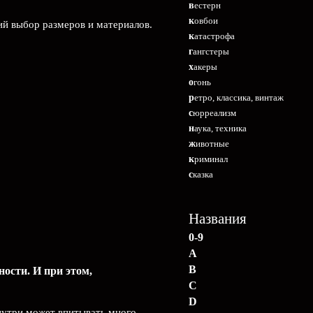
вестерн
ковбои
ий выбор размеров и материалов.
катастрофа
гангстеры
хакеры
огонь
ретро, классика, винтаж
сюрреализм
наука, техника
животные
криминал
сказка
Названия
0-9
A
B
ости. И при этом,
C
D
внутри может впитывать много