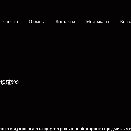
Оплата
Отзывы
Контакты
Мои заказы
Корз
 銀河鉄道999
тности лучше иметь одну тетрадь для обширного предмета, ч