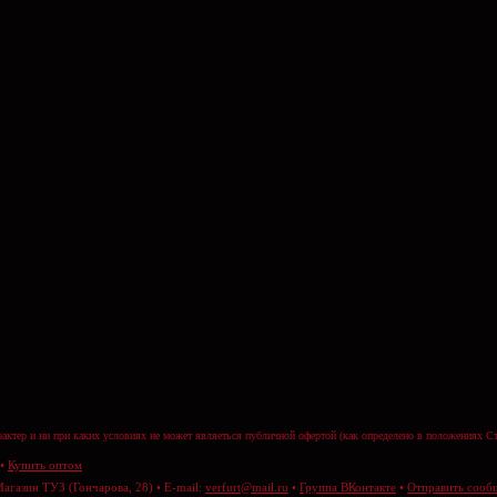
актер и ни при каких условиях не может являеться публичной офертой (как определено в положениях Ст
•
Купить оптом
Магазин ТУЗ (Гончарова, 28) • E-mail:
verfurt@mail.ru
•
Группа ВКонтакте
•
Отправить сооб