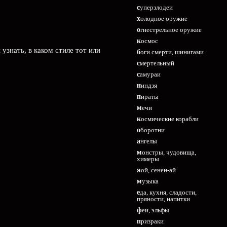
суперзлодеи
холодное оружие
огнестрельное оружие
космос
узнать, в каком стиле тот или
боги смерти, шинигами
смертельный
самураи
ниндзя
пираты
мечи
космические корабли
оборотни
ангелы
монстры, чудовища,
химеры
яой, сенен-ай
музыка
еда, кухня, сладости,
пряности, напитки
феи, эльфы
призраки