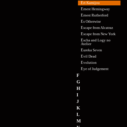
Eri Kamijou
Ernest Hemingway
Ernest Rutherford
Es Otherwise
Escape from Alcatraz
Escape from New York
Escha and Logy no
Atelier
Eureka Seven
Evil Dead
Evolution
Eye of Judgement
F
G
H
I
J
K
L
M