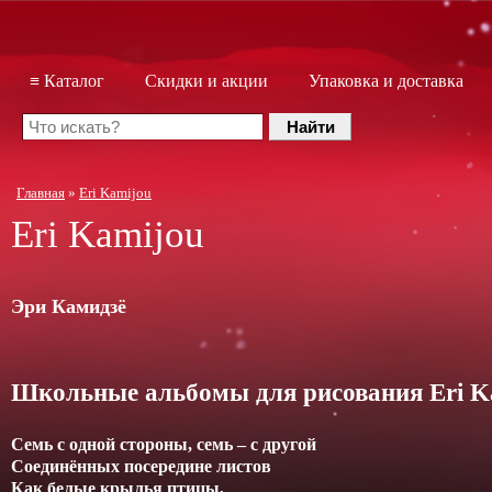
≡ Каталог
Скидки и акции
Упаковка и доставка
Главная
»
Eri Kamijou
Eri Kamijou
Эри Камидзё
Школьные альбомы для рисования Eri K
Семь с одной стороны, семь – с другой
Соединённых посередине листов
Как белые крылья птицы,