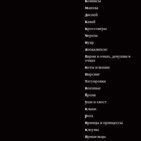
комиксы
манхва
дисней
кавай
кроссоверы
черепа
нуар
апокалипсис
парни в очках, девушки в
очках
коты и кошки
пирсинг
татуировки
военные
броня
уши и хвост
клыки
рога
принцы и принцессы
клоуны
пришельцы