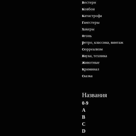
вестерн
ковбои
катастрофа
гангстеры
хакеры
огонь
ретро, классика, винтаж
сюрреализм
наука, техника
животные
криминал
сказка
Названия
0-9
A
B
C
D