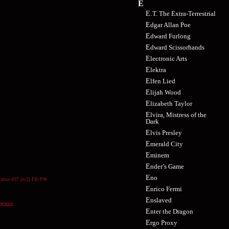
E
E.T. The Extra-Terrestrial
Edgar Allan Poe
Edward Furlong
Edward Scissorhands
Electronic Arts
Elektra
Elfen Lied
Elijah Wood
Elizabeth Taylor
Elvira, Mistress of the
Dark
Elvis Presley
Emerald City
Eminem
Ender’s Game
Eno
атьи 437 (п.2) ГК РФ.
Enrico Fermi
Enslaved
щение
Enter the Dragon
Ergo Proxy