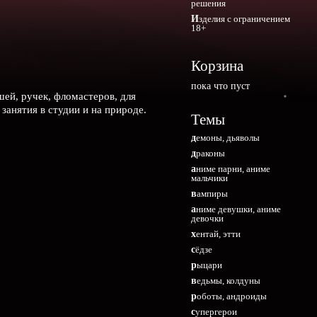
решения
Изделия с ограничением
18+
Корзина
пока что пуст
шей, ручек, фломастеров, для
занятия в студии и на природе.
Темы
демоны, дьяволы
драконы
аниме парни, аниме
мальчики
вампиры
аниме девушки, аниме
девочки
хентай, этти
сёдзе
рыцари
ведьмы, колдуны
роботы, андроиды
супергерои