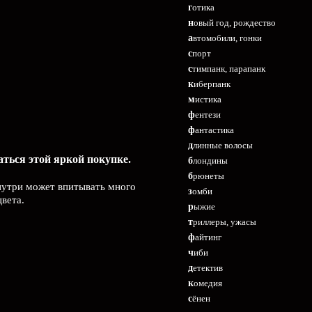
готика
новый год, рождество
автомобили, гонки
спорт
стимпанк, парапанк
киберпанк
мистика
фентези
фантастика
длинные волосы
ться этой яркой покупке.
блондины
брюнеты
внутри может впитывать много
зомби
вета.
рыжие
триллеры, ужасы
файтинг
чиби
детектив
комедия
сёнен