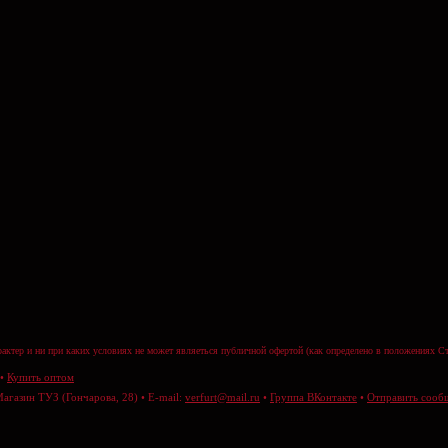
актер и ни при каких условиях не может являеться публичной офертой (как определено в положениях Ст
•
Купить оптом
Магазин ТУЗ (Гончарова, 28) • E-mail:
verfurt@mail.ru
•
Группа ВКонтакте
•
Отправить сооб