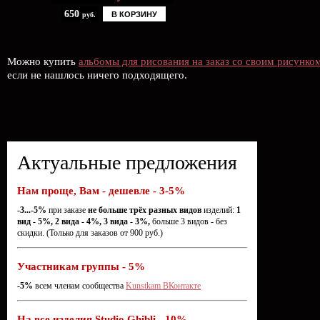
650
В КОРЗИНУ
руб.
Можно купить
альбомы для рисования на заказ со своим рисунко
если не нашлось ничего подходящего.
Актуальные предложения
Нам проще, Вам - дешевле - 3-5%
-3...-5%
при заказе
не больше трёх разных видов
изделий:
1
вид - 5%, 2 вида - 4%, 3 вида - 3%,
больше 3 видов - без
скидки. (Только для заказов от 900 руб.)
Участникам группы - 5%
-5%
всем членам сообщества
Kunstkam ВКонтакте
На все изделия Studio Ghibli - 10%