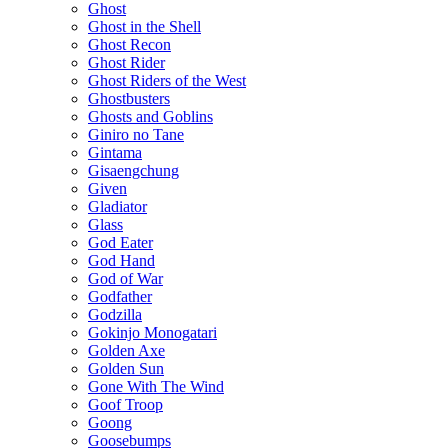
Ghost
Ghost in the Shell
Ghost Recon
Ghost Rider
Ghost Riders of the West
Ghostbusters
Ghosts and Goblins
Giniro no Tane
Gintama
Gisaengchung
Given
Gladiator
Glass
God Eater
God Hand
God of War
Godfather
Godzilla
Gokinjo Monogatari
Golden Axe
Golden Sun
Gone With The Wind
Goof Troop
Goong
Goosebumps