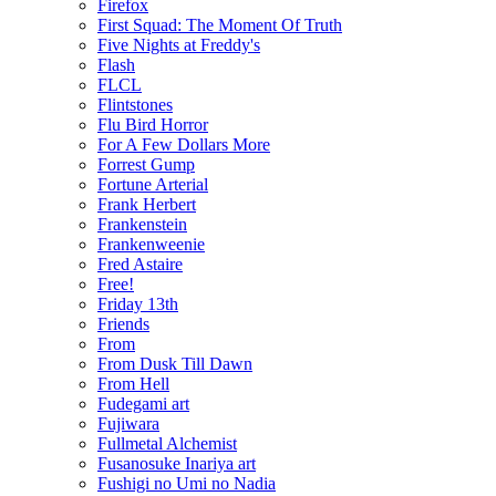
Firefox
First Squad: The Moment Of Truth
Five Nights at Freddy's
Flash
FLCL
Flintstones
Flu Bird Horror
For A Few Dollars More
Forrest Gump
Fortune Arterial
Frank Herbert
Frankenstein
Frankenweenie
Fred Astaire
Free!
Friday 13th
Friends
From
From Dusk Till Dawn
From Hell
Fudegami art
Fujiwara
Fullmetal Alchemist
Fusanosuke Inariya art
Fushigi no Umi no Nadia