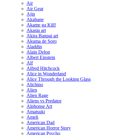
Air
Air Gear
Ajin
Akabane
Akame ga Kill!
Akasia art
Akira Banpai art
Akuma de Soro
Aladdin
Alain Delon
Albert Einstein
Alf
Alfred Hitchcock
Alice in Wonderland
Alice Through the Looking Glass
Alichino
Alien
Alien Rage
Aliens vs Predator
Alphonse Art
Amatsuki
Ameli
American Dad
American Horror Story
American Psycho