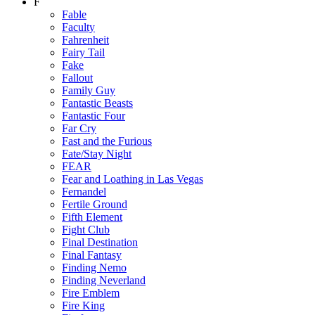
F
Fable
Faculty
Fahrenheit
Fairy Tail
Fake
Fallout
Family Guy
Fantastic Beasts
Fantastic Four
Far Cry
Fast and the Furious
Fate/Stay Night
FEAR
Fear and Loathing in Las Vegas
Fernandel
Fertile Ground
Fifth Element
Fight Club
Final Destination
Final Fantasy
Finding Nemo
Finding Neverland
Fire Emblem
Fire King