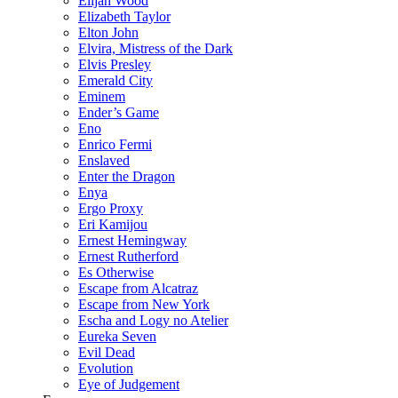
Elijah Wood
Elizabeth Taylor
Elton John
Elvira, Mistress of the Dark
Elvis Presley
Emerald City
Eminem
Ender’s Game
Eno
Enrico Fermi
Enslaved
Enter the Dragon
Enya
Ergo Proxy
Eri Kamijou
Ernest Hemingway
Ernest Rutherford
Es Otherwise
Escape from Alcatraz
Escape from New York
Escha and Logy no Atelier
Eureka Seven
Evil Dead
Evolution
Eye of Judgement