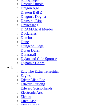
Dracula Untold
Dragon Age
Dragon Ball Z
Dragon's Dogma
Dragstrip Riot
Drakensang
DRAMAtical Murder
DuckTales
Dumbo
Dune
Dungeon Siege
Duran Duran
Durarara!!
Dylan and Cole Sprouse
Dynamic Chord
E
E.T. The Extra-Terrestrial
Eagles
Edgar Allan Poe
Edward Furlong
Edward Scissorhands
Electronic Arts
Elektra
Elfen Lied