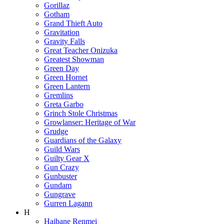
Gorillaz
Gotham
Grand Thieft Auto
Gravitation
Gravity Falls
Great Teacher Onizuka
Greatest Showman
Green Day
Green Hornet
Green Lantern
Gremlins
Greta Garbo
Grinch Stole Christmas
Growlanser: Heritage of War
Grudge
Guardians of the Galaxy
Guild Wars
Guilty Gear X
Gun Crazy
Gunbuster
Gundam
Gungrave
Gurren Lagann
H
Haibane Renmei