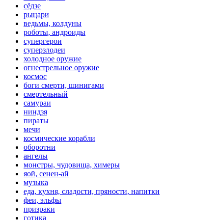
сёдзе
рыцари
ведьмы, колдуны
роботы, андроиды
супергерои
суперзлодеи
холодное оружие
огнестрельное оружие
космос
боги смерти, шинигами
смертельный
самураи
ниндзя
пираты
мечи
космические корабли
оборотни
ангелы
монстры, чудовища, химеры
яой, сенен-ай
музыка
еда, кухня, сладости, пряности, напитки
феи, эльфы
призраки
готика