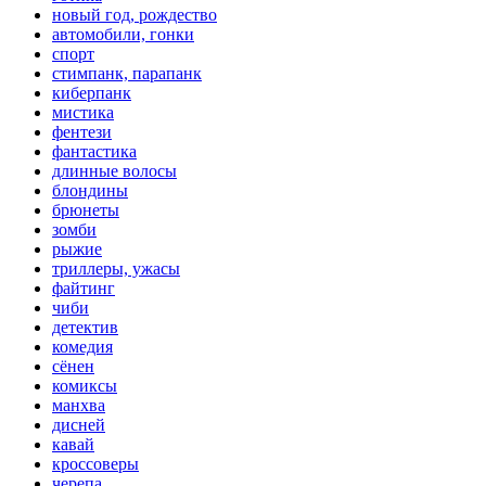
новый год, рождество
автомобили, гонки
спорт
стимпанк, парапанк
киберпанк
мистика
фентези
фантастика
длинные волосы
блондины
брюнеты
зомби
рыжие
триллеры, ужасы
файтинг
чиби
детектив
комедия
сёнен
комиксы
манхва
дисней
кавай
кроссоверы
черепа