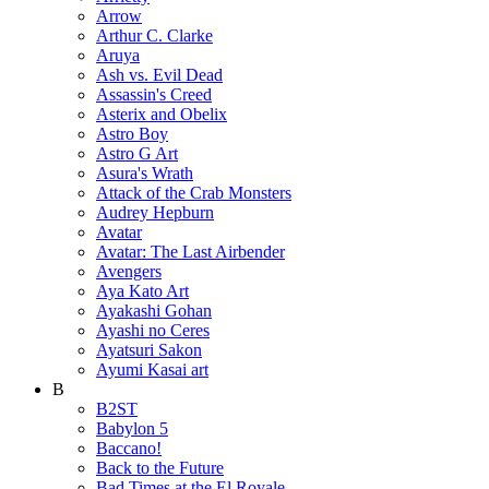
Arrow
Arthur C. Clarke
Aruya
Ash vs. Evil Dead
Assassin's Creed
Asterix and Obelix
Astro Boy
Astro G Art
Asura's Wrath
Attack of the Crab Monsters
Audrey Hepburn
Avatar
Avatar: The Last Airbender
Avengers
Aya Kato Art
Ayakashi Gohan
Ayashi no Ceres
Ayatsuri Sakon
Ayumi Kasai art
B
B2ST
Babylon 5
Baccano!
Back to the Future
Bad Times at the El Royale