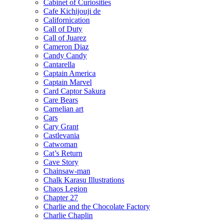
Cabinet of Curiosities
Cafe Kichijouji de
Californication
Call of Duty
Call of Juarez
Cameron Diaz
Candy Candy
Cantarella
Captain America
Captain Marvel
Card Captor Sakura
Care Bears
Carnelian art
Cars
Cary Grant
Castlevania
Catwoman
Cat’s Return
Cave Story
Chainsaw-man
Chalk Karasu Illustrations
Chaos Legion
Chapter 27
Charlie and the Chocolate Factory
Charlie Chaplin