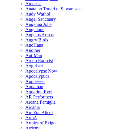
Amnesia
Anata no Tonari ni Suwarasete
Andy Warhol
Angel Sanctuary
Angelina Jolie
Angelique
Angelos Armas
Angry Birds
AnoHana
Another
Ant-Man
Ao no Exorcist
Aogiri art
Apocalypse Now
Apocalyptica
Appleseed
Aquaman
Aquarion Evol
AR Performers
Arcana Famiglia
Arcania
Are You Alice?
ArmA
Armies of Exigo
Arrietty