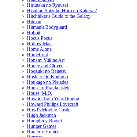
Hirunaka no Ryuusei
Hisui no Shizuku Hiiro no Kakera 2
Hitchhiker's Guide to the Galaxy
Hitman
Hitman's Bodyguard
Hobbit
Hocus Pocus
Hollow Man
Home Alone
Homefront
Honami Yukine Art
Honey and Clover
Hoozuki no Reitetsu
Hoshi o Ou Kodomo
Houkago no Pleiades
House of Frankenstein
House, M.D.
How to Train Your Dragon
Howard Phillips Lovecraft
Howl's Moving Castle
Hugh Jackman
Humphrey Bogart
Hunger Games
Hunter x Hunter