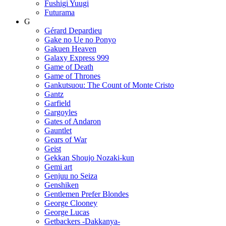
Fushigi Yuugi
Futurama
G
Gérard Depardieu
Gake no Ue no Ponyo
Gakuen Heaven
Galaxy Express 999
Game of Death
Game of Thrones
Gankutsuou: The Count of Monte Cristo
Gantz
Garfield
Gargoyles
Gates of Andaron
Gauntlet
Gears of War
Geist
Gekkan Shoujo Nozaki-kun
Gemi art
Genjuu no Seiza
Genshiken
Gentlemen Prefer Blondes
George Clooney
George Lucas
Getbackers -Dakkanya-