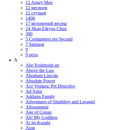
12 Angry Men
12 месяцев
12 стульев
1408
17 мгновений весны
24 Jikan Eikyou Chuu
300
5 Centimeters per Second
7 Samurai
9
9 рота
A
Abe Yoshitoshi art
Above the Law
Abraham Lincoln
Absolute Power
Ace Ventura: Pet Detective
Ad Astra
Addams Family
Adventures of Sharkboy and Lavagirl
Afrosamurai
Age of Conan
Ah! My Goddess
Ai no Kusabi
Aion