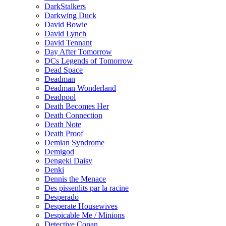
DarkStalkers
Darkwing Duck
David Bowie
David Lynch
David Tennant
Day After Tomorrow
DCs Legends of Tomorrow
Dead Space
Deadman
Deadman Wonderland
Deadpool
Death Becomes Her
Death Connection
Death Note
Death Proof
Demian Syndrome
Demigod
Dengeki Daisy
Denki
Dennis the Menace
Des pissenlits par la racine
Desperado
Desperate Housewives
Despicable Me / Minions
Detective Conan