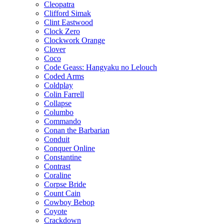
Cleopatra
Clifford Simak
Clint Eastwood
Clock Zero
Clockwork Orange
Clover
Coco
Code Geass: Hangyaku no Lelouch
Coded Arms
Coldplay
Colin Farrell
Collapse
Columbo
Commando
Conan the Barbarian
Conduit
Conquer Online
Constantine
Contrast
Coraline
Corpse Bride
Count Cain
Cowboy Bebop
Coyote
Crackdown