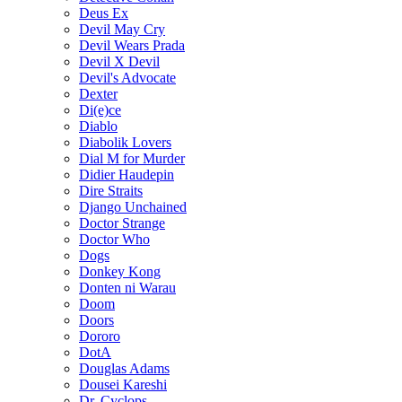
Deus Ex
Devil May Cry
Devil Wears Prada
Devil X Devil
Devil's Advocate
Dexter
Di(e)ce
Diablo
Diabolik Lovers
Dial M for Murder
Didier Haudepin
Dire Straits
Django Unchained
Doctor Strange
Doctor Who
Dogs
Donkey Kong
Donten ni Warau
Doom
Doors
Dororo
DotA
Douglas Adams
Dousei Kareshi
Dr. Cyclops