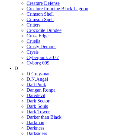
Creature Defense
Creature from the Black Lagoon
Crimson Shell
Crimson Spell
Critters
Crocodile Dundee
Cross Edge
Cruella
Crusty Demons
Crysis
Cyberpunk 2077
Cyborg 009
D
D.Gray-man
D.N.Angel
Daft Punk
Dangan Ronpa
Daredevil
Dark Sector
Dark Souls
Dark Tower
Darker than Black
Darkman
Darkness
Darksiders