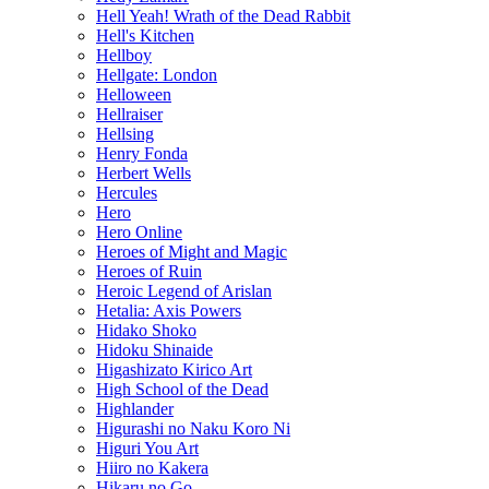
Hell Yeah! Wrath of the Dead Rabbit
Hell's Kitchen
Hellboy
Hellgate: London
Helloween
Hellraiser
Hellsing
Henry Fonda
Herbert Wells
Hercules
Hero
Hero Online
Heroes of Might and Magic
Heroes of Ruin
Heroic Legend of Arislan
Hetalia: Axis Powers
Hidako Shoko
Hidoku Shinaide
Higashizato Kirico Art
High School of the Dead
Highlander
Higurashi no Naku Koro Ni
Higuri You Art
Hiiro no Kakera
Hikaru no Go