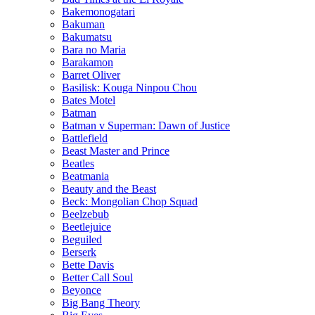
Bakemonogatari
Bakuman
Bakumatsu
Bara no Maria
Barakamon
Barret Oliver
Basilisk: Kouga Ninpou Chou
Bates Motel
Batman
Batman v Superman: Dawn of Justice
Battlefield
Beast Master and Prince
Beatles
Beatmania
Beauty and the Beast
Beck: Mongolian Chop Squad
Beelzebub
Beetlejuice
Beguiled
Berserk
Bette Davis
Better Call Soul
Beyonce
Big Bang Theory