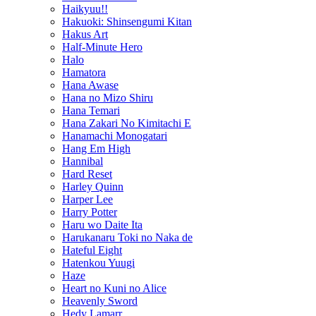
Haikyuu!!
Hakuoki: Shinsengumi Kitan
Hakus Art
Half-Minute Hero
Halo
Hamatora
Hana Awase
Hana no Mizo Shiru
Hana Temari
Hana Zakari No Kimitachi E
Hanamachi Monogatari
Hang Em High
Hannibal
Hard Reset
Harley Quinn
Harper Lee
Harry Potter
Haru wo Daite Ita
Harukanaru Toki no Naka de
Hateful Eight
Hatenkou Yuugi
Haze
Heart no Kuni no Alice
Heavenly Sword
Hedy Lamarr