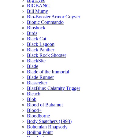
Big Eyes
BIGBANG
Bill Mumy
Bio-Booster Armor Guyver
Bionic Commando
Bioshock
Birds
Black Cat
Black Lagoon
Black Panther
Black Rock Shooter
BlackSite
Blade
Blade of the Immortal
Blade Runner
Blassreiter
BlazBlue: Calamity Trigger
Bleach
Blob
Blood of Bahamut
Blood+
Bloodborne
Body Snatchers (1993)
Bohemian Rhapsody
Boiling Point