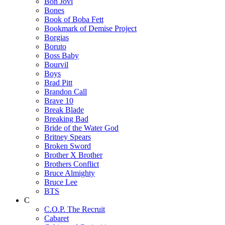
Bon Jovi
Bones
Book of Boba Fett
Bookmark of Demise Project
Borgias
Boruto
Boss Baby
Bourvil
Boys
Brad Pitt
Brandon Call
Brave 10
Break Blade
Breaking Bad
Bride of the Water God
Britney Spears
Broken Sword
Brother X Brother
Brothers Conflict
Bruce Almighty
Bruce Lee
BTS
C
C.O.P. The Recruit
Cabaret