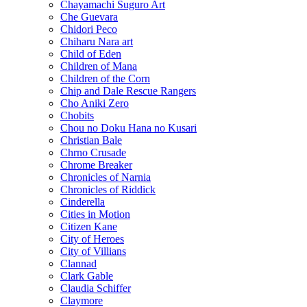
Chayamachi Suguro Art
Che Guevara
Chidori Peco
Chiharu Nara art
Child of Eden
Children of Mana
Children of the Corn
Chip and Dale Rescue Rangers
Cho Aniki Zero
Chobits
Chou no Doku Hana no Kusari
Christian Bale
Chrno Crusade
Chrome Breaker
Chronicles of Narnia
Chronicles of Riddick
Cinderella
Cities in Motion
Citizen Kane
City of Heroes
City of Villians
Clannad
Clark Gable
Claudia Schiffer
Claymore