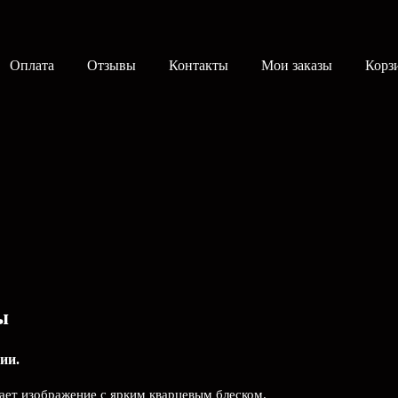
Оплата
Отзывы
Контакты
Мои заказы
Корз
ы
ии.
ает изображение с ярким кварцевым блеском.