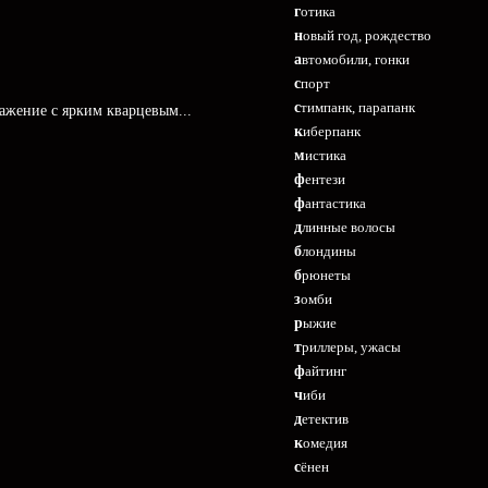
готика
новый год, рождество
автомобили, гонки
спорт
стимпанк, парапанк
ражение с ярким кварцевым...
киберпанк
мистика
фентези
фантастика
длинные волосы
блондины
брюнеты
зомби
рыжие
триллеры, ужасы
файтинг
чиби
детектив
комедия
сёнен