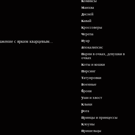
комиксы
манхва
дисней
кавай
кроссоверы
черепа
нуар
ражение с ярким кварцевым...
апокалипсис
парни в очках, девушки в
очках
коты и кошки
пирсинг
татуировки
военные
броня
уши и хвост
клыки
рога
принцы и принцессы
клоуны
пришельцы