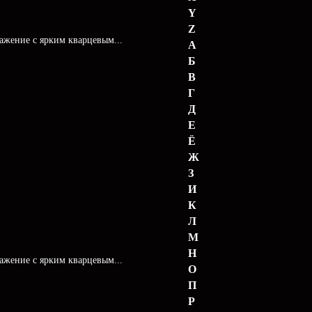
Y
Z
ражение с ярким кварцевым...
А
Б
В
Г
Д
Е
Ё
Ж
З
И
К
Л
М
Н
ражение с ярким кварцевым...
О
П
Р