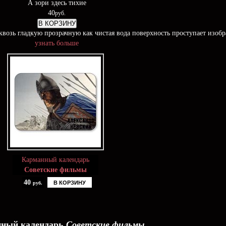
А зори здесь тихие
40
руб.
В КОРЗИНУ
возь гладкую прозрачную как чистая вода поверхность проступает изоб
узнать больше
Карманный календарь
Советские фильмы
40
В КОРЗИНУ
руб.
ный календарь
Советские фильмы