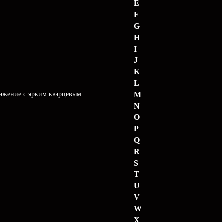
E
F
G
H
I
J
K
L
ражение с ярким кварцевым...
M
N
O
P
Q
R
S
T
U
V
W
X