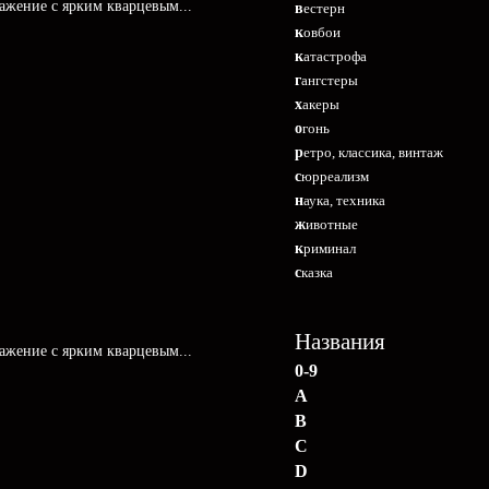
ражение с ярким кварцевым...
вестерн
ковбои
катастрофа
гангстеры
хакеры
огонь
ретро, классика, винтаж
сюрреализм
наука, техника
животные
криминал
сказка
Названия
ражение с ярким кварцевым...
0-9
A
B
C
D