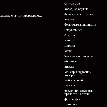
суперзлодеи
холодное оружие
огнестрельное оружие
ражение с ярким кварцевым...
космос
боги смерти, шинигами
смертельный
самураи
ниндзя
пираты
мечи
космические корабли
оборотни
ангелы
монстры, чудовища,
химеры
яой, сенен-ай
музыка
еда, кухня, сладости,
пряности, напитки
феи, эльфы
призраки