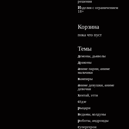
решения
Изделия с ограничением
18+
Корзина
пока что пуст
Темы
демоны, дьяволы
драконы
аниме парни, аниме
мальчики
вампиры
аниме девушки, аниме
девочки
хентай, этти
сёдзе
рыцари
ведьмы, колдуны
роботы, андроиды
супергерои