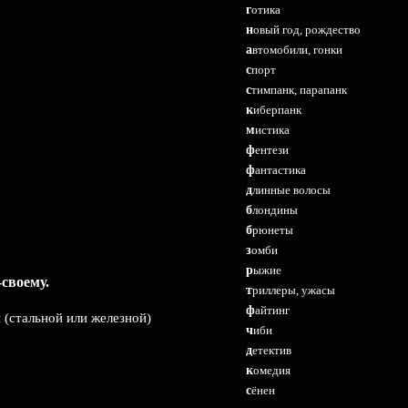
готика
новый год, рождество
автомобили, гонки
спорт
стимпанк, парапанк
киберпанк
мистика
фентези
фантастика
длинные волосы
блондины
брюнеты
зомби
рыжие
своему.
триллеры, ужасы
файтинг
 (стальной или железной)
чиби
детектив
комедия
сёнен