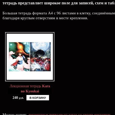
тетрадь представляет широкое поле для записей, схем и таб
Большая тетрадь формата А4 с 96 листами в клетку, соединённым
благодаря круглым отверстиям в месте крепления.
Лекционная тетрадь
Kara
no Kyoukai
240
В КОРЗИНУ
руб.
Можно купить
лекционные тетради на заказ со своим рисунком