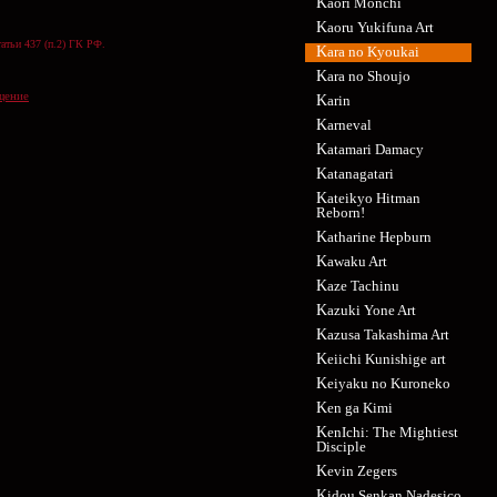
Kaori Monchi
Kaoru Yukifuna Art
атьи 437 (п.2) ГК РФ.
Kara no Kyoukai
Kara no Shoujo
щение
Karin
Karneval
Katamari Damacy
Katanagatari
Kateikyo Hitman
Reborn!
Katharine Hepburn
Kawaku Art
Kaze Tachinu
Kazuki Yone Art
Kazusa Takashima Art
Keiichi Kunishige art
Keiyaku no Kuroneko
Ken ga Kimi
KenIchi: The Mightiest
Disciple
Kevin Zegers
Kidou Senkan Nadesico