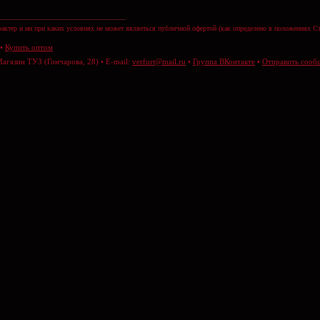
актер и ни при каких условиях не может являеться публичной офертой (как определено в положениях Ст
•
Купить оптом
Магазин ТУЗ (Гончарова, 28) • E-mail:
verfurt@mail.ru
•
Группа ВКонтакте
•
Отправить сооб