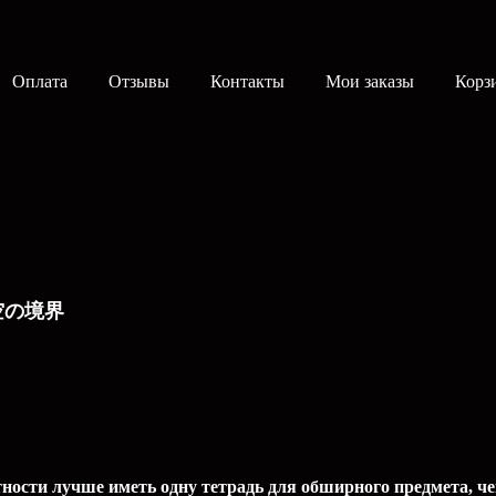
Оплата
Отзывы
Контакты
Мои заказы
Корз
版 空の境界
тности лучше иметь одну тетрадь для обширного предмета, ч