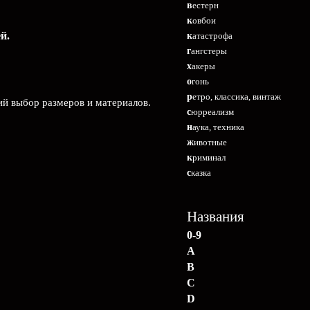
вестерн
ковбои
й.
катастрофа
гангстеры
хакеры
огонь
ретро, классика, винтаж
ий выбор размеров и материалов.
сюрреализм
наука, техника
животные
криминал
сказка
Названия
0-9
A
B
C
D