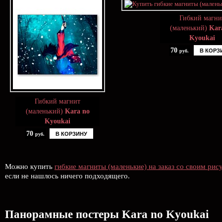
Гибкий магни
(маленький)
Kar
Kyoukai
70
В КОРЗ
руб.
Гибкий магнит
(маленький)
Kara no
Kyoukai
70
В КОРЗИНУ
руб.
Можно купить
гибкие магниты (маленькие) на заказ со своим рис
если не нашлось ничего подходящего.
Панорамные постеры Kara no Kyoukai