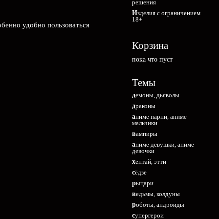
решения
Изделия с ограничением
18+
обенно удобно пользоваться
Корзина
пока что пуст
Темы
демоны, дьяволы
драконы
аниме парни, аниме
мальчики
вампиры
аниме девушки, аниме
девочки
хентай, этти
сёдзе
рыцари
ведьмы, колдуны
роботы, андроиды
супергерои