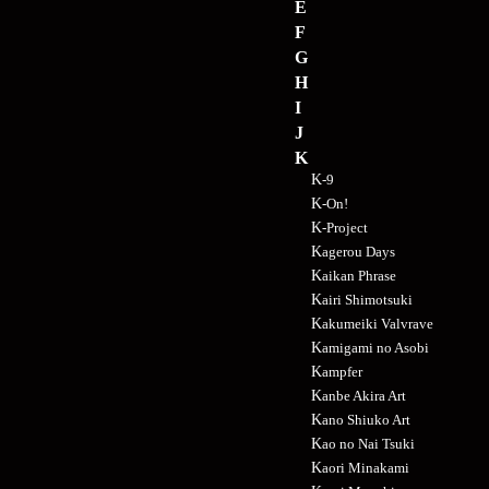
E
F
G
H
I
J
K
K-9
K-On!
K-Project
Kagerou Days
Kaikan Phrase
Kairi Shimotsuki
Kakumeiki Valvrave
Kamigami no Asobi
Kampfer
Kanbe Akira Art
Kano Shiuko Art
Kao no Nai Tsuki
Kaori Minakami