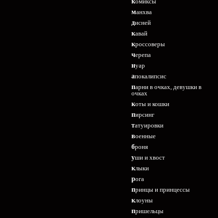
комиксы
манхва
дисней
кавай
кроссоверы
черепа
нуар
апокалипсис
парни в очках, девушки в
очках
коты и кошки
пирсинг
татуировки
военные
броня
уши и хвост
клыки
рога
принцы и принцессы
клоуны
пришельцы