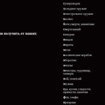
суперзлодеи
холодное оружие
огнестрельное оружие
космос
боги смерти, шинигами
смертельный
ли получить от наших
самураи
ниндзя
пираты
мечи
космические корабли
оборотни
ангелы
монстры, чудовища,
химеры
яой, сенен-ай
музыка
еда, кухня, сладости,
пряности, напитки
феи, эльфы
призраки