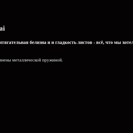
ai
ягательная белизна и и гладкость листов - всё, что мы хоте
динены металлической пружиной.