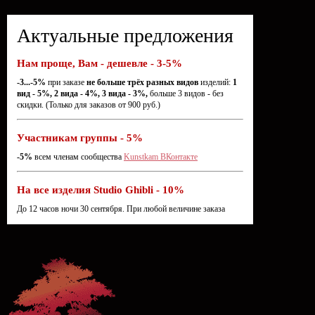
Актуальные предложения
Нам проще, Вам - дешевле - 3-5%
-3...-5%
при заказе
не больше трёх разных видов
изделий:
1
вид - 5%, 2 вида - 4%, 3 вида - 3%,
больше 3 видов - без
скидки. (Только для заказов от 900 руб.)
Участникам группы - 5%
-5%
всем членам сообщества
Kunstkam ВКонтакте
На все изделия Studio Ghibli - 10%
До 12 часов ночи 30 сентября. При любой величине заказа