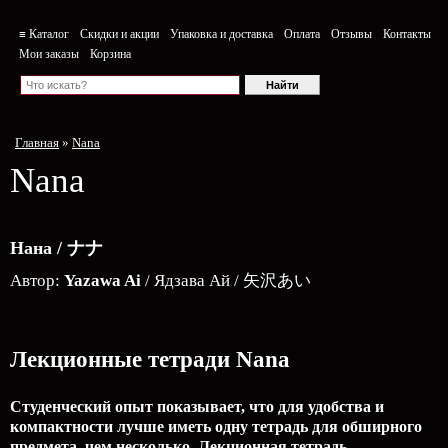
≡ Каталог
Скидки и акции
Упаковка и доставка
Оплата
Отзывы
Контакты
Мои заказы
Корзина
Главная
»
Nana
Nana
Нана / ナナ
Автор:
Yazawa Ai
/ Ядзава Ай / 矢沢あい
Лекционные тетради Nana
Студенческий опыт показывает, что для удобства и
компактности лучше иметь одну тетрадь для обширного
предмета, чем несколько. Лекционная тетрадь