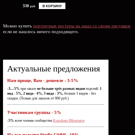
330
В КОРЗИНУ
руб.
Можно купить
портретные постеры на заказ со своим рисунком
если не нашлось ничего подходящего.
Актуальные предложения
Нам проще, Вам - дешевле - 3-5%
-3...-5%
при заказе
не больше трёх разных видов
изделий:
1
вид - 5%, 2 вида - 4%, 3 вида - 3%,
больше 3 видов - без
скидки. (Только для заказов от 900 руб.)
Участникам группы - 5%
-5%
всем членам сообщества
Kunstkam ВКонтакте
На все изделия Studio Ghibli - 10%