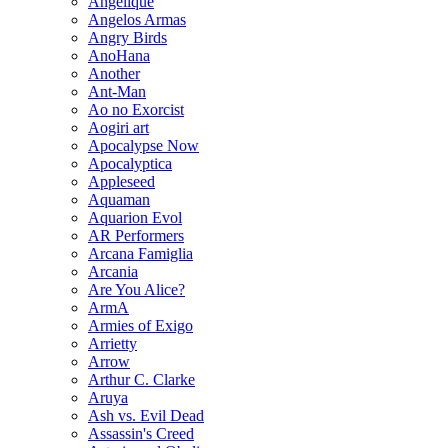
Angelique
Angelos Armas
Angry Birds
AnoHana
Another
Ant-Man
Ao no Exorcist
Aogiri art
Apocalypse Now
Apocalyptica
Appleseed
Aquaman
Aquarion Evol
AR Performers
Arcana Famiglia
Arcania
Are You Alice?
ArmA
Armies of Exigo
Arrietty
Arrow
Arthur C. Clarke
Aruya
Ash vs. Evil Dead
Assassin's Creed