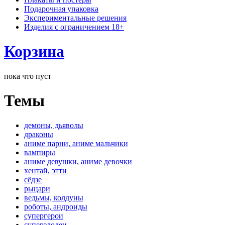
Подарочная упаковка
Экспериментальные решения
Изделия с ограничением 18+
Корзина
пока что пуст
Темы
демоны, дьяволы
драконы
аниме парни, аниме мальчики
вампиры
аниме девушки, аниме девочки
хентай, этти
сёдзе
рыцари
ведьмы, колдуны
роботы, андроиды
супергерои
суперзлодеи