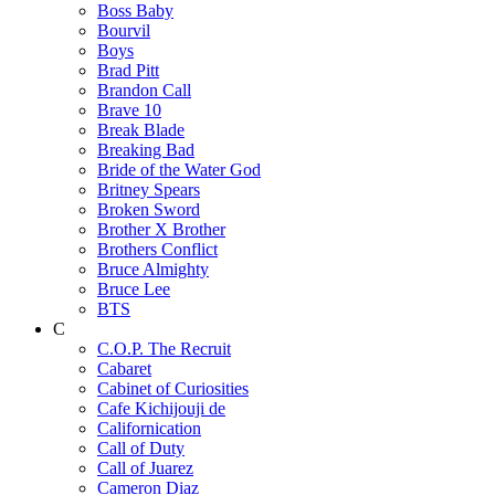
Boss Baby
Bourvil
Boys
Brad Pitt
Brandon Call
Brave 10
Break Blade
Breaking Bad
Bride of the Water God
Britney Spears
Broken Sword
Brother X Brother
Brothers Conflict
Bruce Almighty
Bruce Lee
BTS
C
C.O.P. The Recruit
Cabaret
Cabinet of Curiosities
Cafe Kichijouji de
Californication
Call of Duty
Call of Juarez
Cameron Diaz