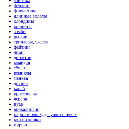
мистика
фентези
фантастика
длинные волосы
блондины
брюнеты
зомби
рыжие
триллеры, ужасы
файтинг
чиби
детектив
комедия
сёнен
комиксы
манхва
дисней
кавай
кроссоверы
черепа
нуар
апокалипсис
парни в очках, девушки в очках
коты и кошки
пирсинг