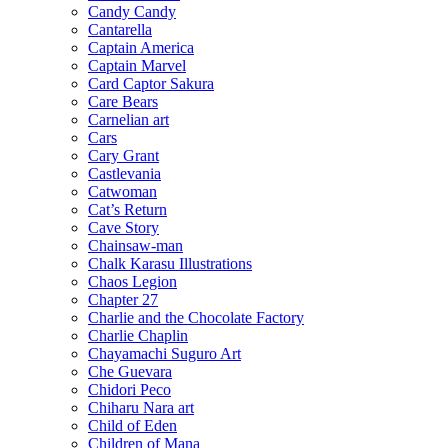
Candy Candy
Cantarella
Captain America
Captain Marvel
Card Captor Sakura
Care Bears
Carnelian art
Cars
Cary Grant
Castlevania
Catwoman
Cat’s Return
Cave Story
Chainsaw-man
Chalk Karasu Illustrations
Chaos Legion
Chapter 27
Charlie and the Chocolate Factory
Charlie Chaplin
Chayamachi Suguro Art
Che Guevara
Chidori Peco
Chiharu Nara art
Child of Eden
Children of Mana