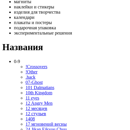
магниты
наклейки и стикеры
изделия для творчества
календари
плакаты и постеры
подарочная упаковка
экспериментальные решения
Названия
0-9
!Crossovers
!Other
.hack
07-Ghost
101 Dalmatians
10th Kingdom
11 eyes
12 Angry Men
12 месяцев
12 стульев
1408
17 мгновений весны
24 Jikan Eikyou Chuu