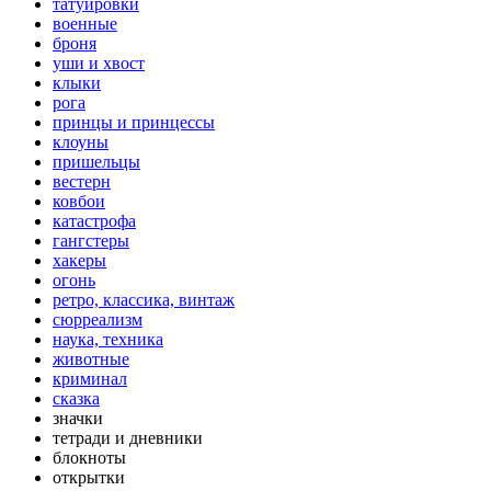
татуировки
военные
броня
уши и хвост
клыки
рога
принцы и принцессы
клоуны
пришельцы
вестерн
ковбои
катастрофа
гангстеры
хакеры
огонь
ретро, классика, винтаж
сюрреализм
наука, техника
животные
криминал
сказка
значки
тетради и дневники
блокноты
открытки