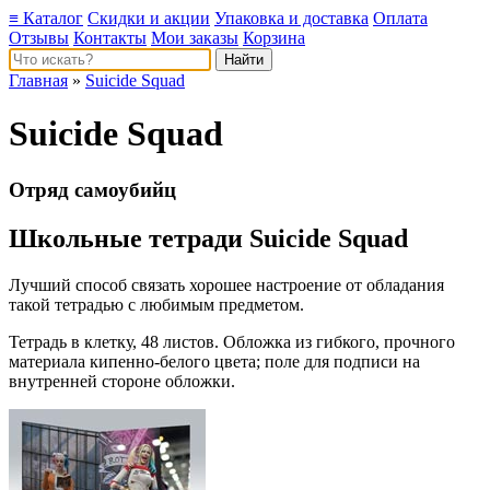
≡ Каталог
Скидки и акции
Упаковка и доставка
Оплата
Отзывы
Контакты
Мои заказы
Корзина
Главная
»
Suicide Squad
Suicide Squad
Отряд самоубийц
Школьные тетради Suicide Squad
Лучший способ связать хорошее настроение от обладания
такой тетрадью c любимым предметом.
Тетрадь в клетку, 48 листов. Обложка из гибкого, прочного
материала кипенно-белого цвета; поле для подписи на
внутренней стороне обложки.