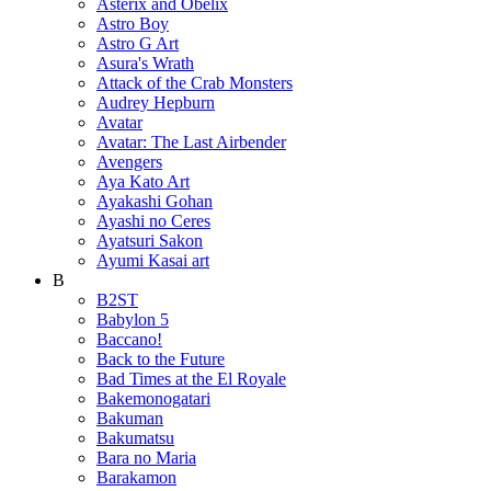
Asterix and Obelix
Astro Boy
Astro G Art
Asura's Wrath
Attack of the Crab Monsters
Audrey Hepburn
Avatar
Avatar: The Last Airbender
Avengers
Aya Kato Art
Ayakashi Gohan
Ayashi no Ceres
Ayatsuri Sakon
Ayumi Kasai art
B
B2ST
Babylon 5
Baccano!
Back to the Future
Bad Times at the El Royale
Bakemonogatari
Bakuman
Bakumatsu
Bara no Maria
Barakamon