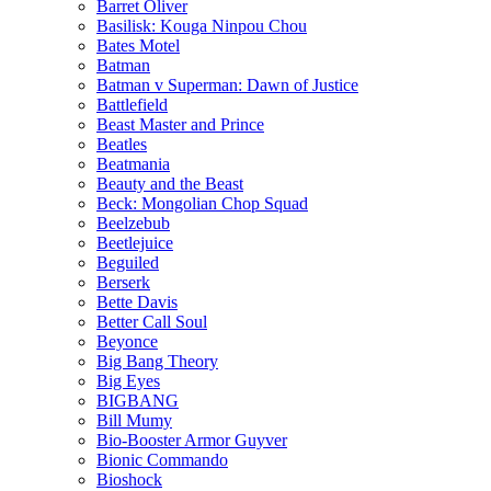
Barret Oliver
Basilisk: Kouga Ninpou Chou
Bates Motel
Batman
Batman v Superman: Dawn of Justice
Battlefield
Beast Master and Prince
Beatles
Beatmania
Beauty and the Beast
Beck: Mongolian Chop Squad
Beelzebub
Beetlejuice
Beguiled
Berserk
Bette Davis
Better Call Soul
Beyonce
Big Bang Theory
Big Eyes
BIGBANG
Bill Mumy
Bio-Booster Armor Guyver
Bionic Commando
Bioshock