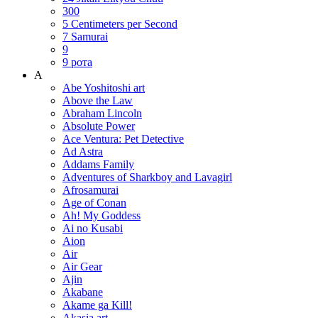
300
5 Centimeters per Second
7 Samurai
9
9 рота
A
Abe Yoshitoshi art
Above the Law
Abraham Lincoln
Absolute Power
Ace Ventura: Pet Detective
Ad Astra
Addams Family
Adventures of Sharkboy and Lavagirl
Afrosamurai
Age of Conan
Ah! My Goddess
Ai no Kusabi
Aion
Air
Air Gear
Ajin
Akabane
Akame ga Kill!
Akasia art