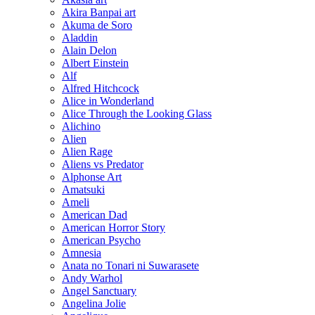
Akira Banpai art
Akuma de Soro
Aladdin
Alain Delon
Albert Einstein
Alf
Alfred Hitchcock
Alice in Wonderland
Alice Through the Looking Glass
Alichino
Alien
Alien Rage
Aliens vs Predator
Alphonse Art
Amatsuki
Ameli
American Dad
American Horror Story
American Psycho
Amnesia
Anata no Tonari ni Suwarasete
Andy Warhol
Angel Sanctuary
Angelina Jolie