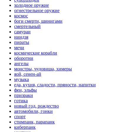
холодное оружие
огнестрельное оружие
космос
боги смерти, шинигами
смертельный
самураи
ниндзя
пираты
мечи
космические корабли
оборотни
ангелы
монстры, чудовища, химеры
яой, сенен-ай
музыка
еда, кухня, сладости, пряности, напитки
феи, эльфы
призраки
готика
новый год, рождество
автомобили, гонки
спорт
стимпанк, парапанк
киберпанк