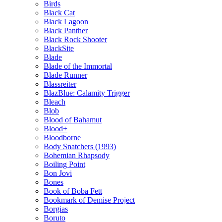
Birds
Black Cat
Black Lagoon
Black Panther
Black Rock Shooter
BlackSite
Blade
Blade of the Immortal
Blade Runner
Blassreiter
BlazBlue: Calamity Trigger
Bleach
Blob
Blood of Bahamut
Blood+
Bloodborne
Body Snatchers (1993)
Bohemian Rhapsody
Boiling Point
Bon Jovi
Bones
Book of Boba Fett
Bookmark of Demise Project
Borgias
Boruto