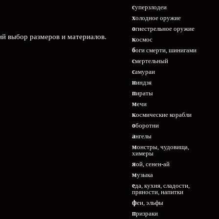
суперзлодеи
холодное оружие
огнестрельное оружие
ий выбор размеров и материалов.
космос
боги смерти, шинигами
смертельный
самураи
ниндзя
пираты
мечи
космические корабли
оборотни
ангелы
монстры, чудовища,
химеры
яой, сенен-ай
музыка
еда, кухня, сладости,
пряности, напитки
феи, эльфы
призраки