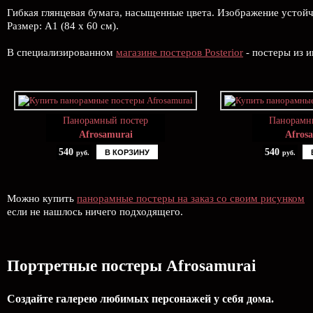
Гибкая глянцевая бумага, насыщенные цвета. Изображение устой
Размер: А1 (84 х 60 см).
В специализированном
магазине постеров Posterior
- постеры из и
Панорамный постер
Панорамн
Afrosamurai
Afros
540
540
В КОРЗИНУ
руб.
руб.
Можно купить
панорамные постеры на заказ со своим рисунком
если не нашлось ничего подходящего.
Портретные постеры Afrosamurai
Создайте галерею любимых персонажей у себя дома.