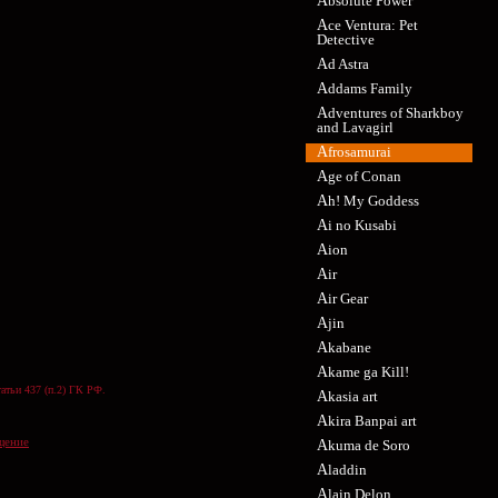
Absolute Power
Ace Ventura: Pet
Detective
Ad Astra
Addams Family
Adventures of Sharkboy
and Lavagirl
Afrosamurai
Age of Conan
Ah! My Goddess
Ai no Kusabi
Aion
Air
Air Gear
Ajin
Akabane
Akame ga Kill!
атьи 437 (п.2) ГК РФ.
Akasia art
Akira Banpai art
щение
Akuma de Soro
Aladdin
Alain Delon