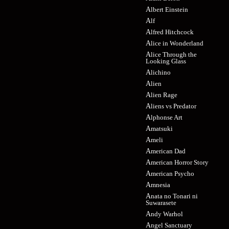
Albert Einstein
Alf
Alfred Hitchcock
Alice in Wonderland
Alice Through the
Looking Glass
Alichino
Alien
Alien Rage
Aliens vs Predator
Alphonse Art
Amatsuki
Ameli
American Dad
American Horror Story
American Psycho
Amnesia
Anata no Tonari ni
Suwarasete
Andy Warhol
Angel Sanctuary