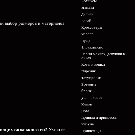
комиксы
манхва
дисней
кавай
ий выбор размеров и материалов.
кроссоверы
черепа
нуар
апокалипсис
парни в очках, девушки в
очках
коты и кошки
пирсинг
татуировки
военные
броня
уши и хвост
клыки
рога
принцы и принцессы
клоуны
вующих возможностей? Учтите
пришельцы