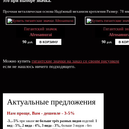
это при выборе значка.
Прочная металлическая основа Надёжный механизм крепления Размер: 78 мм
Гигантский значок
Гигантский зн
Afrosamurai
Afrosamura
90
90
В КОРЗИНУ
В КОР
руб.
руб.
Можно купить
гигантские значки на заказ со своим рисунком
если не нашлось ничего подходящего.
Актуальные предложения
Нам проще, Вам - дешевле - 3-5%
-3...-5%
при заказе
не больше трёх разных видов
изделий:
1
вид - 5%, 2 вида - 4%, 3 вида - 3%,
больше 3 видов - без