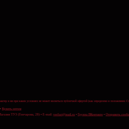
актер и ни при каких условиях не может являеться публичной офертой (как определено в положениях Ст
•
Купить оптом
Магазин ТУЗ (Гончарова, 28) • E-mail:
verfurt@mail.ru
•
Группа ВКонтакте
•
Отправить сооб