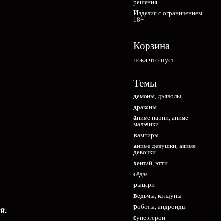
решения
Изделия с ограничением
18+
Корзина
пока что пуст
Темы
демоны, дьяволы
драконы
аниме парни, аниме
мальчики
вампиры
аниме девушки, аниме
девочки
хентай, этти
сёдзе
рыцари
ведьмы, колдуны
роботы, андроиды
й.
супергерои