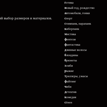
готика
новый год, рождество
автомобили, гонки
ий выбор размеров и материалов.
спорт
стимпанк, парапанк
киберпанк
мистика
фентези
фантастика
длинные волосы
блондины
брюнеты
зомби
рыжие
триллеры, ужасы
файтинг
чиби
детектив
комедия
сёнен