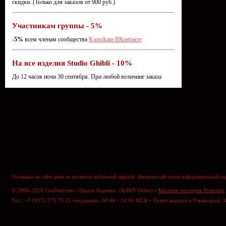
скидки. (Только для заказов от 900 руб.)
Участникам группы - 5%
-5%
всем членам сообщества
Kunstkam ВКонтакте
На все изделия Studio Ghibli - 10%
До 12 часов ночи 30 сентября. При любой величине заказа
Указанные на сайте цены не являются публичной офертой. Интернет-сайт носит информационный хар
© 2006-2026 Сообщество «Орден Кирина» (KiRiN Order) •
Магазин постеров Posterior
Тел.: +7 (937) 275 70 25 ежедневно, 08:00 - 24:00 МСК • Пункт выдачи в Ульяновске: 