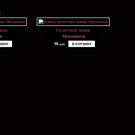
.
ачок
Гигантский значок
i
Afrosamurai
90
ЗИНУ
В КОРЗИНУ
руб.