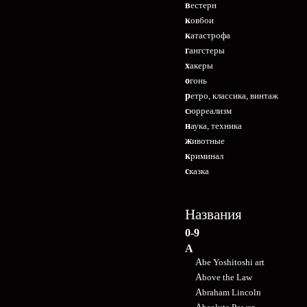
вестерн
ковбои
катастрофа
гангстеры
хакеры
огонь
ретро, классика, винтаж
сюрреализм
наука, техника
животные
криминал
сказка
Названия
0-9
A
Abe Yoshitoshi art
Above the Law
Abraham Lincoln