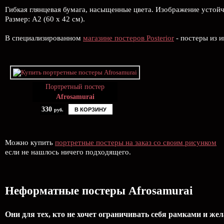
Гибкая глянцевая бумага, насыщенные цвета. Изображение устой
Размер: А2 (60 х 42 см).
В специализированном
магазине постеров Posterior
- постеры из и
Портретный постер
Afrosamurai
330
В КОРЗИНУ
руб.
Можно купить
портретные постеры на заказ со своим рисунком
если не нашлось ничего подходящего.
Неформатные постеры Afrosamurai
Они для тех, кто не хочет ограничивать себя рамками и же