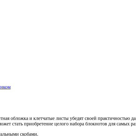
унком
тная обложка и клетчатые листы убедят своей практичностью даж
ожет стать приобретение целого набора блокнотов для самых ра
тальными скобами.