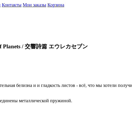
ы
Контакты
Мои заказы
Корзина
lms of Planets / 交響詩篇 エウレカセブン
льная белизна и и гладкость листов - всё, что мы хотели получ
соединены металлической пружиной.