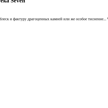
eka Seven
леск и фактуру драгоценных камней или же особое тиснение... Ч