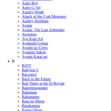
Astro Boy
Astro G Art
Asura's Wrath
Attack of the Crab Monsters
Audrey Hepburn
Avatar
Avatar: The Last Airbender
Avengers
Aya Kato Art
Ayakashi Gohan
Ayashi no Ceres
Ayatsuri Sakon
Ayumi Kasai art
B
B2ST
Babylon 5
Baccano!
Back to the Future
Bad Times at the El Royale
Bakemonogatari
Bakuman
Bakumatsu
Bara no Maria
Barakamon
Barret Oliver