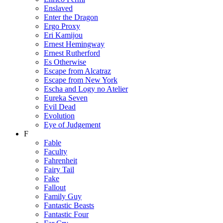
Enslaved
Enter the Dragon
Ergo Proxy
Eri Kamijou
Ernest Hemingway
Ernest Rutherford
Es Otherwise
Escape from Alcatraz
Escape from New York
Escha and Logy no Atelier
Eureka Seven
Evil Dead
Evolution
Eye of Judgement
F
Fable
Faculty
Fahrenheit
Fairy Tail
Fake
Fallout
Family Guy
Fantastic Beasts
Fantastic Four