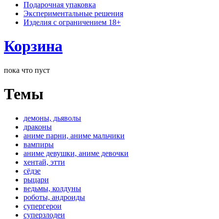
Подарочная упаковка
Экспериментальные решения
Изделия с ограничением 18+
Корзина
пока что пуст
Темы
демоны, дьяволы
драконы
аниме парни, аниме мальчики
вампиры
аниме девушки, аниме девочки
хентай, этти
сёдзе
рыцари
ведьмы, колдуны
роботы, андроиды
супергерои
суперзлодеи