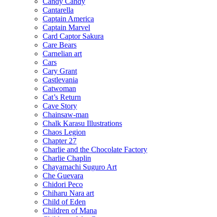
Candy Candy
Cantarella
Captain America
Captain Marvel
Card Captor Sakura
Care Bears
Carnelian art
Cars
Cary Grant
Castlevania
Catwoman
Cat’s Return
Cave Story
Chainsaw-man
Chalk Karasu Illustrations
Chaos Legion
Chapter 27
Charlie and the Chocolate Factory
Charlie Chaplin
Chayamachi Suguro Art
Che Guevara
Chidori Peco
Chiharu Nara art
Child of Eden
Children of Mana