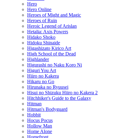
Hero
Hero Online
Heroes of Might and Magic
Heroes of Ruin
Heroic Legend of Arislan
Hetalia: Axis Powers
Hidako Shoko
Hidoku Shinaide
Higashizato Kirico Art
High School of the Dead
Highlander
Higurashi no Naku Koro Ni
Higuri You Art
Hiiro no Kakera
Hikaru no Go
Hirunaka no Ryuusei
Hisui no Shizuku Hiiro no Kakera 2
Hitchhiker's Guide to the Galaxy
Hitman
Hitman's Bodyguard
Hobbit
Hocus Pocus
Hollow Man
Home Alone
Homefront