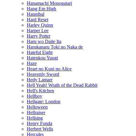
Hanamachi Monogatari
Hang Em High
Hannibal
Hard Reset
Harley Quinn
Harper Lee
Harry Potter
Haru wo Daite Ita
Harukanaru Toki no Naka de
Hateful Eight
Hatenkou Yuugi
Haze
Heart no Kuni no Alice
Heavenly Sword
Hedy Lamarr
Hell Yeah! Wrath of the Dead Rabbit
Hell's Kitchen
Hellboy
Hellgate: London
Helloween
Hellraiser
Hellsing
Henry Fonda
Herbert Wells
Hercules