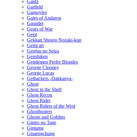
Gantz
Garfield
Gargoyles
Gates of Andaron
Gauntlet
Gears of War
Geist
Gekkan Shoujo Nozaki-kun
Gemi art
Genjuu no Seiza
Genshiken
Gentlemen Prefer Blondes
George Clooney
George Lucas
Getbackers -Dakkanya-
Ghost
Ghost in the Shell
Ghost Recon
Ghost Rider
Ghost Riders of the West
Ghostbusters
Ghosts and Goblins
Giniro no Tane
Gintama
Gisaengchung