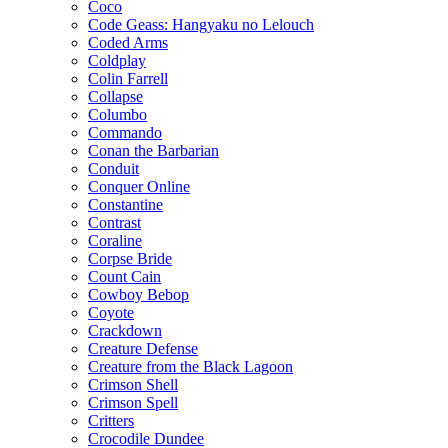
Coco
Code Geass: Hangyaku no Lelouch
Coded Arms
Coldplay
Colin Farrell
Collapse
Columbo
Commando
Conan the Barbarian
Conduit
Conquer Online
Constantine
Contrast
Coraline
Corpse Bride
Count Cain
Cowboy Bebop
Coyote
Crackdown
Creature Defense
Creature from the Black Lagoon
Crimson Shell
Crimson Spell
Critters
Crocodile Dundee