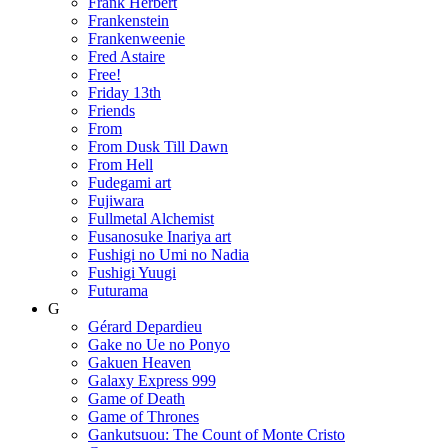
Frank Herbert
Frankenstein
Frankenweenie
Fred Astaire
Free!
Friday 13th
Friends
From
From Dusk Till Dawn
From Hell
Fudegami art
Fujiwara
Fullmetal Alchemist
Fusanosuke Inariya art
Fushigi no Umi no Nadia
Fushigi Yuugi
Futurama
G
Gérard Depardieu
Gake no Ue no Ponyo
Gakuen Heaven
Galaxy Express 999
Game of Death
Game of Thrones
Gankutsuou: The Count of Monte Cristo