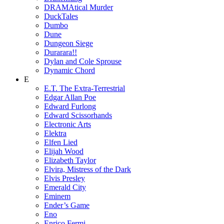
DRAMAtical Murder
DuckTales
Dumbo
Dune
Dungeon Siege
Durarara!!
Dylan and Cole Sprouse
Dynamic Chord
E
E.T. The Extra-Terrestrial
Edgar Allan Poe
Edward Furlong
Edward Scissorhands
Electronic Arts
Elektra
Elfen Lied
Elijah Wood
Elizabeth Taylor
Elvira, Mistress of the Dark
Elvis Presley
Emerald City
Eminem
Ender’s Game
Eno
Enrico Fermi