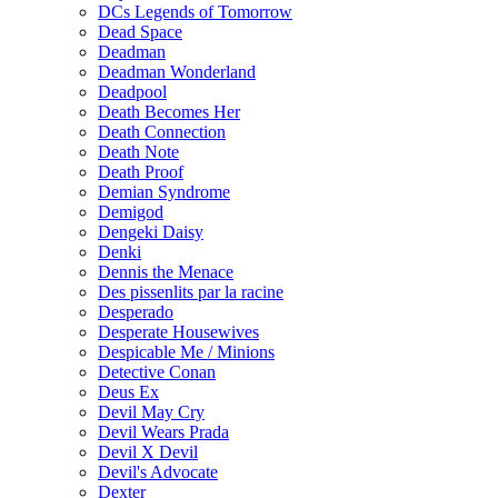
DCs Legends of Tomorrow
Dead Space
Deadman
Deadman Wonderland
Deadpool
Death Becomes Her
Death Connection
Death Note
Death Proof
Demian Syndrome
Demigod
Dengeki Daisy
Denki
Dennis the Menace
Des pissenlits par la racine
Desperado
Desperate Housewives
Despicable Me / Minions
Detective Conan
Deus Ex
Devil May Cry
Devil Wears Prada
Devil X Devil
Devil's Advocate
Dexter