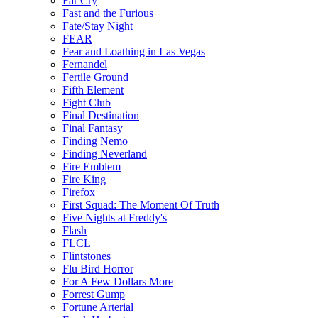
Far Cry
Fast and the Furious
Fate/Stay Night
FEAR
Fear and Loathing in Las Vegas
Fernandel
Fertile Ground
Fifth Element
Fight Club
Final Destination
Final Fantasy
Finding Nemo
Finding Neverland
Fire Emblem
Fire King
Firefox
First Squad: The Moment Of Truth
Five Nights at Freddy's
Flash
FLCL
Flintstones
Flu Bird Horror
For A Few Dollars More
Forrest Gump
Fortune Arterial