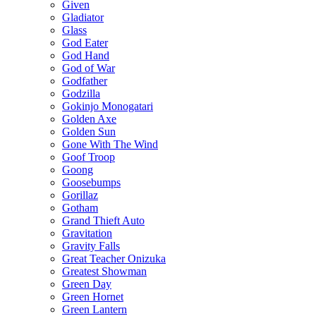
Given
Gladiator
Glass
God Eater
God Hand
God of War
Godfather
Godzilla
Gokinjo Monogatari
Golden Axe
Golden Sun
Gone With The Wind
Goof Troop
Goong
Goosebumps
Gorillaz
Gotham
Grand Thieft Auto
Gravitation
Gravity Falls
Great Teacher Onizuka
Greatest Showman
Green Day
Green Hornet
Green Lantern