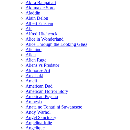
Akira Banpai art
Akuma de Soro
Aladdin
Alain Delon
Albert Einstein
Alf
Alfred Hitchcock
Alice in Wonderland
Alice Through the Looking Glass
Alichino
Alien
Alien Rage
Aliens vs Predator
Alphonse Art
Amatsuki
Ameli
American Dad
American Horror Story
American Psycho
Amnesia
Anata no Tonari ni Suwarasete
Andy Warhol
Angel Sanctuary
Angelina Jolie
Angelique