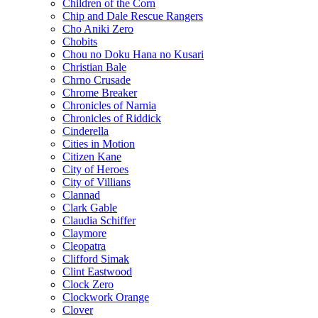
Children of the Corn
Chip and Dale Rescue Rangers
Cho Aniki Zero
Chobits
Chou no Doku Hana no Kusari
Christian Bale
Chrno Crusade
Chrome Breaker
Chronicles of Narnia
Chronicles of Riddick
Cinderella
Cities in Motion
Citizen Kane
City of Heroes
City of Villians
Clannad
Clark Gable
Claudia Schiffer
Claymore
Cleopatra
Clifford Simak
Clint Eastwood
Clock Zero
Clockwork Orange
Clover