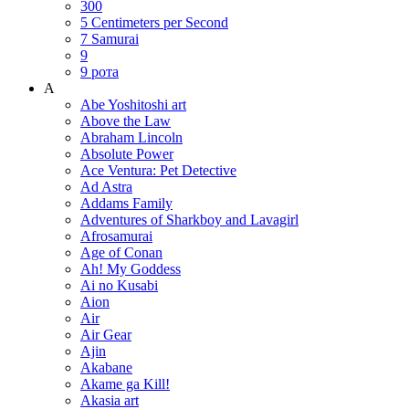
300
5 Centimeters per Second
7 Samurai
9
9 рота
A
Abe Yoshitoshi art
Above the Law
Abraham Lincoln
Absolute Power
Ace Ventura: Pet Detective
Ad Astra
Addams Family
Adventures of Sharkboy and Lavagirl
Afrosamurai
Age of Conan
Ah! My Goddess
Ai no Kusabi
Aion
Air
Air Gear
Ajin
Akabane
Akame ga Kill!
Akasia art