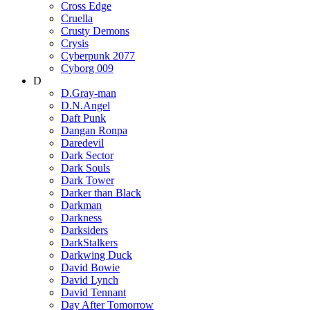
Cross Edge
Cruella
Crusty Demons
Crysis
Cyberpunk 2077
Cyborg 009
D
D.Gray-man
D.N.Angel
Daft Punk
Dangan Ronpa
Daredevil
Dark Sector
Dark Souls
Dark Tower
Darker than Black
Darkman
Darkness
Darksiders
DarkStalkers
Darkwing Duck
David Bowie
David Lynch
David Tennant
Day After Tomorrow