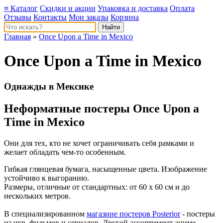
≡ Каталог
Скидки и акции
Упаковка и доставка
Оплата
Отзывы
Контакты
Мои заказы
Корзина
Главная
»
Once Upon a Time in Mexico
Once Upon a Time in Mexico
Однажды в Мексике
Неформатные постеры Once Upon a
Time in Mexico
Они для тех, кто не хочет ограничивать себя рамками и
желает обладать чем-то особенным.
Гибкая глянцевая бумага, насыщенные цвета. Изображение
устойчиво к выгоранию.
Размеры, отличные от стандартных: от 60 х 60 см и до
нескольких метров.
В специализированном
магазине постеров Posterior
- постеры
из игр, фильмов и сериалов. Другой ассортимент аниме-