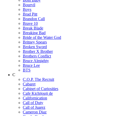
Boss Baby
Bourvil
Boys
Brad Pitt
Brandon Call
Brave 10
Break Blade
Breaking Bad
Bride of the Water God
Britney Spears
Broken Sword
Brother X Brother
Brothers Conflict
Bruce Almighty
Bruce Lee
BTS
C
C.O.P. The Recruit
Cabaret
Cabinet of Curiosities
Cafe Kichijouji de
Californication
Call of Duty
Call of Juarez
Cameron Diaz