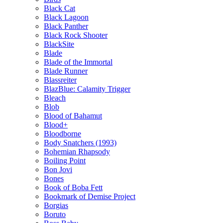
Black Cat
Black Lagoon
Black Panther
Black Rock Shooter
BlackSite
Blade
Blade of the Immortal
Blade Runner
Blassreiter
BlazBlue: Calamity Trigger
Bleach
Blob
Blood of Bahamut
Blood+
Bloodborne
Body Snatchers (1993)
Bohemian Rhapsody
Boiling Point
Bon Jovi
Bones
Book of Boba Fett
Bookmark of Demise Project
Borgias
Boruto