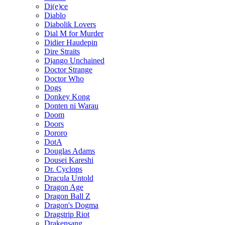
Di(e)ce
Diablo
Diabolik Lovers
Dial M for Murder
Didier Haudepin
Dire Straits
Django Unchained
Doctor Strange
Doctor Who
Dogs
Donkey Kong
Donten ni Warau
Doom
Doors
Dororo
DotA
Douglas Adams
Dousei Kareshi
Dr. Cyclops
Dracula Untold
Dragon Age
Dragon Ball Z
Dragon's Dogma
Dragstrip Riot
Drakensang