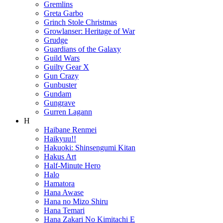
Gremlins
Greta Garbo
Grinch Stole Christmas
Growlanser: Heritage of War
Grudge
Guardians of the Galaxy
Guild Wars
Guilty Gear X
Gun Crazy
Gunbuster
Gundam
Gungrave
Gurren Lagann
H
Haibane Renmei
Haikyuu!!
Hakuoki: Shinsengumi Kitan
Hakus Art
Half-Minute Hero
Halo
Hamatora
Hana Awase
Hana no Mizo Shiru
Hana Temari
Hana Zakari No Kimitachi E