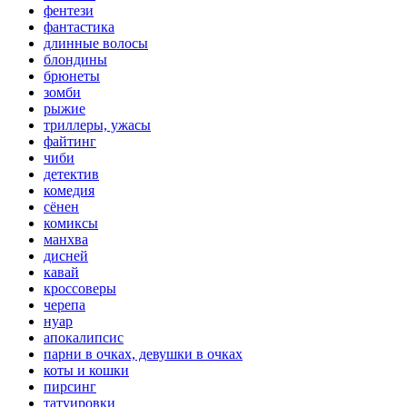
фентези
фантастика
длинные волосы
блондины
брюнеты
зомби
рыжие
триллеры, ужасы
файтинг
чиби
детектив
комедия
сёнен
комиксы
манхва
дисней
кавай
кроссоверы
черепа
нуар
апокалипсис
парни в очках, девушки в очках
коты и кошки
пирсинг
татуировки