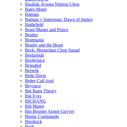
Basilisk: Kouga Ninpou Chou
Bates Motel
Batman
Batman v Superman: Dawn of Justice
Battlefield
Beast Master and Prince
Beatles
Beatmania
Beauty and the Beast
Beck: Mongolian Chop Squad
Beelzebub
Beetlejuice
Beguiled
Berserk
Bette Davis
Better Call Soul
Beyonce
Big Bang Theory
Big Eyes
BIGBANG
Bill Mumy
Bio-Booster Armor Guyver
Bionic Commando
Bioshock
Birds