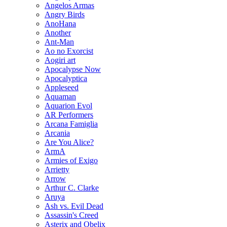
Angelos Armas
Angry Birds
AnoHana
Another
Ant-Man
Ao no Exorcist
Aogiri art
Apocalypse Now
Apocalyptica
Appleseed
Aquaman
Aquarion Evol
AR Performers
Arcana Famiglia
Arcania
Are You Alice?
ArmA
Armies of Exigo
Arrietty
Arrow
Arthur C. Clarke
Aruya
Ash vs. Evil Dead
Assassin's Creed
Asterix and Obelix