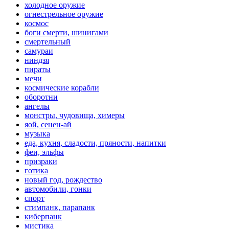
холодное оружие
огнестрельное оружие
космос
боги смерти, шинигами
смертельный
самураи
ниндзя
пираты
мечи
космические корабли
оборотни
ангелы
монстры, чудовища, химеры
яой, сенен-ай
музыка
еда, кухня, сладости, пряности, напитки
феи, эльфы
призраки
готика
новый год, рождество
автомобили, гонки
спорт
стимпанк, парапанк
киберпанк
мистика