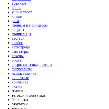
военные
броня
уши и хвост
клыки
рога
принцы и принцессы
клоуны
пришельцы
вестерн
ковбои
катастрофа
гангстеры
хакеры
огонь
ретро, классика, винтаж
сюрреализм
наука, техника
животные
криминал
сказка
значки
тетради и дневники
блокноты
открытки
магниты