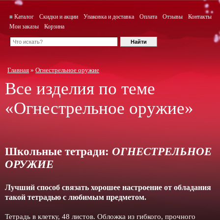
≡ Каталог
Скидки и акции
Упаковка и доставка
Оплата
Отзывы
Контакты
Мои заказы
Корзина
Главная
»
Огнестрельное оружие
Все изделия по теме
«Огнестрельное оружие»
Школьные тетради:
ОГНЕСТРЕЛЬНОЕ
ОРУЖИЕ
Лучший способ связать хорошее настроение от обладания
такой тетрадью c любимым предметом.
Тетрадь в клетку, 48 листов. Обложка из гибкого, прочного