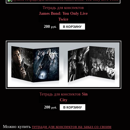
Тетрадь для конспектов
James Bond: You Only Live
Twice
200
В КОРЗИНУ
руб.
Тетрадь для конспектов
Sin
City
200
В КОРЗИНУ
руб.
Можно купить
тетради для конспектов на заказ со своим