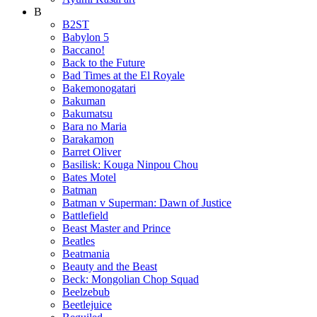
B
B2ST
Babylon 5
Baccano!
Back to the Future
Bad Times at the El Royale
Bakemonogatari
Bakuman
Bakumatsu
Bara no Maria
Barakamon
Barret Oliver
Basilisk: Kouga Ninpou Chou
Bates Motel
Batman
Batman v Superman: Dawn of Justice
Battlefield
Beast Master and Prince
Beatles
Beatmania
Beauty and the Beast
Beck: Mongolian Chop Squad
Beelzebub
Beetlejuice