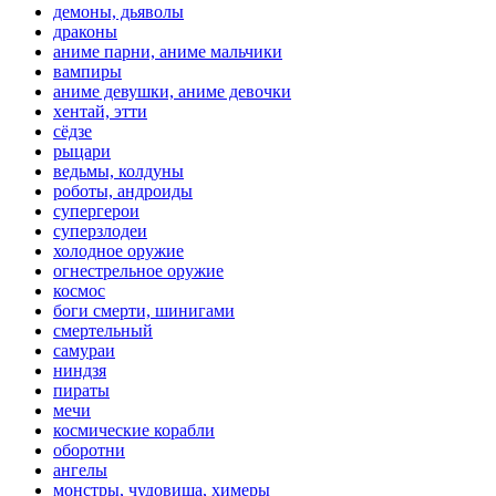
демоны, дьяволы
драконы
аниме парни, аниме мальчики
вампиры
аниме девушки, аниме девочки
хентай, этти
сёдзе
рыцари
ведьмы, колдуны
роботы, андроиды
супергерои
суперзлодеи
холодное оружие
огнестрельное оружие
космос
боги смерти, шинигами
смертельный
самураи
ниндзя
пираты
мечи
космические корабли
оборотни
ангелы
монстры, чудовища, химеры