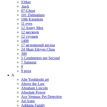
!Other
.hack
07-Ghost
101 Dalmatians
10th Kingdom
11 eyes
12 Angry Men
12 месяцев
12 стульев
1408
17 мгновений весны
24 Jikan Eikyou Chuu
300
5 Centimeters per Second
7 Samurai
9
9 рота
A
Abe Yoshitoshi art
Above the Law
Abraham Lincoln
Absolute Power
Ace Ventura: Pet Detective
Ad Astra
Addams Family