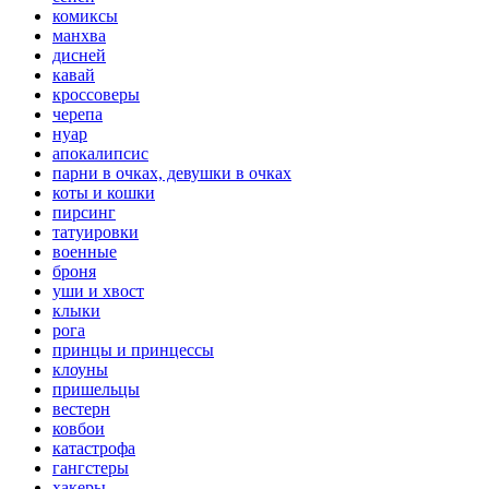
комиксы
манхва
дисней
кавай
кроссоверы
черепа
нуар
апокалипсис
парни в очках, девушки в очках
коты и кошки
пирсинг
татуировки
военные
броня
уши и хвост
клыки
рога
принцы и принцессы
клоуны
пришельцы
вестерн
ковбои
катастрофа
гангстеры
хакеры