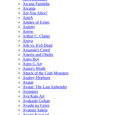
Arcana Famiglia
Arcania
Are You Alice?
ArmA
Armies of Exigo
Arrietty
Arrow
Arthur C. Clarke
Aruya
Ash vs. Evil Dead
Assassin's Creed
Asterix and Obelix
Astro Boy
Astro G Art
Asura's Wrath
Attack of the Crab Monsters
Audrey Hepburn
Avatar
Avatar: The Last Airbender
Avengers
Aya Kato Art
Ayakashi Gohan
Ayashi no Ceres
Ayatsuri Sakon
Ayumi Kasai art