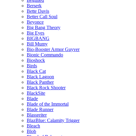
Beguiled
Berserk
Bette Davis
Better Call Soul
Beyonce
Big Bang Theory
Big Eyes
BIGBANG
Bill Mumy
Bio-Booster Armor Guyver
Bionic Commando
Bioshock
Birds
Black Cat
Black Lagoon
Black Panther
Black Rock Shooter
BlackSite
Blade
Blade of the Immortal
Blade Runner
Blassreiter
BlazBlue: Calamity Trigger
Bleach
Blob