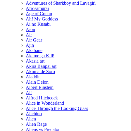
Adventures of Sharkboy and Lavagirl
Afrosamurai
Age of Conan
Ah! My Goddess
Ai no Kusabi
Aion
Air
Air Gear
Ajin
Akabane
Akame ga Kill!
Akasia art
Akira Banpai art
Akuma de Soro
Aladdin
Alain Delon
Albert Einstein
Alf
Alfred Hitchcock
Alice in Wonderland
Alice Through the Looking Glass
Alichino
Alien
Alien Rage
Aliens vs Predator