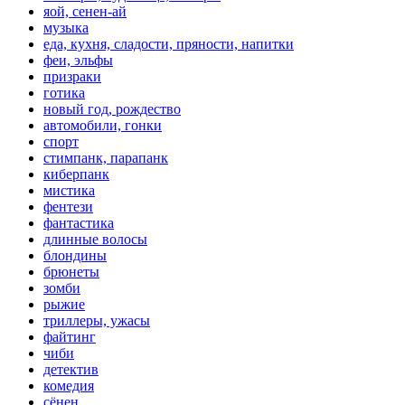
яой, сенен-ай
музыка
еда, кухня, сладости, пряности, напитки
феи, эльфы
призраки
готика
новый год, рождество
автомобили, гонки
спорт
стимпанк, парапанк
киберпанк
мистика
фентези
фантастика
длинные волосы
блондины
брюнеты
зомби
рыжие
триллеры, ужасы
файтинг
чиби
детектив
комедия
сёнен