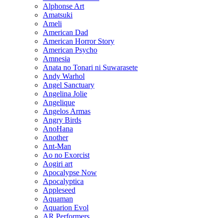
Alphonse Art
Amatsuki
Ameli
American Dad
American Horror Story
American Psycho
Amnesia
Anata no Tonari ni Suwarasete
Andy Warhol
Angel Sanctuary
Angelina Jolie
Angelique
Angelos Armas
Angry Birds
AnoHana
Another
Ant-Man
Ao no Exorcist
Aogiri art
Apocalypse Now
Apocalyptica
Appleseed
Aquaman
Aquarion Evol
AR Performers