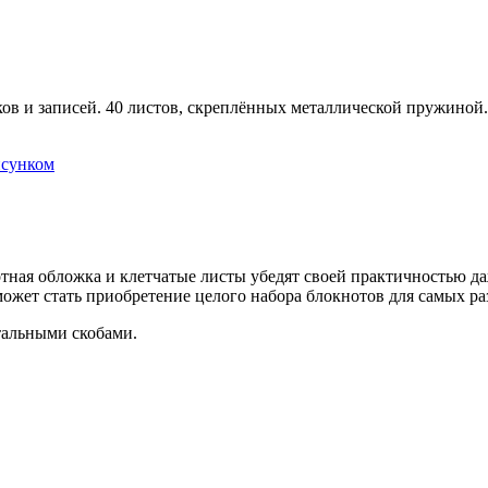
нков и записей. 40 листов, скреплённых металлической пружиной.
исунком
тная обложка и клетчатые листы убедят своей практичностью даж
ожет стать приобретение целого набора блокнотов для самых ра
тальными скобами.