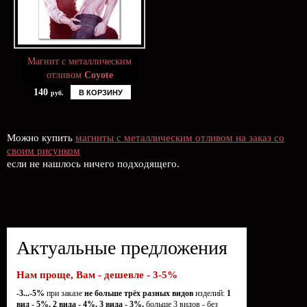
Магнит с металлическим
отливом
Coyote
140
В КОРЗИНУ
руб.
Можно купить
магниты с металлическим отливом на заказ со
своим рисунком
если не нашлось ничего подходящего.
Актуальные предложения
Нам проще, Вам - дешевле - 3-5%
-3...-5%
при заказе
не больше трёх разных видов
изделий:
1
вид - 5%, 2 вида - 4%, 3 вида - 3%,
больше 3 видов - без