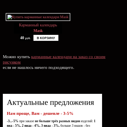
Карманный календарь
Mask
40
В КОРЗИНУ
руб.
Можно купить
карманные календари на заказ со своим
рисунком
если не нашлось ничего подходящего.
Актуальные предложения
Нам проще, Вам - дешевле - 3-5%
-3...-5%
при заказе
не больше трёх разных видов
изделий:
1
вид - 5%, 2 вида - 4%, 3 вида - 3%,
больше 3 видов - без