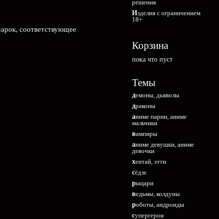
решения
Изделия с ограничением
18+
марок, соответствующее
Корзина
пока что пуст
Темы
демоны, дьяволы
драконы
аниме парни, аниме
мальчики
вампиры
аниме девушки, аниме
девочки
хентай, этти
сёдзе
рыцари
ведьмы, колдуны
роботы, андроиды
супергерои