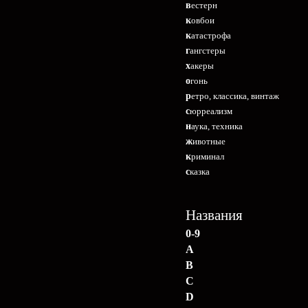
вестерн
ковбои
катастрофа
гангстеры
хакеры
огонь
ретро, классика, винтаж
сюрреализм
наука, техника
животные
криминал
сказка
Названия
0-9
A
B
C
D