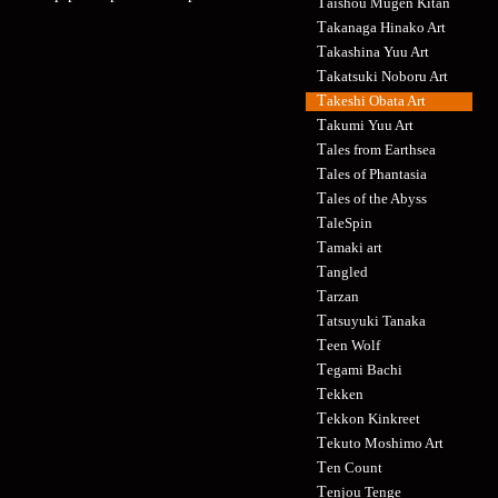
Taishou Mugen Kitan
Takanaga Hinako Art
Takashina Yuu Art
Takatsuki Noboru Art
Takeshi Obata Art
Takumi Yuu Art
Tales from Earthsea
Tales of Phantasia
Tales of the Abyss
TaleSpin
Tamaki art
Tangled
Tarzan
Tatsuyuki Tanaka
Teen Wolf
Tegami Bachi
Tekken
Tekkon Kinkreet
Tekuto Moshimo Art
Ten Count
Tenjou Tenge