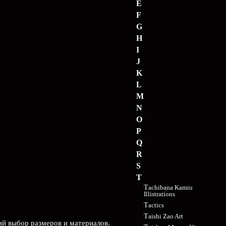
E
F
G
H
I
J
K
L
M
N
O
P
Q
R
S
T
Tachibana Kamiu
Illistrations
Tactics
Taishi Zao Art
ий выбор размеров и материалов.