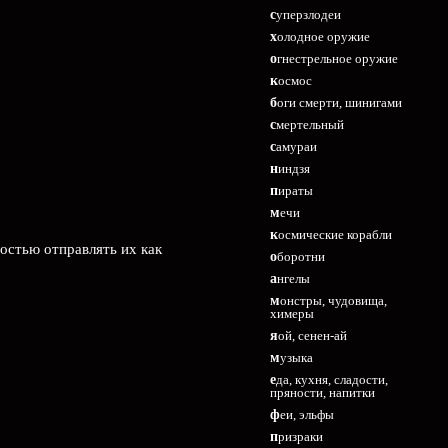
суперзлодеи
холодное оружие
огнестрельное оружие
космос
боги смерти, шинигами
смертельный
самураи
ниндзя
пираты
мечи
космические корабли
остью отправлять их как
оборотни
ангелы
монстры, чудовища,
химеры
яой, сенен-ай
музыка
еда, кухня, сладости,
пряности, напитки
феи, эльфы
призраки