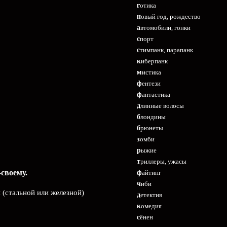
готика
новый год, рождество
автомобили, гонки
спорт
стимпанк, парапанк
киберпанк
мистика
фентези
фантастика
длинные волосы
блондины
брюнеты
зомби
рыжие
триллеры, ужасы
своему.
файтинг
чиби
 (стальной или железной)
детектив
комедия
сёнен