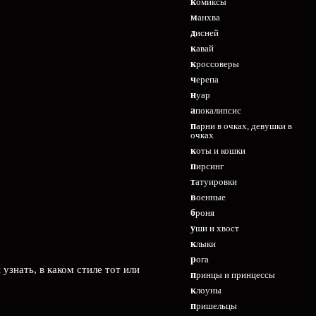
комиксы
манхва
дисней
кавай
кроссоверы
черепа
нуар
апокалипсис
парни в очках, девушки в
очках
коты и кошки
пирсинг
татуировки
военные
броня
уши и хвост
клыки
рога
узнать, в каком стиле тот или
принцы и принцессы
клоуны
пришельцы