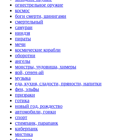
огнестрельное оружие
космос
боги смерти, шинигами
смертельный
самураи
ниндзя
пираты
мечи
космические корабли
оборотни
ангелы
монстры, чудовища, химеры
яой, сенен-ай
музыка
еда, кухня, сладости, пряности, напитки
феи, эльфы
призраки
готика
новый год, рождество
автомобили, гонки
спорт
стимпанк, парапанк
киберпанк
мистика
фентези