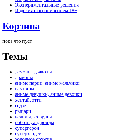
Экспериментальные решения
Изделия с ограничением 18+
Корзина
пока что пуст
Темы
демоны, дьяволы
драконы
аниме парни, аниме мальчики
вампиры
аниме девушки, аниме девочки
хентай, этти
сёдзе
рыцари
ведьмы, колдуны
роботы, андроиды
супергерои
суперзлодеи
холодное оружие