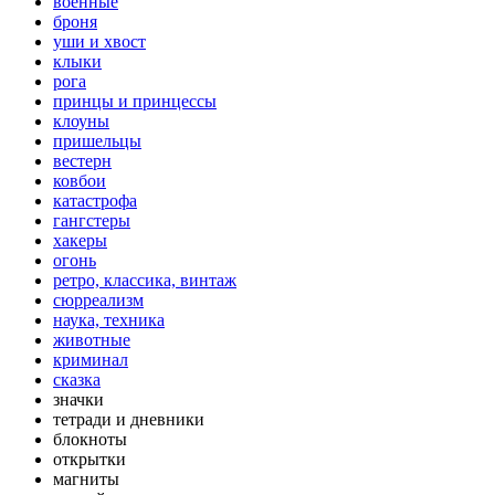
военные
броня
уши и хвост
клыки
рога
принцы и принцессы
клоуны
пришельцы
вестерн
ковбои
катастрофа
гангстеры
хакеры
огонь
ретро, классика, винтаж
сюрреализм
наука, техника
животные
криминал
сказка
значки
тетради и дневники
блокноты
открытки
магниты