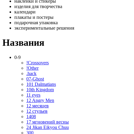
наклейки и стикеры
изделия для творчества
календари
плакаты и постеры
подарочная упаковка
экспериментальные решения
Названия
0-9
!Crossovers
!Other
.hack
07-Ghost
101 Dalmatians
10th Kingdom
11 eyes
12 Angry Men
12 месяцев
12 стульев
1408
17 мгновений весны
24 Jikan Eikyou Chuu
300