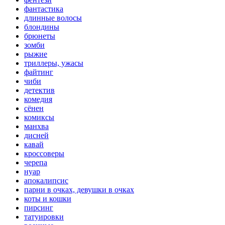
фантастика
длинные волосы
блондины
брюнеты
зомби
рыжие
триллеры, ужасы
файтинг
чиби
детектив
комедия
сёнен
комиксы
манхва
дисней
кавай
кроссоверы
черепа
нуар
апокалипсис
парни в очках, девушки в очках
коты и кошки
пирсинг
татуировки