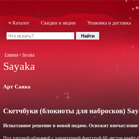
≡ Каталог
Скидки и акции
Упаковка и доставка
Главная
»
Sayaka
Sayaka
Арт Саяка
Скетчбуки (блокноты для набросков) Sa
Испытанное решение в новой подаче. Освежит впечатление 
Под плотной обложкой с характерной фактурой 60 листов крафт-б