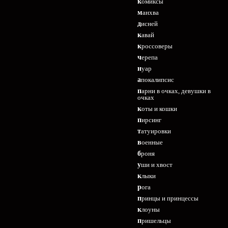
комиксы
манхва
дисней
кавай
кроссоверы
черепа
нуар
апокалипсис
парни в очках, девушки в
очках
коты и кошки
пирсинг
татуировки
военные
броня
уши и хвост
клыки
рога
принцы и принцессы
клоуны
пришельцы