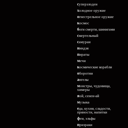
суперзлодеи
холодное оружие
огнестрельное оружие
космос
боги смерти, шинигами
смертельный
самураи
ниндзя
пираты
мечи
космические корабли
оборотни
ангелы
монстры, чудовища,
химеры
яой, сенен-ай
музыка
еда, кухня, сладости,
пряности, напитки
феи, эльфы
призраки