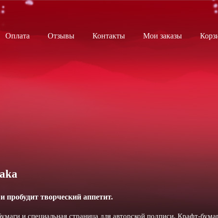
Оплата
Отзывы
Контакты
Мои заказы
Корз
yaka
и пробудит творческий аппетит.
умаги и специальная страница для авторской подписи. Крафт-бума