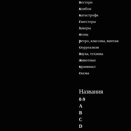
вестерн
ковбои
катастрофа
гангстеры
хакеры
огонь
ретро, классика, винтаж
сюрреализм
наука, техника
животные
криминал
сказка
Названия
0-9
A
B
C
D