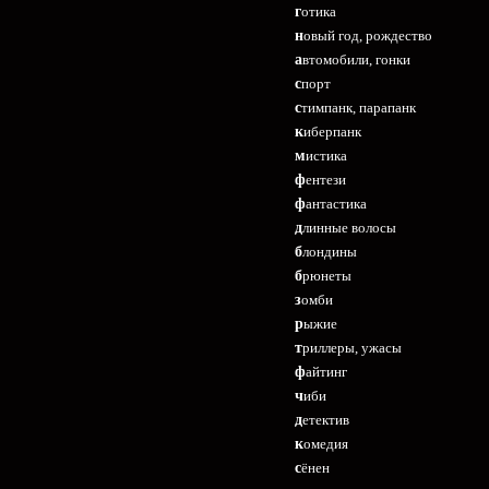
готика
новый год, рождество
автомобили, гонки
спорт
стимпанк, парапанк
киберпанк
мистика
фентези
фантастика
длинные волосы
блондины
брюнеты
зомби
рыжие
триллеры, ужасы
файтинг
чиби
детектив
комедия
сёнен