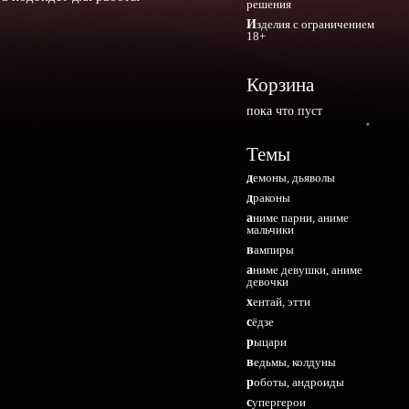
решения
Изделия с ограничением
18+
Корзина
пока что пуст
Темы
демоны, дьяволы
драконы
аниме парни, аниме
мальчики
вампиры
аниме девушки, аниме
девочки
хентай, этти
сёдзе
рыцари
ведьмы, колдуны
роботы, андроиды
супергерои