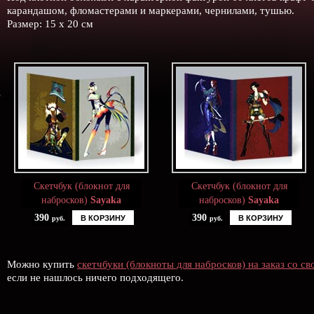
карандашом, фломастерами и маркерами, чернилами, тушью.
Размер: 15 х 20 см
Скетчбук (блокнот для
Скетчбук (блокнот для
набросков)
Sayaka
набросков)
Sayaka
390
390
В КОРЗИНУ
В КОРЗИНУ
руб.
руб.
Можно купить
скетчбуки (блокноты для набросков) на заказ со с
если не нашлось ничего подходящего.