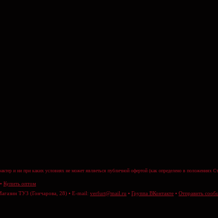
актер и ни при каких условиях не может являеться публичной офертой (как определено в положениях Ст
•
Купить оптом
Магазин ТУЗ (Гончарова, 28) • E-mail:
verfurt@mail.ru
•
Группа ВКонтакте
•
Отправить сооб