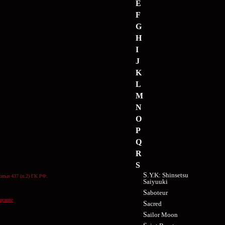
E
F
G
H
I
J
K
L
M
N
O
P
Q
R
S
S.Y.K: Shinsetsu
атьи 437 (п.2) ГК РФ.
Saiyuuki
Saboteur
щение
Sacred
Sailor Moon