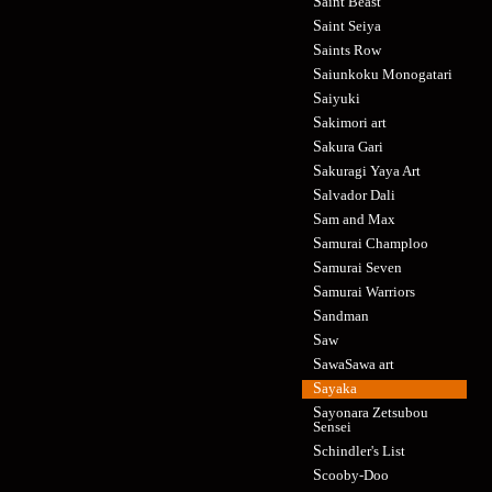
Saint Beast
Saint Seiya
Saints Row
Saiunkoku Monogatari
Saiyuki
Sakimori art
Sakura Gari
Sakuragi Yaya Art
Salvador Dali
Sam and Max
Samurai Champloo
Samurai Seven
Samurai Warriors
Sandman
Saw
SawaSawa art
Sayaka
Sayonara Zetsubou
Sensei
Schindler's List
Scooby-Doo