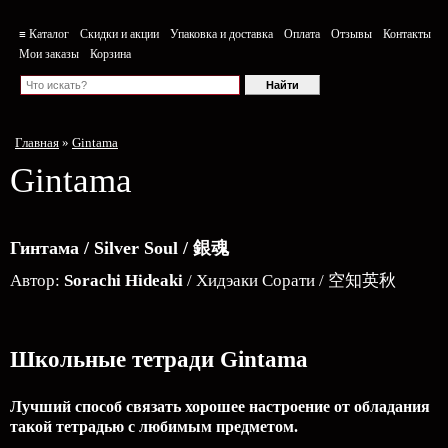
≡ Каталог
Скидки и акции
Упаковка и доставка
Оплата
Отзывы
Контакты
Мои заказы
Корзина
Главная
»
Gintama
Gintama
Гинтама / Silver Soul / 銀魂
Автор:
Sorachi Hideaki
/ Хидэаки Сорати / 空知英秋
Школьные тетради Gintama
Лучший способ связать хорошее настроение от обладания
такой тетрадью c любимым предметом.