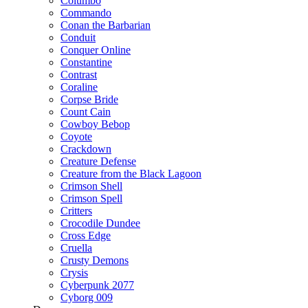
Columbo
Commando
Conan the Barbarian
Conduit
Conquer Online
Constantine
Contrast
Coraline
Corpse Bride
Count Cain
Cowboy Bebop
Coyote
Crackdown
Creature Defense
Creature from the Black Lagoon
Crimson Shell
Crimson Spell
Critters
Crocodile Dundee
Cross Edge
Cruella
Crusty Demons
Crysis
Cyberpunk 2077
Cyborg 009