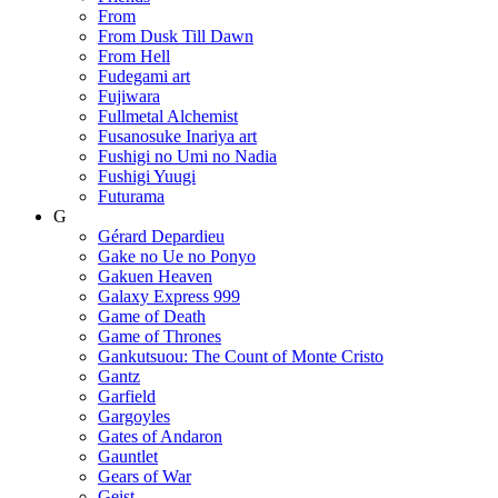
From
From Dusk Till Dawn
From Hell
Fudegami art
Fujiwara
Fullmetal Alchemist
Fusanosuke Inariya art
Fushigi no Umi no Nadia
Fushigi Yuugi
Futurama
G
Gérard Depardieu
Gake no Ue no Ponyo
Gakuen Heaven
Galaxy Express 999
Game of Death
Game of Thrones
Gankutsuou: The Count of Monte Cristo
Gantz
Garfield
Gargoyles
Gates of Andaron
Gauntlet
Gears of War
Geist