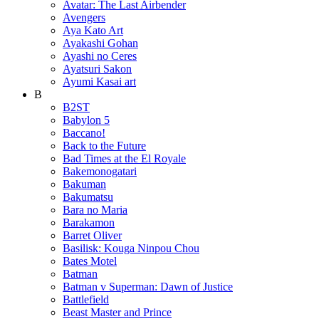
Avatar: The Last Airbender
Avengers
Aya Kato Art
Ayakashi Gohan
Ayashi no Ceres
Ayatsuri Sakon
Ayumi Kasai art
B
B2ST
Babylon 5
Baccano!
Back to the Future
Bad Times at the El Royale
Bakemonogatari
Bakuman
Bakumatsu
Bara no Maria
Barakamon
Barret Oliver
Basilisk: Kouga Ninpou Chou
Bates Motel
Batman
Batman v Superman: Dawn of Justice
Battlefield
Beast Master and Prince