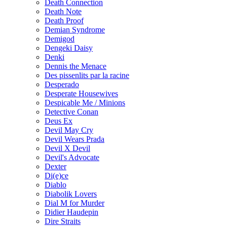
Death Connection
Death Note
Death Proof
Demian Syndrome
Demigod
Dengeki Daisy
Denki
Dennis the Menace
Des pissenlits par la racine
Desperado
Desperate Housewives
Despicable Me / Minions
Detective Conan
Deus Ex
Devil May Cry
Devil Wears Prada
Devil X Devil
Devil's Advocate
Dexter
Di(e)ce
Diablo
Diabolik Lovers
Dial M for Murder
Didier Haudepin
Dire Straits