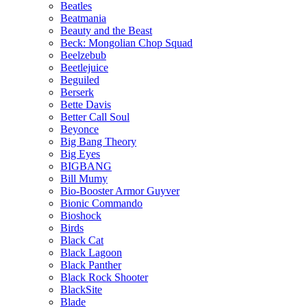
Beatles
Beatmania
Beauty and the Beast
Beck: Mongolian Chop Squad
Beelzebub
Beetlejuice
Beguiled
Berserk
Bette Davis
Better Call Soul
Beyonce
Big Bang Theory
Big Eyes
BIGBANG
Bill Mumy
Bio-Booster Armor Guyver
Bionic Commando
Bioshock
Birds
Black Cat
Black Lagoon
Black Panther
Black Rock Shooter
BlackSite
Blade