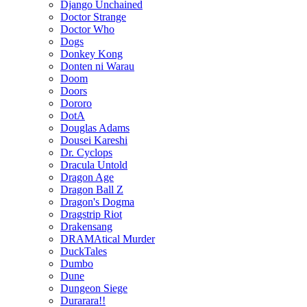
Django Unchained
Doctor Strange
Doctor Who
Dogs
Donkey Kong
Donten ni Warau
Doom
Doors
Dororo
DotA
Douglas Adams
Dousei Kareshi
Dr. Cyclops
Dracula Untold
Dragon Age
Dragon Ball Z
Dragon's Dogma
Dragstrip Riot
Drakensang
DRAMAtical Murder
DuckTales
Dumbo
Dune
Dungeon Siege
Durarara!!