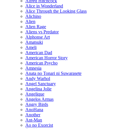
Alfred Hitchcock
Alice in Wonderland
Alice Through the Looking Glass
Alichino
Alien
Alien Rage
Aliens vs Predator
Alphonse Art
Amatsuki
Ameli
American Dad
American Horror Story
American Psycho
Amnesia
Anata no Tonari ni Suwarasete
Andy Warhol
Angel Sanctuary
Angelina Jolie
Angelique
Angelos Armas
Angry Birds
AnoHana
Another
Ant-Man
Ao no Exorcist