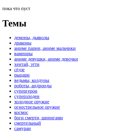
пока что пуст
Темы
демоны, дьяволы
драконы
аниме парни, аниме мальчики
вампиры
аниме девушки, аниме девочки
хентай, этти
сёдзе
рыцари
ведьмы, колдуны
роботы, андроиды
супергерои
суперзлодеи
холодное оружие
огнестрельное оружие
космос
боги смерти, шинигами
смертельный
самураи