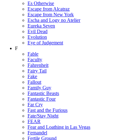
Es Otherwise
Escape from Alcatraz
Escape from New York
Escha and Logy no Atelier
Eureka Seven
Evil Dead
Evolution
Eye of Judgement
F
Fable
Faculty
Fahrenheit
Fairy Tail
Fake
Fallout
Family Guy
Fantastic Beasts
Fantastic Four
Far Cry
Fast and the Furious
Fate/Stay Night
FEAR
Fear and Loathing in Las Vegas
Fernandel
Fertile Ground