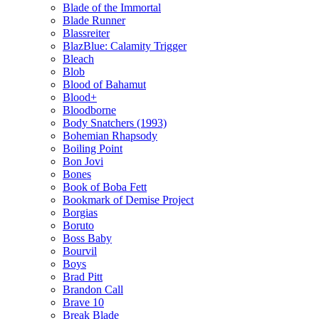
Blade of the Immortal
Blade Runner
Blassreiter
BlazBlue: Calamity Trigger
Bleach
Blob
Blood of Bahamut
Blood+
Bloodborne
Body Snatchers (1993)
Bohemian Rhapsody
Boiling Point
Bon Jovi
Bones
Book of Boba Fett
Bookmark of Demise Project
Borgias
Boruto
Boss Baby
Bourvil
Boys
Brad Pitt
Brandon Call
Brave 10
Break Blade