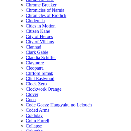
Chrome Breaker
Chronicles of Narnia
Chronicles of Riddick
Cinderella
Cities in Motion
Citizen Kane
City of Heroes
City of Villians
Clannad
Clark Gable
Claudia Schiffer
Claymore
Cleopatra
Clifford Simak
Clint Eastwood
Clock Zero
Clockwork Orange
Clover
Coco
Code Geass: Hangyaku no Lelouch
Coded Arms
Coldplay
Colin Farrell
Collapse