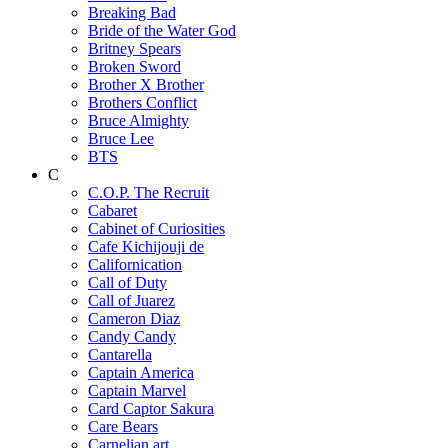
Breaking Bad
Bride of the Water God
Britney Spears
Broken Sword
Brother X Brother
Brothers Conflict
Bruce Almighty
Bruce Lee
BTS
C
C.O.P. The Recruit
Cabaret
Cabinet of Curiosities
Cafe Kichijouji de
Californication
Call of Duty
Call of Juarez
Cameron Diaz
Candy Candy
Cantarella
Captain America
Captain Marvel
Card Captor Sakura
Care Bears
Carnelian art