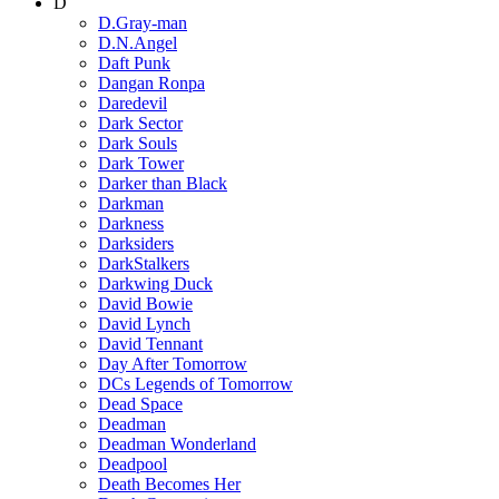
D
D.Gray-man
D.N.Angel
Daft Punk
Dangan Ronpa
Daredevil
Dark Sector
Dark Souls
Dark Tower
Darker than Black
Darkman
Darkness
Darksiders
DarkStalkers
Darkwing Duck
David Bowie
David Lynch
David Tennant
Day After Tomorrow
DCs Legends of Tomorrow
Dead Space
Deadman
Deadman Wonderland
Deadpool
Death Becomes Her