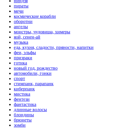
ниндзя
пираты
мечи
космические корабли
оборотни
ангелы
монстры, чудовища, химеры
яой, сенен-ай
музыка
еда, кухня, сладости, пряности, напитки
феи, эльфы
призраки
готика
новый год, рождество
автомобили, гонки
спорт
стимпанк, парапанк
киберпанк
мистика
фентези
фантастика
длинные волосы
блондины
брюнеты
зомби