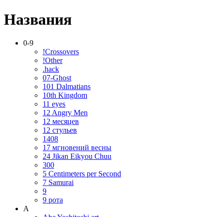
Названия
0-9
!Crossovers
!Other
.hack
07-Ghost
101 Dalmatians
10th Kingdom
11 eyes
12 Angry Men
12 месяцев
12 стульев
1408
17 мгновений весны
24 Jikan Eikyou Chuu
300
5 Centimeters per Second
7 Samurai
9
9 рота
A