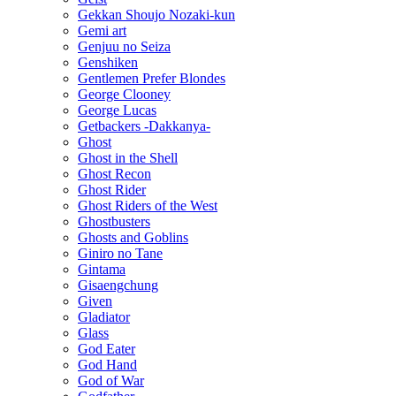
Gekkan Shoujo Nozaki-kun
Gemi art
Genjuu no Seiza
Genshiken
Gentlemen Prefer Blondes
George Clooney
George Lucas
Getbackers -Dakkanya-
Ghost
Ghost in the Shell
Ghost Recon
Ghost Rider
Ghost Riders of the West
Ghostbusters
Ghosts and Goblins
Giniro no Tane
Gintama
Gisaengchung
Given
Gladiator
Glass
God Eater
God Hand
God of War