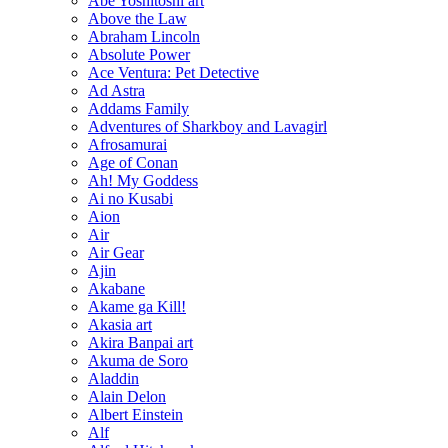
Abe Yoshitoshi art
Above the Law
Abraham Lincoln
Absolute Power
Ace Ventura: Pet Detective
Ad Astra
Addams Family
Adventures of Sharkboy and Lavagirl
Afrosamurai
Age of Conan
Ah! My Goddess
Ai no Kusabi
Aion
Air
Air Gear
Ajin
Akabane
Akame ga Kill!
Akasia art
Akira Banpai art
Akuma de Soro
Aladdin
Alain Delon
Albert Einstein
Alf