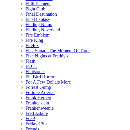
Fifth Element
Fight Club
Final Destination
Final Fantasy
Finding Nemo
Finding Neverland
Fire Emblem
Fire King
Firefox
First Squad: The Moment Of Truth
Five Nights at Freddy's
Flash
FLCL
Flintstones
Flu Bird Horror
For A Few Dollars More
Forrest Gump
Fortune Arterial
Frank Herbert
Frankenstein
Frankenweenie
Fred Astaire
Free!
Friday 13th
Friends