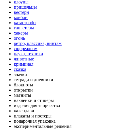
клоуны
пришельцы
вестерн
ковбои
катастрофа
гангстеры
хакеры
огонь
ретро, классика, винтаж
сюрреализм
наука, техника
животные
криминал
сказка
значки
тетради и дневники
блокноты
открытки
магниты
наклейки и стикеры
изделия для творчества
календари
плакаты и постеры
подарочная упаковка
экспериментальные решения