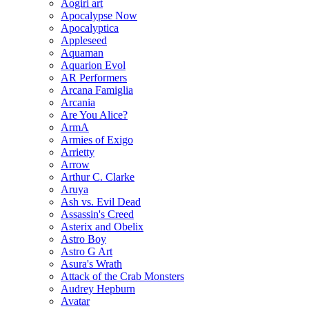
Aogiri art
Apocalypse Now
Apocalyptica
Appleseed
Aquaman
Aquarion Evol
AR Performers
Arcana Famiglia
Arcania
Are You Alice?
ArmA
Armies of Exigo
Arrietty
Arrow
Arthur C. Clarke
Aruya
Ash vs. Evil Dead
Assassin's Creed
Asterix and Obelix
Astro Boy
Astro G Art
Asura's Wrath
Attack of the Crab Monsters
Audrey Hepburn
Avatar