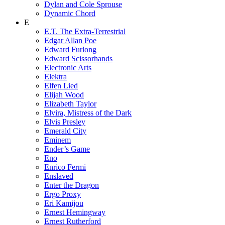
Dylan and Cole Sprouse
Dynamic Chord
E
E.T. The Extra-Terrestrial
Edgar Allan Poe
Edward Furlong
Edward Scissorhands
Electronic Arts
Elektra
Elfen Lied
Elijah Wood
Elizabeth Taylor
Elvira, Mistress of the Dark
Elvis Presley
Emerald City
Eminem
Ender’s Game
Eno
Enrico Fermi
Enslaved
Enter the Dragon
Ergo Proxy
Eri Kamijou
Ernest Hemingway
Ernest Rutherford