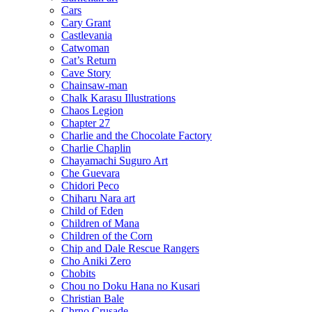
Cars
Cary Grant
Castlevania
Catwoman
Cat’s Return
Cave Story
Chainsaw-man
Chalk Karasu Illustrations
Chaos Legion
Chapter 27
Charlie and the Chocolate Factory
Charlie Chaplin
Chayamachi Suguro Art
Che Guevara
Chidori Peco
Chiharu Nara art
Child of Eden
Children of Mana
Children of the Corn
Chip and Dale Rescue Rangers
Cho Aniki Zero
Chobits
Chou no Doku Hana no Kusari
Christian Bale
Chrno Crusade