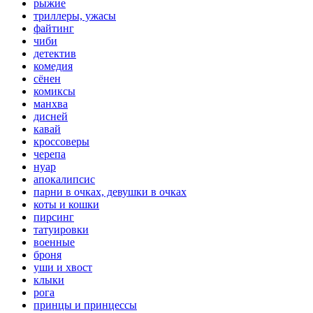
рыжие
триллеры, ужасы
файтинг
чиби
детектив
комедия
сёнен
комиксы
манхва
дисней
кавай
кроссоверы
черепа
нуар
апокалипсис
парни в очках, девушки в очках
коты и кошки
пирсинг
татуировки
военные
броня
уши и хвост
клыки
рога
принцы и принцессы