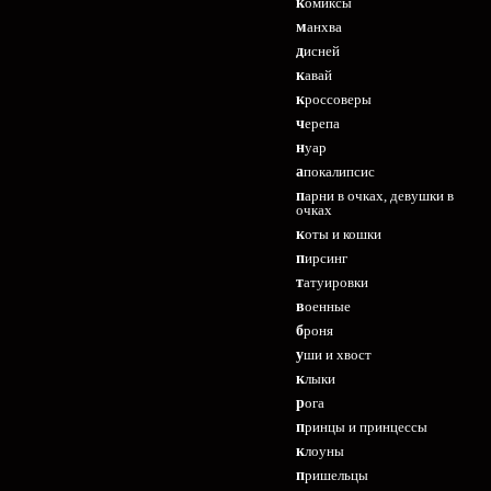
комиксы
манхва
дисней
кавай
кроссоверы
черепа
нуар
апокалипсис
парни в очках, девушки в
очках
коты и кошки
пирсинг
татуировки
военные
броня
уши и хвост
клыки
рога
принцы и принцессы
клоуны
пришельцы