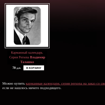
Карманный календарь.
Серия Persona
Владимир
Талашко
70
В КОРЗИНУ
руб.
Можно купить
карманные календари. серия persona на заказ со с
если не нашлось ничего подходящего.