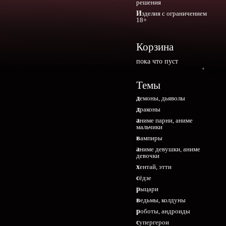
решения
Изделия с ограничением
18+
Корзина
пока что пуст
Темы
демоны, дьяволы
драконы
аниме парни, аниме
мальчики
вампиры
аниме девушки, аниме
девочки
хентай, этти
сёдзе
рыцари
ведьмы, колдуны
роботы, андроиды
супергерои