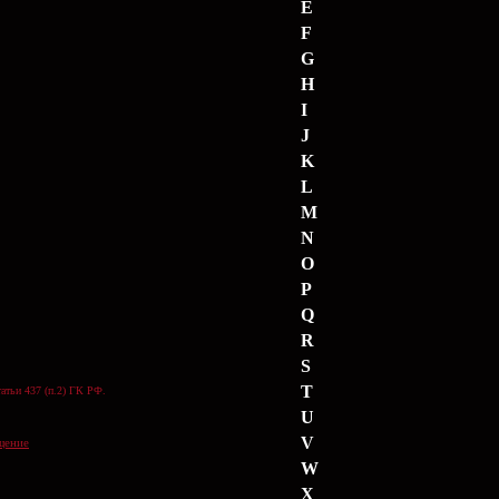
E
F
G
H
I
J
K
L
M
N
O
P
Q
R
S
T
атьи 437 (п.2) ГК РФ.
U
V
щение
W
X