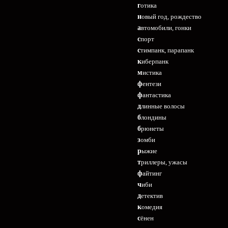
готика
новый год, рождество
автомобили, гонки
спорт
стимпанк, парапанк
киберпанк
мистика
фентези
фантастика
длинные волосы
блондины
брюнеты
зомби
рыжие
триллеры, ужасы
файтинг
чиби
детектив
комедия
сёнен