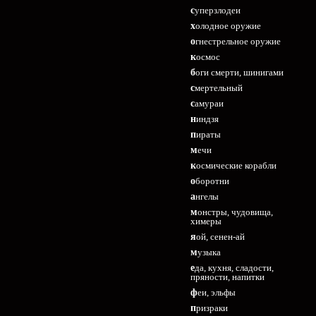
суперзлодеи
холодное оружие
огнестрельное оружие
космос
боги смерти, шинигами
смертельный
самураи
ниндзя
пираты
мечи
космические корабли
оборотни
ангелы
монстры, чудовища,
химеры
яой, сенен-ай
музыка
еда, кухня, сладости,
пряности, напитки
феи, эльфы
призраки