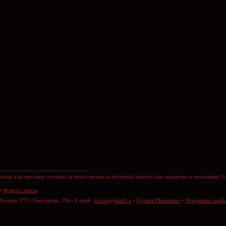
актер и ни при каких условиях не может являеться публичной офертой (как определено в положениях Ст
•
Купить оптом
Магазин ТУЗ (Гончарова, 28) • E-mail:
verfurt@mail.ru
•
Группа ВКонтакте
•
Отправить сооб