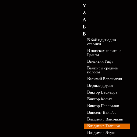
Y
Z
А
Б
В
В бой идут одни
старики
В поисках капитана
Гранта
Валентин Гафт
Вампиры средней
полосы
Василий Верещагин
Верные друзья
Виктор Васнецов
Виктор Косых
Виктор Перевалов
Винсент Ван Гог
Владимир Высоцкий
Владимир Талашко
Владимир Этуш