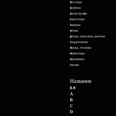
вестерн
ковбои
катастрофа
гангстеры
хакеры
огонь
ретро, классика, винтаж
сюрреализм
наука, техника
животные
криминал
сказка
Названия
0-9
A
B
C
D