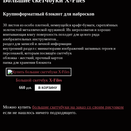
Большие скетчбуки X-Files
Крупноформатный блокнот для набросков
30 листов из особо плотной, немнущейся крафт-бумаги, скреплённых
золотистой металлической пружиной. Их шероховатая и хорошо
впитывающая влагу поверхность походит для целого ряда
изобразительных инструментов...
раздел для записей и личной информации
внутренний раздел с миниатюрами изображений заглавных героев и
персонажей, которым посвящён скетчбук
обложка - жесткий, прочный картон
папка для хранения блокнота
Большой скетчбук
X-Files
660
В КОРЗИНУ
руб.
Можно купить
большие скетчбуки на заказ со своим рисунком
если не нашлось ничего подходящего.