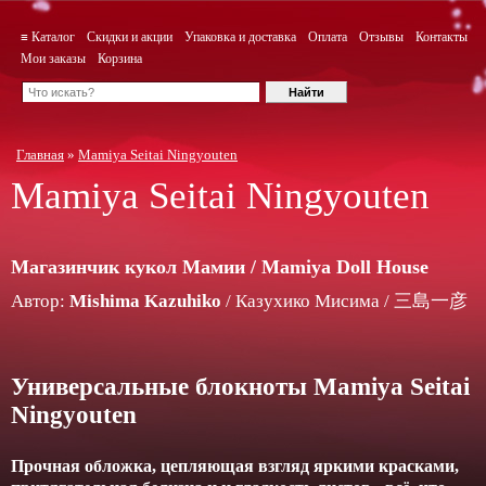
≡ Каталог
Скидки и акции
Упаковка и доставка
Оплата
Отзывы
Контакты
Мои заказы
Корзина
Главная
»
Mamiya Seitai Ningyouten
Mamiya Seitai Ningyouten
Магазинчик кукол Мамии / Mamiya Doll House
Автор:
Mishima Kazuhiko
/ Казухико Мисима / 三島一彦
Универсальные блокноты Mamiya Seitai
Ningyouten
Прочная обложка, цепляющая взгляд яркими красками,