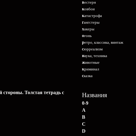
вестерн
ковбои
катастрофа
гангстеры
хакеры
огонь
ретро, классика, винтаж
сюрреализм
наука, техника
животные
криминал
сказка
й стороны. Толстая тетрадь с
Названия
0-9
A
B
C
D