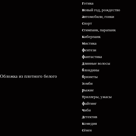
готика
новый год, рождество
автомобили, гонки
спорт
стимпанк, парапанк
киберпанк
мистика
фентези
фантастика
длинные волосы
блондины
 Обложка из плотного белого
брюнеты
зомби
рыжие
триллеры, ужасы
файтинг
чиби
детектив
комедия
сёнен