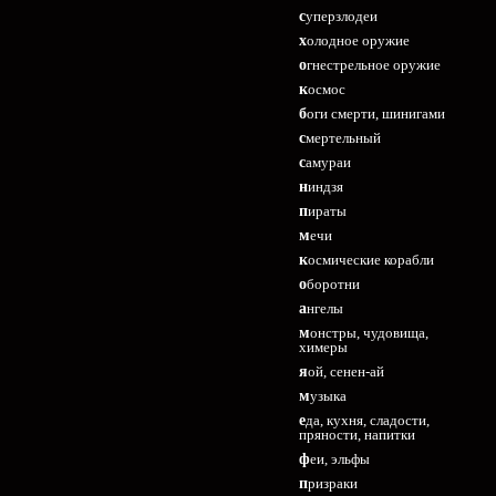
суперзлодеи
холодное оружие
огнестрельное оружие
космос
боги смерти, шинигами
смертельный
самураи
ниндзя
пираты
мечи
космические корабли
оборотни
ангелы
монстры, чудовища,
химеры
яой, сенен-ай
музыка
еда, кухня, сладости,
пряности, напитки
феи, эльфы
призраки