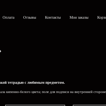
Оплата
Отзывы
Контакты
Мои заказы
Корз
»
такой тетрадью c любимым предметом.
иала кипенно-белого цвета; поле для подписи на внутренней сторон