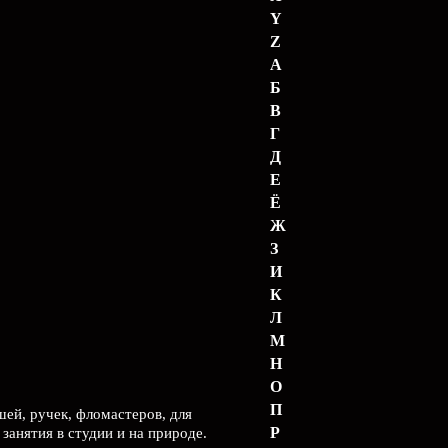
Y
Z
А
Б
В
Г
Д
Е
Ё
Ж
З
И
К
Л
М
Н
О
П
шей, ручек, фломастеров, для
Р
занятия в студии и на природе.