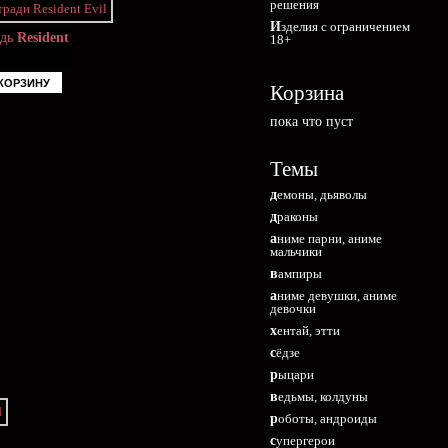
решения
Изделия с ограничением
адь
Resident
18+
КОРЗИНУ
Корзина
пока что пуст
Темы
демоны, дьяволы
драконы
аниме парни, аниме
мальчики
вампиры
аниме девушки, аниме
девочки
хентай, этти
сёдзе
рыцари
ведьмы, колдуны
роботы, андроиды
супергерои