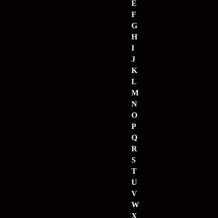
E
F
G
H
I
J
K
L
M
N
O
P
Q
R
S
T
U
V
W
X