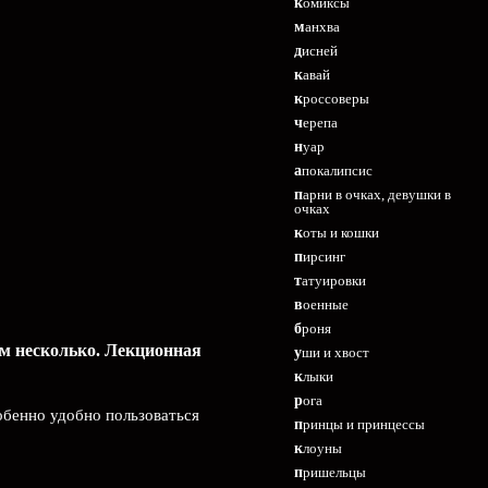
комиксы
манхва
дисней
кавай
кроссоверы
черепа
нуар
апокалипсис
парни в очках, девушки в
очках
коты и кошки
пирсинг
татуировки
военные
броня
ем несколько. Лекционная
уши и хвост
клыки
рога
обенно удобно пользоваться
принцы и принцессы
клоуны
пришельцы