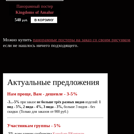
Панорамный постер
Kingdoms of Amalur
540
В КОРЗИНУ
руб.
Можно купить
панорамные постеры на заказ со своим рисунком
если не нашлось ничего подходящего.
Актуальные предложения
Нам проще, Вам - дешевле - 3-5%
-3...-5%
при заказе
не больше трёх разных видов
изделий:
1
вид - 5%, 2 вида - 4%, 3 вида - 3%,
больше 3 видов - без
скидки. (Только для заказов от 900 руб.)
Участникам группы - 5%
-5%
всем членам сообщества
Kunstkam ВКонтакте