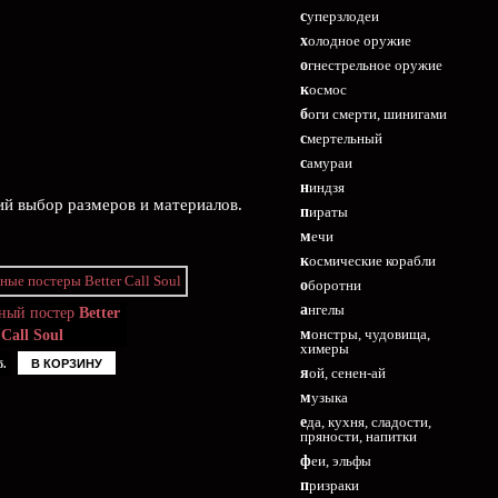
суперзлодеи
холодное оружие
огнестрельное оружие
космос
боги смерти, шинигами
смертельный
самураи
ниндзя
ий выбор размеров и материалов.
пираты
мечи
космические корабли
оборотни
ангелы
ный постер
Better
монстры, чудовища,
Call Soul
химеры
В КОРЗИНУ
б.
яой, сенен-ай
музыка
еда, кухня, сладости,
пряности, напитки
феи, эльфы
призраки