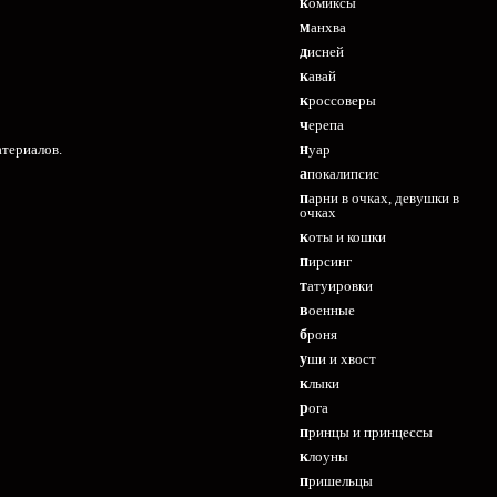
комиксы
манхва
дисней
кавай
кроссоверы
черепа
атериалов.
нуар
апокалипсис
парни в очках, девушки в
очках
коты и кошки
пирсинг
татуировки
военные
броня
уши и хвост
клыки
рога
принцы и принцессы
клоуны
пришельцы