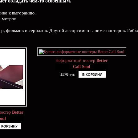
лает обладать чем-то особенным.
чиво к выгоранию.
х метров.
гр, фильмов и сериалов. Другой ассортимент аниме-постеров. Гибк
Неформатный постер
Better
Call Soul
1170
В КОРЗИНУ
руб.
постер
Better
Soul
В КОРЗИНУ