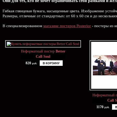
Они для тех, кто не хочет ограничивать себя рамками и же
Гибкая глянцевая бумага, насыщенные цвета. Изображение устой
Размеры, отличные от стандартных: от 60 х 60 см и до нескольки
В специализированном
магазине постеров Posterior
- постеры из и
Неформатный постер
Better
Call Soul
820
В КОРЗИНУ
руб.
Неформатный 
Call 
1170
руб.