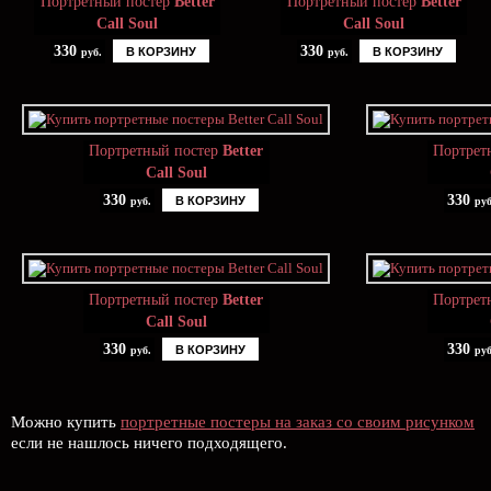
Портретный постер
Better
Портретный постер
Better
Call Soul
Call Soul
330
330
В КОРЗИНУ
В КОРЗИНУ
руб.
руб.
Портретный постер
Better
Портрет
Call Soul
330
330
В КОРЗИНУ
руб.
руб
Портретный постер
Better
Портрет
Call Soul
330
330
В КОРЗИНУ
руб.
руб
Можно купить
портретные постеры на заказ со своим рисунком
если не нашлось ничего подходящего.