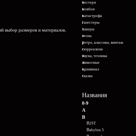
вестерн
ковбои
катастрофа
гангстеры
хакеры
ий выбор размеров и материалов.
огонь
ретро, классика, винтаж
сюрреализм
наука, техника
животные
криминал
сказка
Названия
0-9
A
B
B2ST
Babylon 5