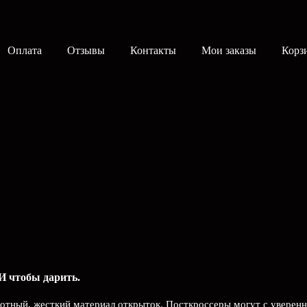
Оплата
Отзывы
Контакты
Мои заказы
Корз
И чтобы дарить.
Плотный, жесткий материал открыток. Посткроссеры могут с уверенн