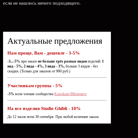
если не нашлось ничего подходящего.
Актуальные предложения
Нам проще, Вам - дешевле - 3-5%
-3...-5%
при заказе
не больше трёх разных видов
изделий:
1
вид - 5%, 2 вида - 4%, 3 вида - 3%,
больше 3 видов - без
скидки. (Только для заказов от 900 руб.)
Участникам группы - 5%
-5%
всем членам сообщества
Kunstkam ВКонтакте
На все изделия Studio Ghibli - 10%
До 12 часов ночи 30 сентября. При любой величине заказа