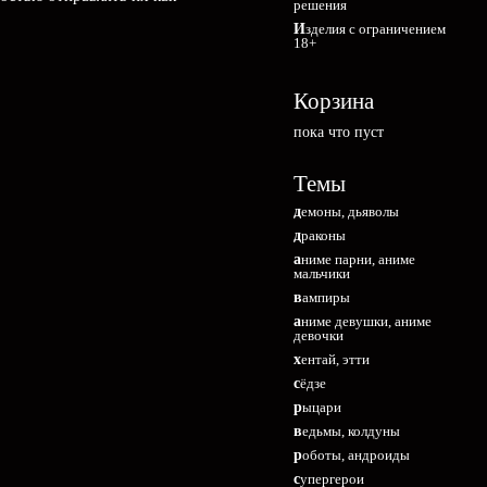
решения
Изделия с ограничением
18+
Корзина
пока что пуст
Темы
демоны, дьяволы
драконы
аниме парни, аниме
мальчики
вампиры
аниме девушки, аниме
девочки
хентай, этти
сёдзе
рыцари
ведьмы, колдуны
роботы, андроиды
супергерои