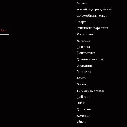
готика
новый год, рождество
автомобили, гонки
спорт
стимпанк, парапанк
киберпанк
мистика
фентези
фантастика
длинные волосы
блондины
брюнеты
зомби
рыжие
триллеры, ужасы
файтинг
чиби
детектив
комедия
сёнен