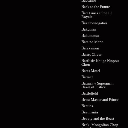
Baccano!
Back to the Future
Bad Times at the El
Royale
Bakemonogatari
Bakuman
Bakumatsu
Bara no Maria
Barakamon
Barret Oliver
Basilisk: Kouga Ninpou
Chou
Bates Motel
Batman
Batman v Superman:
Dawn of Justice
Battlefield
Beast Master and Prince
Beatles
Beatmania
Beauty and the Beast
Beck: Mongolian Chop